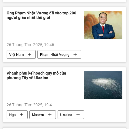
Thế giới
vũ trụ
Mặt trời
Trái Đất
Ông Phạm Nhật Vượng đã vào top 200
người giàu nhất thế giới
26 Tháng Tám 2025, 19:46
Việt Nam
Phạm Nhật Vượng
Kinh doanh
Vincom
Vinhomes
Vingroup
Vietcombank
tài sản
Phanh phui kế hoạch quy mô của
phương Tây về Ukraina
Kinh tế
tỷ phú
Forbes
26 Tháng Tám 2025, 19:41
Nga
Moskva
Ukraina
Vladimir Zelensky
Thế giới