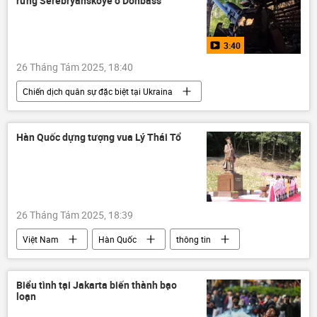
rừng Serebryanskoye ở Donbass
3:40
26 Tháng Tám 2025, 18:40
Chiến dịch quân sự đặc biệt tại Ukraina
Cuộc khủng hoảng ở Ukraina
Ukraina
Nga
Video từ Ukraina
Donbass
Hàn Quốc dựng tượng vua Lý Thái Tổ
DNR
LNR
Quân sự
Bộ Quốc phòng Nga
26 Tháng Tám 2025, 18:39
Việt Nam
Hàn Quốc
thông tin
hữu nghị
Bộ Văn hóa Thể thao và Du lịch
Biểu tình tại Jakarta biến thành bạo
loạn