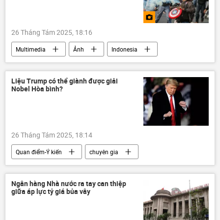
26 Tháng Tám 2025, 18:16
Multimedia
Ảnh
Indonesia
Thế giới
cuộc biểu tình
Liệu Trump có thể giành được giải
Nobel Hòa bình?
26 Tháng Tám 2025, 18:14
Quan điểm-Ý kiến
chuyên gia
Donald Trump
Chính trị
giải Nobel
giải Nobel Hòa bình
Ngân hàng Nhà nước ra tay can thiệp
giữa áp lực tỷ giá bủa vây
Hoa Kỳ
Nga
Vladimir Putin
Trung Quốc
Armenia
Azerbaijan