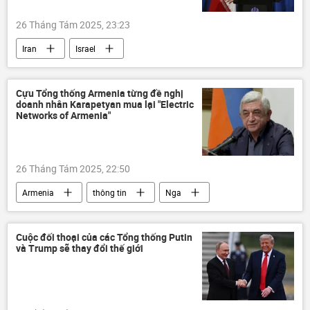
Tổ hợp tên lửa phòng không "Patriot"
Nga
26 Tháng Tám 2025, 23:23
Iran
Israel
Leo thang căng thẳng giữa Israel và Iran
Hoa Kỳ
Vấn đề hạt nhân Iran
Cựu Tổng thống Armenia từng đề nghị
doanh nhân Karapetyan mua lại "Electric
Donald Trump
thông tin
Thế giới
Networks of Armenia"
26 Tháng Tám 2025, 22:50
Armenia
thông tin
Nga
Thế giới
Chính trị
doanh nhân
Cuộc đối thoại của các Tổng thống Putin
và Trump sẽ thay đổi thế giới