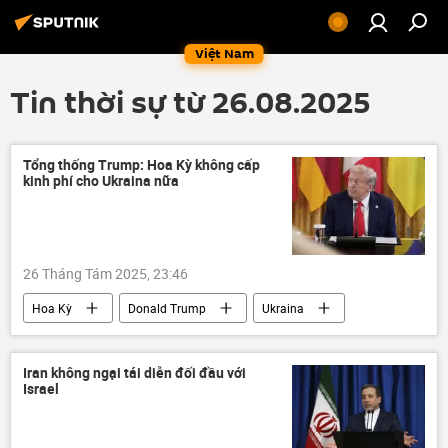
Việt Nam
Tin thời sự từ 26.08.2025
Tổng thống Trump: Hoa Kỳ không cấp
kinh phí cho Ukraina nữa
26 Tháng Tám 2025, 23:46
Hoa Kỳ
Donald Trump
Ukraina
Cuộc khủng hoảng ở Ukraina
Chiến dịch quân sự đặc biệt tại Ukraina
Iran không ngại tái diễn đối đầu với
Israel
Sergey Lavrov
NATO
thông tin
Thế giới
phương Tây