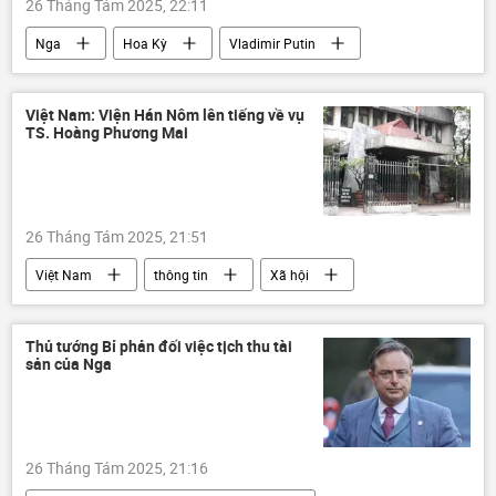
26 Tháng Tám 2025, 22:11
Nga
Hoa Kỳ
Vladimir Putin
Donald Trump
Thế giới
phương Tây
Việt Nam: Viện Hán Nôm lên tiếng về vụ
TS. Hoàng Phương Mai
Chiến dịch quân sự đặc biệt tại Ukraina
Ukraina
Cuộc khủng hoảng ở Ukraina
Cuộc gặp giữa Vladimir Putin và Donald Trump tại Alaska
26 Tháng Tám 2025, 21:51
Vladimir Zelensky
Việt Nam
thông tin
Xã hội
mạng xã hội
Thủ tướng Bỉ phản đối việc tịch thu tài
sản của Nga
26 Tháng Tám 2025, 21:16