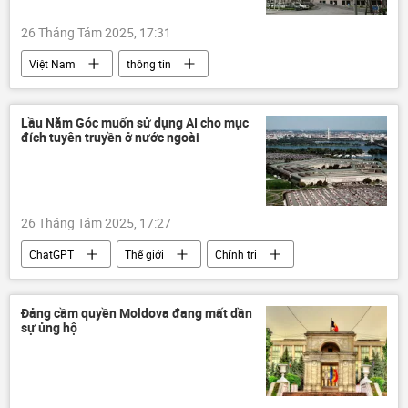
Hàn Quốc
Bắc Triều Tiên
26 Tháng Tám 2025, 17:31
Việt Nam
thông tin
Ngân hàng Nhà nước
Kinh doanh
doanh nghiệp
ngân hàng
Lầu Năm Góc muốn sử dụng AI cho mục
đích tuyên truyền ở nước ngoài
26 Tháng Tám 2025, 17:27
ChatGPT
Thế giới
Chính trị
Hoa Kỳ
Lầu Năm Góc
Bộ Quốc phòng Mỹ
AI
công nghệ
Đảng cầm quyền Moldova đang mất dần
sự ủng hộ