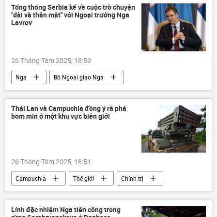
thông tin
Báo chí thế giới
Đức
Tổng thống Serbia kể về cuộc trò chuyện
"dài và thân mật" với Ngoại trưởng Nga
Dòng chảy phương Bắc-2
Lavrov
Vụ nổ “Dòng chảy phương Bắc”
Italia
phương Tây
26 Tháng Tám 2025, 18:59
Nga
Bộ Ngoại giao Nga
Sergey Lavrov
Alexandar Vucic
Thế giới
Chính trị
quan hệ
Thái Lan và Campuchia đồng ý rà phá
bom mìn ở một khu vực biên giới
Liên Hợp Quốc
Hội đồng Bảo an LHQ
chính quyền
26 Tháng Tám 2025, 18:51
Campuchia
Thế giới
Chính trị
xung đột quân sự
quan hệ
Quân sự
Thái Lan
Liên Hợp Quốc
Lính đặc nhiệm Nga tiến công trong