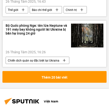
26 Tháng Tám 2025, 16:43
Thế giới
Báo chí thế giới
Chính trị
Moldova
quan hệ
National Interest
Bộ Quốc phòng Nga: tên lửa Neptune và
191 máy bay không người lái Ukraina bị
bắn hạ trong 24 giờ
26 Tháng Tám 2025, 16:26
Chiến dịch quân sự đặc biệt tại Ukraina
Nga
Quân đội Nga
lực lượng vũ trang Nga
Bộ Quốc phòng Nga
Thêm 20 bài viết
Ukraina
Cuộc khủng hoảng ở Ukraina
xung đột
xung đột quân sự
Quân sự
quan hệ
Thế giới
Việt Nam
UAV
xe tăng