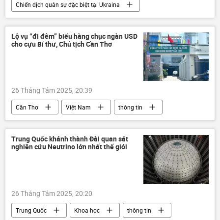
Chiến dịch quân sự đặc biệt tại Ukraina
Nga
Ukraina
Cuộc khủng hoảng ở Ukraina
thông tin
Lộ vụ “đi đêm” biếu hàng chục ngàn USD
cho cựu Bí thư, Chủ tịch Cần Thơ
Thế giới
phương Tây
Nhóm G7
EU
Liên minh châu Âu
Friedrich Merz
Sergey Lavrov
Bỉ
26 Tháng Tám 2025, 20:39
Châu Âu
Đức
Cần Thơ
Việt Nam
thông tin
hối lộ
nhận hối lộ
doanh nghiệp
Xã hội
công ty
Trung Quốc khánh thành Đài quan sát
nghiên cứu Neutrino lớn nhất thế giới
26 Tháng Tám 2025, 20:20
Trung Quốc
Khoa học
thông tin