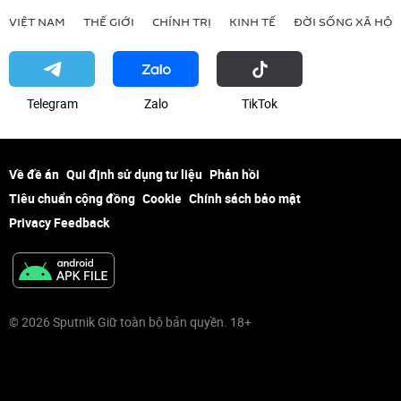
máy bay không người lái
LNR
VIỆT NAM
THẾ GIỚI
CHÍNH TRỊ
KINH TẾ
ĐỜI SỐNG XÃ HỘI
DNR
Zaporozhye
Telegram
Zalo
ТikТоk
Về đề án
Qui định sử dụng tư liệu
Phản hồi
Tiêu chuẩn cộng đồng
Cookie
Chính sách bảo mật
Privacy Feedback
© 2026 Sputnik Giữ toàn bộ bản quyền. 18+