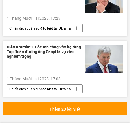
1 Tháng Mười Hai 2025, 17:29
Chiến dịch quân sự đặc biệt tại Ukraina
Cuộc khủng hoảng ở Ukraina
Ukraina
Nga
Dmitry Peskov
Thế giới
Điện Kremlin: Cuộc tấn công vào hạ tầng
Tập đoàn đường ống Caspi là vụ việc
Chính trị
Điện Kremlin
nghiêm trọng
Vladimir Zelensky
1 Tháng Mười Hai 2025, 17:08
Chiến dịch quân sự đặc biệt tại Ukraina
Cuộc khủng hoảng ở Ukraina
Ukraina
Nga
Thế giới
Chính trị
Thêm 20 bài viết
Kazakhstan
Dmitry Peskov
Điện Kremlin
UAV