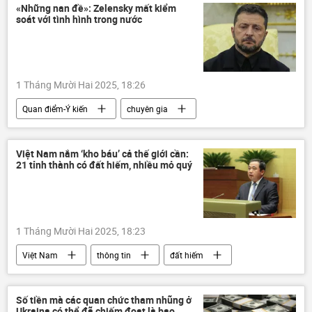
Thế giới
Chính trị
Nga
«Những nan đề»: Zelensky mất kiểm
soát với tình hình trong nước
NATO
Bộ Ngoại giao Nga
Maria Zakharova
1 Tháng Mười Hai 2025, 18:26
Quan điểm-Ý kiến
chuyên gia
Chính trị
Ukraina
Cuộc khủng hoảng ở Ukraina
Việt Nam nắm ‘kho báu’ cả thế giới cần:
21 tỉnh thành có đất hiếm, nhiều mỏ quý
Vladimir Zelensky
Thế giới
Kiev
Verkhovna Rada
phương Tây
Châu Âu
tham nhũng
1 Tháng Mười Hai 2025, 18:23
Việt Nam
thông tin
đất hiếm
Chính phủ
bộ trưởng
Quốc hội
Chính trị
tài nguyên
luật
Số tiền mà các quan chức tham nhũng ở
Ukraina có thể đã chiếm đoạt là bao