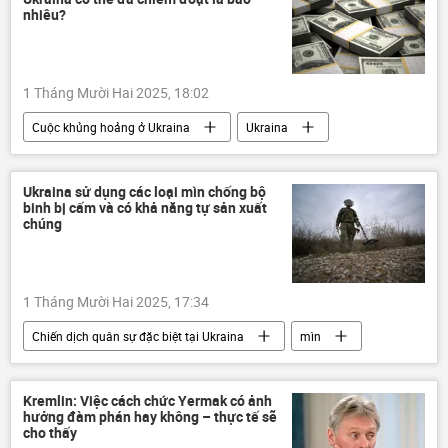
Pháp luật
môi trường
nhiêu?
1 Tháng Mười Hai 2025, 18:02
Cuộc khủng hoảng ở Ukraina
Ukraina
Thế giới
Chính trị
tham nhũng
Nikolai Azarov
Vladimir Zelensky
Ukraina sử dụng các loại mìn chống bộ
binh bị cấm và có khả năng tự sản xuất
chúng
1 Tháng Mười Hai 2025, 17:34
Chiến dịch quân sự đặc biệt tại Ukraina
mìn
Cuộc khủng hoảng ở Ukraina
Ukraina
Thế giới
Quân sự
Liên Hợp Quốc
Kremlin: Việc cách chức Yermak có ảnh
hưởng đàm phán hay không – thực tế sẽ
Chính trị
cho thấy