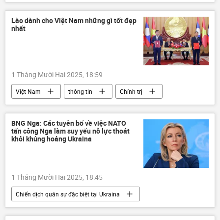
Quan điểm-Ý kiến
chuyên gia
Nga
Ukraina
lực lượng vũ trang Nga
Lào dành cho Việt Nam những gì tốt đẹp
nhất
lực lượng vũ trang
Cuộc khủng hoảng ở Ukraina
Đàm phán Nga-Ukraina tại Istanbul - 2025
1 Tháng Mười Hai 2025, 18:59
Quân đội Ukraina
xung đột
Việt Nam
thông tin
Chính trị
Vladimir Putin
Tô Lâm
Tổng bí thư
quan hệ quốc tế
ASEAN
BNG Nga: Các tuyên bố về việc NATO
tấn công Nga làm suy yếu nỗ lực thoát
Bộ Công an Việt Nam
Lào
khỏi khủng hoảng Ukraina
1 Tháng Mười Hai 2025, 18:45
Chiến dịch quân sự đặc biệt tại Ukraina
Cuộc khủng hoảng ở Ukraina
Ukraina