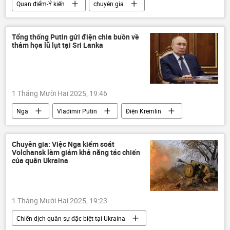
Quan điểm-Ý kiến
chuyên gia
xe tăng "Leopard"
Đức
xe tăng
Châu Âu
Ukraina
Tổng thống Putin gửi điện chia buồn về
thảm họa lũ lụt tại Sri Lanka
Cuộc khủng hoảng ở Ukraina
xung đột
Nga
UAV
phương Tây
1 Tháng Mười Hai 2025, 19:46
Nga
Vladimir Putin
Điện Kremlin
Sri Lanka
thông tin
Thế giới
thiệt mạng
lũ lụt
siêu bão
Chuyên gia: Việc Nga kiểm soát
Volchansk làm giảm khả năng tác chiến
cơn bão
của quân Ukraina
1 Tháng Mười Hai 2025, 19:23
Chiến dịch quân sự đặc biệt tại Ukraina