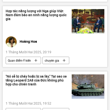
thông tin
Thái Nguyên
Kinh doanh
xuất khẩu
hàng hóa
Hợp tác năng lượng với Nga giúp Việt
Nam đảm bảo an ninh năng lượng quốc
đầu tư
gia
Hoàng Hoa
1 Tháng Mười Hai 2025, 20:19
Quan điểm-Ý kiến
chuyên gia
Tác giả
Zarubezhneft
Kinh tế
năng lượng
Việt Nam
Nga
"Nó sẽ bị cháy hoặc bị sa lầy." Tại sao xe
tăng Leopard 2A8 của Đức không phù
Hợp tác Nga-Việt
an ninh
hợp cho chiến tranh
Phạm Minh Chính
Chính phủ
1 Tháng Mười Hai 2025, 19:52