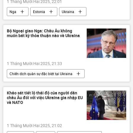
1 Tháng Mười Hai 2025, 22:01
Nga
Estonia
Ukraina
Dmitry Peskov
thông tin
Maria Zakharova
Thế giới
Bộ Ngoại giao Nga: Châu Âu không
muốn bất kỳ thỏa thuận nào về Ukraina
Quân đội Ukraina
Thổ Nhĩ Kỳ
Châu Âu
Biển Baltic
Biển Đen
tấn công
1 Tháng Mười Hai 2025, 21:33
Chiến dịch quân sự đặc biệt tại Ukraina
Nga
Bộ Ngoại giao Nga
Cuộc khủng hoảng ở Ukraina
Ukraina
Khảo sát tiết lộ thái độ của người dân
châu Âu đối với việc Ukraina gia nhập EU
thông tin
Vladimir Putin
Hoa Kỳ
và NATO
Thế giới
phương Tây
Châu Âu
Kiev
Brussels
London
1 Tháng Mười Hai 2025, 21:02