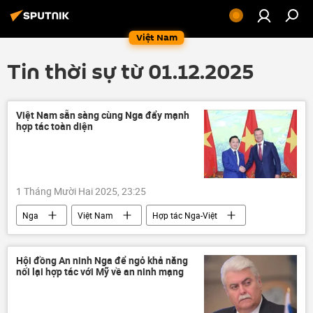
Việt Nam
Tin thời sự từ 01.12.2025
Việt Nam sẵn sàng cùng Nga đẩy mạnh
hợp tác toàn diện
1 Tháng Mười Hai 2025, 23:25
Nga
Việt Nam
Hợp tác Nga-Việt
thông tin
Thế giới
Chính trị
Trần Hồng Hà
Hội đồng Liên bang Nga
Hội đồng An ninh Nga để ngỏ khả năng
nối lại hợp tác với Mỹ về an ninh mạng
Kinh tế
hợp tác
quan hệ
quan hệ song phương
quan hệ chiến lược