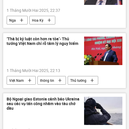
1 Tháng Mười Hai 2025, 22:37
Nga
Hoa Kỳ
Hội đồng An ninh Nga
thông tin
Thế giới
Chính trị
phương Tây
‘Thà bị kỷ luật còn hơn ra tòa’- Thủ
tướng Việt Nam chỉ rõ tâm lý nguy hiểm
Moskva
Washington
an ninh mạng
hợp tác
tin tặc
1 Tháng Mười Hai 2025, 22:13
Việt Nam
thông tin
Thủ tướng
Chính trị
Phạm Minh Chính
kỷ luật
tham nhũng
Bộ Ngoại giao Estonia cảnh báo Ukraina
sau các vụ tấn công nhằm vào tàu chở
Сuộc chiến chống tham nhũng ở Việt Nam
dầu