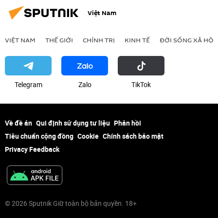
Việt Nam
VIỆT NAM
THẾ GIỚI
CHÍNH TRỊ
KINH TẾ
ĐỜI SỐNG XÃ HỘI
Telegram
Zalo
ТikТоk
Về đề án
Qui định sử dụng tư liệu
Phản hồi
Tiêu chuẩn cộng đồng
Cookie
Chính sách bảo mật
Privacy Feedback
© 2026 Sputnik Giữ toàn bộ bản quyền. 18+