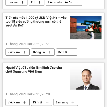
Ukraina
EU
Liên minh châu Âu
NATO
Nga
Dmitry Peskov
Moldova
Vladimir Putin
thông tin
Tiến sát mốc 1.000 tỷ USD, Việt Nam vào
top 15 siêu cường thương mại, có thể
Thế giới
phương Tây
Pháp
vượt Ấn Độ?
Ba Lan
Đức
cuộc khảo sát
Châu Âu
Thế chiến II
Tây Ban Nha
1 Tháng Mười Hai 2025, 20:51
Anh
Việt Nam
thông tin
Kinh tế
Ấn Độ
ASEAN
FTA
thương mại
logistics
Người Việt đầu tiên làm lãnh đạo chủ
chốt Samsung Việt Nam
Bộ Công Thương
GDP
kinh tế thị trường
1 Tháng Mười Hai 2025, 20:20
Việt Nam
Kinh tế
Samsung