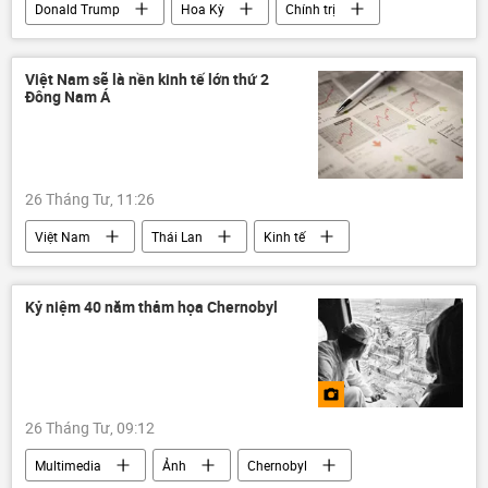
Donald Trump
Hoa Kỳ
Chính trị
Thế giới
súng
nổ súng
bắt giữ
Nhà Trắng
Iran
Việt Nam sẽ là nền kinh tế lớn thứ 2
Đông Nam Á
Xung đột Mỹ-Iran
bệnh viện
Tòa án
26 Tháng Tư, 11:26
Việt Nam
Thái Lan
Kinh tế
Thế giới
ASEAN
IMF
FDI
Đông Nam Á
GDP
Malaysia
Kỷ niệm 40 năm thảm họa Chernobyl
Philippines
Indonesia
Trung Đông
xuất khẩu
26 Tháng Tư, 09:12
Multimedia
Ảnh
Chernobyl