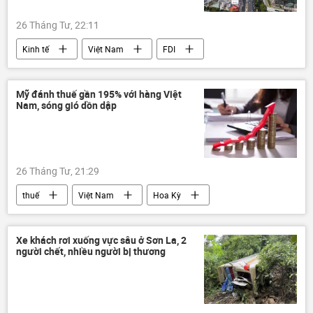
26 Tháng Tư, 22:11
Kinh tế
Việt Nam
FDI
Ngân hàng Nhà nước
Ngân hàng Nhà nước VN
xuất khẩu
Mỹ đánh thuế gần 195% với hàng Việt
Nam, sóng gió dồn dập
xuất nhập khẩu
GDP
26 Tháng Tư, 21:29
thuế
Việt Nam
Hoa Kỳ
Kinh tế
Chính trị
Thế giới
Trung Quốc
logistics
nhập khẩu
Xe khách rơi xuống vực sâu ở Sơn La, 2
người chết, nhiều người bị thương
xuất nhập khẩu
Indonesia
Trung Đông
Nhật Bản
Australia
ngành dệt may
điều tra