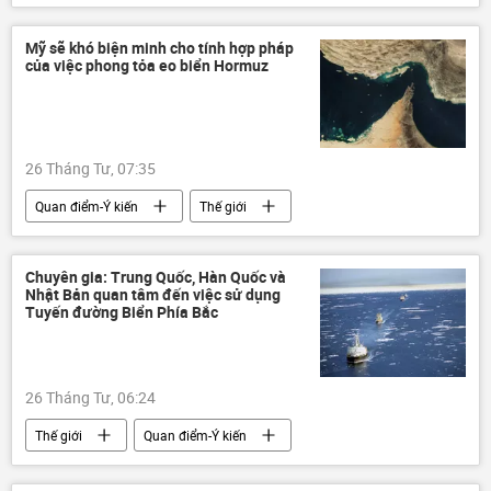
Nhà máy điện hạt nhân Chernobyl
Mỹ sẽ khó biện minh cho tính hợp pháp
của việc phong tỏa eo biển Hormuz
26 Tháng Tư, 07:35
Quan điểm-Ý kiến
Thế giới
Chính trị
Kinh tế
Iran
Xung đột Mỹ-Iran
Hoa Kỳ
Chuyên gia: Trung Quốc, Hàn Quốc và
Nhật Bản quan tâm đến việc sử dụng
eo biển Hormuz
chuyên gia
Tuyến đường Biển Phía Bắc
26 Tháng Tư, 06:24
Thế giới
Quan điểm-Ý kiến
chuyên gia
Hàn Quốc
Nhật Bản