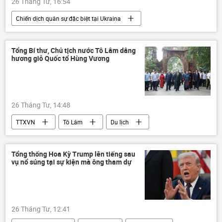
26 Tháng Tư, 16:54
Công nghiệp
thương mại
ASEAN
Chiến dịch quân sự đặc biệt tại Ukraina
Kinh tế
công nghệ
APEC
Ukraina
Cuộc khủng hoảng ở Ukraina
ASEM
AI
Bắc Ninh
Quân đội Ukraina
Nga
Tổng Bí thư, Chủ tịch nước Tô Lâm dâng
hương giỗ Quốc tổ Hùng Vương
Quân đội Nga
Bộ Quốc phòng Nga
xung đột
xung đột quân sự
Thế giới
Quân sự
UAV
26 Tháng Tư, 14:48
máy bay không người lái
Donbass
TTXVN
Tô Lâm
Du lịch
năng lượng
Việt Nam
quốc kỳ
Tổng thống Hoa Kỳ Trump lên tiếng sau
vụ nổ súng tại sự kiện mà ông tham dự
26 Tháng Tư, 12:41