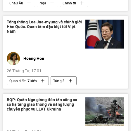
Châu Âu
Nga
Chính trị
Thế giới
Dmitry Peskov
khủng hoảng
Kinh tế
Châu Á
Tổng thống Lee Jae-myung và chính giới
Hàn Quốc. Quan tâm đặc biệt tới Việt
Nam
Hoàng Hoa
26 Tháng Tư, 17:01
Quan điểm-Ý kiến
Tác giả
Chính trị
Thế giới
Nguyễn Minh Tâm
Bộ Công an Việt Nam
BQP: Quân Nga giáng đòn tấn công cơ
sở hạ tầng giao thông và năng lượng
Việt Nam
nhà máy nhiệt điện
chuyên phục vụ LLVT Ukraina
Hàn Quốc
Lee Jae-myung
Châu Âu
Trung Đông