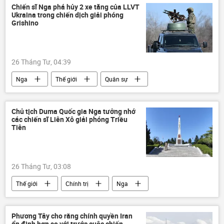
Vùng vịnh Ba Tư
Hoa Kỳ
Chiến sĩ Nga phá hủy 2 xe tăng của LLVT
Ukraina trong chiến dịch giải phóng
Trung Quốc
thương mại
Grishino
Á-Thái Bình Dương
Châu Âu
Trung Đông
năng lượng
Nga
26 Tháng Tư, 04:39
Nga
Thế giới
Quân sự
xe tăng
Ukraina
Cuộc khủng hoảng ở Ukraina
Abrams
Chủ tịch Duma Quốc gia Nga tưởng nhớ
các chiến sĩ Liên Xô giải phóng Triều
UAV
DNR
Tiên
Chiến dịch quân sự đặc biệt tại Ukraina
26 Tháng Tư, 03:08
Thế giới
Chính trị
Nga
Bắc Triều Tiên
Vyacheslav Volodin
Liên Xô
Nhật Bản
Phương Tây cho rằng chính quyền Iran
ổn định hơn so với trước cuộc chiến