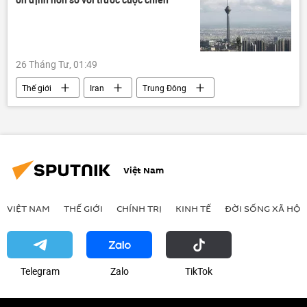
Duma Quốc gia Nga
26 Tháng Tư, 01:49
Thế giới
Iran
Trung Đông
Báo chí thế giới
Hoa Kỳ
Xung đột Mỹ-Iran
xung đột quân sự
phương Tây
Israel
Việt Nam
VIỆT NAM
THẾ GIỚI
CHÍNH TRỊ
KINH TẾ
ĐỜI SỐNG XÃ HỘI
Telegram
Zalo
ТikТоk