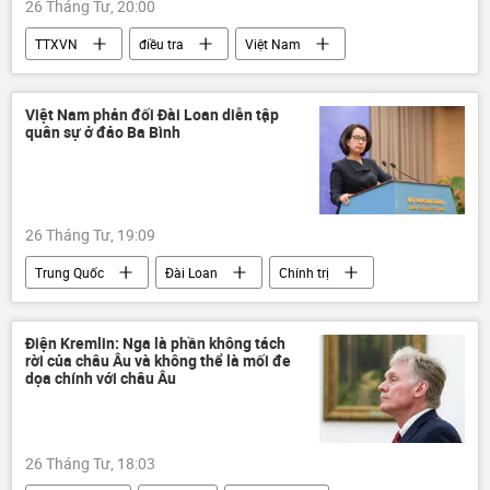
26 Tháng Tư, 20:00
TTXVN
điều tra
Việt Nam
bị thương
cái chết
tử vong
Sơn La
Việt Nam phản đối Đài Loan diễn tập
quân sự ở đảo Ba Bình
26 Tháng Tư, 19:09
Trung Quốc
Đài Loan
Chính trị
Thế giới
Tây Tạng
Tân Cương
Việt Nam
cảnh sát
Điện Kremlin: Nga là phần không tách
rời của châu Âu và không thể là mối đe
Bộ Ngoại giao Việt Nam
Trường Sa
dọa chính với châu Âu
Hoàng Sa
diễn tập
diễn tập quân sự
Quân sự
26 Tháng Tư, 18:03