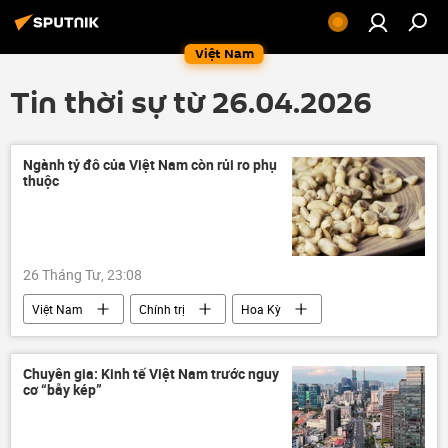
Việt Nam
Tin thời sự từ 26.04.2026
Ngành tỷ đô của Việt Nam còn rủi ro phụ
thuộc
26 Tháng Tư, 23:08
Việt Nam
Chính trị
Hoa Kỳ
Thế giới
Châu Âu
xuất khẩu
xuất nhập khẩu
doanh nghiệp
Chuyên gia: Kinh tế Việt Nam trước nguy
cơ “bẫy kép”
Kinh tế