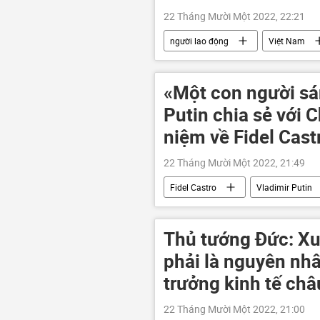
22 Tháng Mười Một 2022, 22:21
người lao động
Việt Nam
Công nghiệp
«Một con người sá
Putin chia sẻ với 
niệm về Fidel Cast
22 Tháng Mười Một 2022, 21:49
Fidel Castro
Vladimir Putin
Thủ tướng Đức: Xu
phải là nguyên nhâ
trưởng kinh tế ch
22 Tháng Mười Một 2022, 21:00