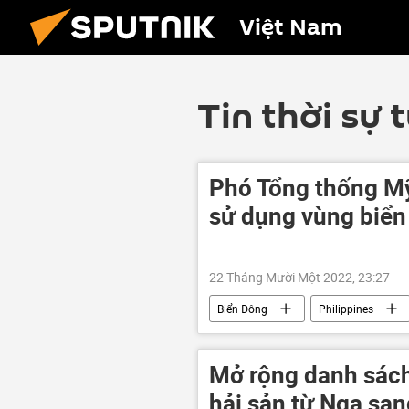
Việt Nam
Tin thời sự 
Phó Tổng thống Mỹ
sử dụng vùng biển 
22 Tháng Mười Một 2022, 23:27
Biển Đông
Philippines
Thái Bình Dương
Báo chí thế 
Mở rộng danh sách
hải sản từ Nga sa