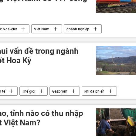
c Nga-Việt
Việt Nam
doanh nghiệp
Á
Rosselkhoznadzor
ui vấn đề trong ngành
ốt Hoa Kỳ
h tế
Thế giới
Gazprom
khí đá phiến
o, tỉnh nào có thu nhập
t Việt Nam?