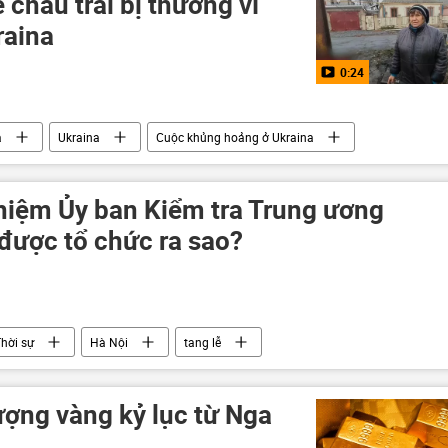
 cháu trai bị thương vì
raina
0:24
a
Ukraina
Cuộc khủng hoảng ở Ukraina
DNR
erson vào Nga
LNR
Donbass
Donetsk
hiệm Ủy ban Kiểm tra Trung ương
ược tổ chức ra sao?
hời sự
Hà Nội
tang lễ
ợng vàng kỷ lục từ Nga