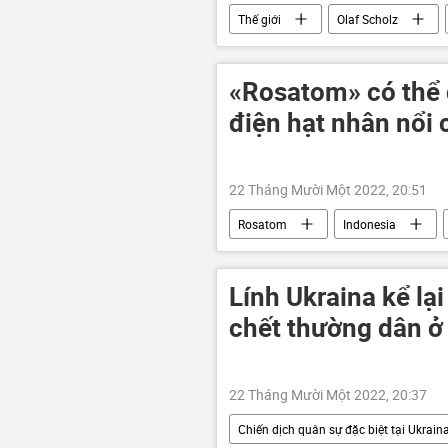
Thế giới
Olaf Scholz
xung đột
Ukraina
C
Châu Âu
Châu Á
«Rosatom» có thể 
điện hạt nhân nổi 
22 Tháng Mười Một 2022, 20:51
Rosatom
Indonesia
quan hệ
Lính Ukraina kể lạ
chết thường dân ở
22 Tháng Mười Một 2022, 20:37
Chiến dịch quân sự đặc biệt tại Ukrain