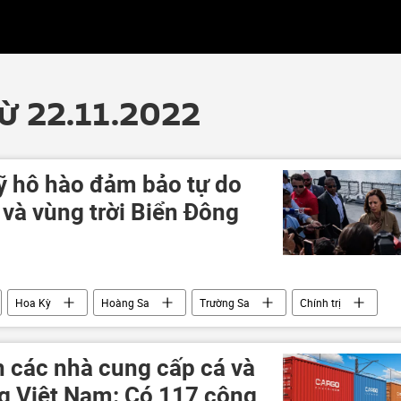
từ 22.11.2022
 hô hào đảm bảo tự do
và vùng trời Biển Đông
Hoa Kỳ
Hoàng Sa
Trường Sa
Chính trị
giới
 các nhà cung cấp cá và
ng Việt Nam: Có 117 công