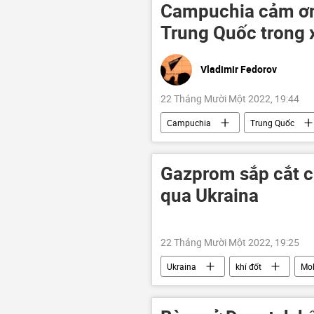
Campuchia cảm ơn 
Trung Quốc trong 
Vladimir Fedorov
22 Tháng Mười Một 2022, 19:44
Campuchia
Trung Quốc
hợp tác quốc phòng
quan hệ
Gazprom sắp cắt c
qua Ukraina
22 Tháng Mười Một 2022, 19:25
Ukraina
khí đốt
Mo
Kinh tế