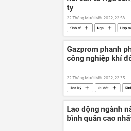
ty
22 Tháng Mười Một 2022, 22:58
Kinh tế
Nga
Hợp tá
xuất nhập khẩu
Đông Nam 
Gazprom phanh ph
công nghiệp khí đ
22 Tháng Mười Một 2022, 22:35
Hoa Kỳ
khí đốt
Kin
Lao động ngành nà
bình quân cao nhấ