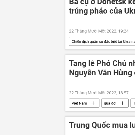
Bà cụ ở Donetsk kể
trúng pháo của Uk
22 Tháng Mười Một 2022, 19:24
Chiến dịch quân sự đặc biệt tại Ukrain
Video
Video từ Ukraina
Sáp nhập DNR, LNR, Zaporozhye và Kh
Tang lễ Phó Chủ n
Nga
Nguyễn Văn Hùng đ
22 Tháng Mười Một 2022, 18:57
Việt Nam
qua đời
T
Trung Quốc mua lư