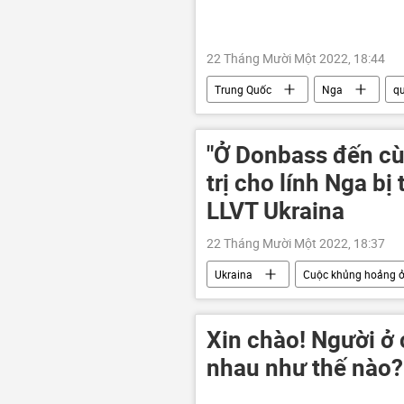
22 Tháng Mười Một 2022, 18:44
Trung Quốc
Nga
q
"Ở Donbass đến cùn
trị cho lính Nga b
LLVT Ukraina
22 Tháng Mười Một 2022, 18:37
Ukraina
Cuộc khủng hoảng ở
tiểu đoàn "Azov"
khủng bố
Xin chào! Người ở 
nhau như thế nào?