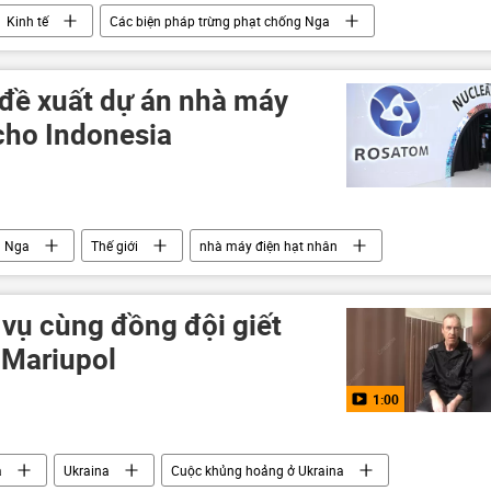
Kinh tế
Các biện pháp trừng phạt chống Nga
uộc khủng hoảng ở Ukraina
Nga
phương Tây
đề xuất dự án nhà máy
cho Indonesia
Nga
Thế giới
nhà máy điện hạt nhân
i vụ cùng đồng đội giết
 Mariupol
1:00
a
Ukraina
Cuộc khủng hoảng ở Ukraina