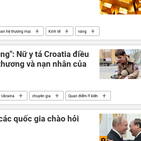
uan hệ thương mại
Kinh tế
vàng
g": Nữ y tá Croatia điều
ị thương và nạn nhân của
 Ukraina
chuyên gia
Quan điểm-Ý kiến
Xã hội
Chuyện đáng kinh ngạc
các quốc gia chào hỏi