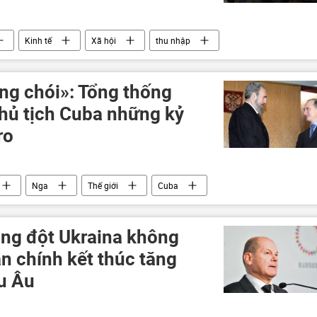
Kinh tế
Xã hội
thu nhập
ng chói»: Tổng thống
Chủ tịch Cuba những kỷ
ro
Nga
Thế giới
Cuba
ng đột Ukraina không
n chính kết thúc tăng
âu Âu