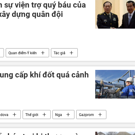
sự viện trợ quý báu của
xây dựng quân đội
Quan điểm-Ý kiến
Tác giả
Hoa Kỳ
Chính trị
ung cấp khí đốt quá cảnh
ldova
Thế giới
Nga
Gazprom