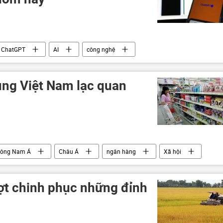
ChatGPT
AI
công nghệ
ùng Việt Nam lạc quan
ông Nam Á
Châu Á
ngân hàng
Xã hội
ượt chinh phục những đỉnh