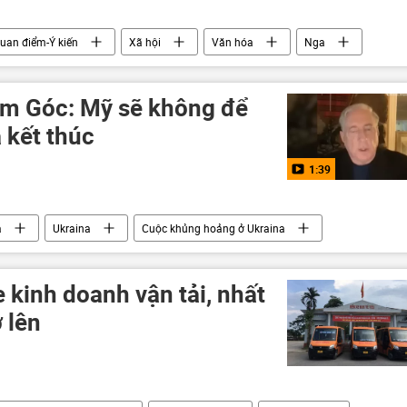
uan điểm-Ý kiến
Xã hội
Văn hóa
Nga
ăm Góc: Mỹ sẽ không để
 kết thúc
1:39
a
Ukraina
Cuộc khủng hoảng ở Ukraina
Palestine
Hoa Kỳ
Trung Đông
đột
xung đột quân sự
e kinh doanh vận tải, nhất
ở lên