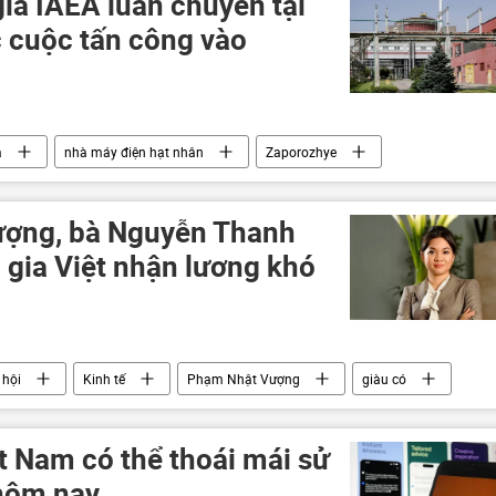
ia IAEA luân chuyển tại
c cuộc tấn công vào
a
nhà máy điện hạt nhân
Zaporozhye
raina
Ukraina
Thế giới
xung đột quân sự
ợng, bà Nguyễn Thanh
 gia Việt nhận lương khó
 hội
Kinh tế
Phạm Nhật Vượng
giàu có
t Nam có thể thoái mái sử
hôm nay