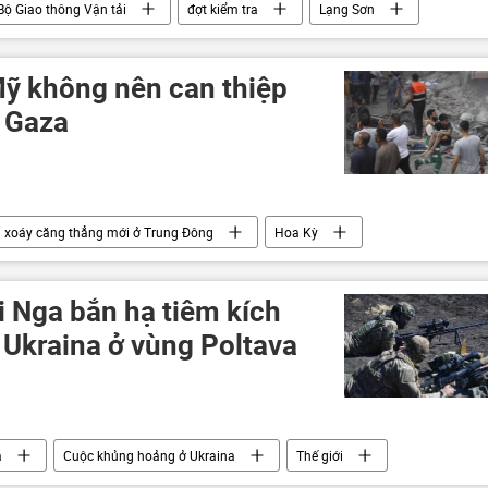
Bộ Giao thông Vận tải
đợt kiểm tra
Lạng Sơn
át
Quảng Ninh
ỹ không nên can thiệp
i Gaza
 xoáy căng thẳng mới ở Trung Đông
Hoa Kỳ
Israel
Palestine
lực lượng vũ trang
 Nga bắn hạ tiêm kích
Ukraina ở vùng Poltava
a
Cuộc khủng hoảng ở Ukraina
Thế giới