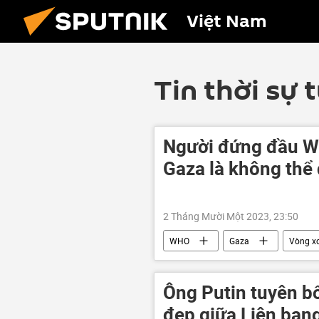
Việt Nam
Tin thời sự 
Người đứng đầu WH
Gaza là không thể 
2 Tháng Mười Một 2023, 23:50
WHO
Gaza
Vòng x
Thế giới
xung đột quân sự
Ông Putin tuyên bố
đẹp giữa Liên ban