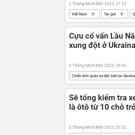
2 Tháng Mười Một 2023, 21:23
Việt Nam
Tác giả
Q
Hợp tác Nga-Việt
giáo dục
Cựu cố vấn Lầu N
xung đột ở Ukraina
2 Tháng Mười Một 2023, 20:45
Chiến dịch quân sự đặc biệt tại Ukrain
Video từ Ukraina
Israel
Thế giới
Nga
xung 
Sẽ tổng kiểm tra x
là ôtô từ 10 chỗ tr
2 Tháng Mười Một 2023, 20:32