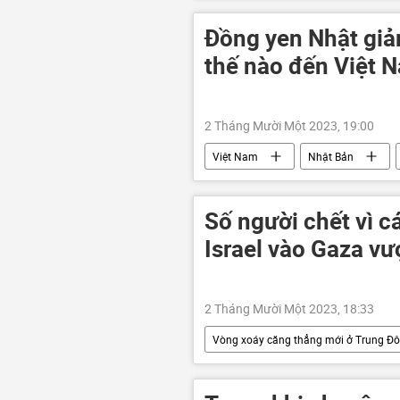
Nga
xung đột quân sự
Sáp nhập DNR, LNR, Zaporozhye và Kh
Đồng yen Nhật giả
thế nào đến Việt 
2 Tháng Mười Một 2023, 19:00
Việt Nam
Nhật Bản
Đồng yên
Số người chết vì c
Israel vào Gaza vư
2 Tháng Mười Một 2023, 18:33
Vòng xoáy căng thẳng mới ở Trung Đ
tử vong
Trẻ em
Ga