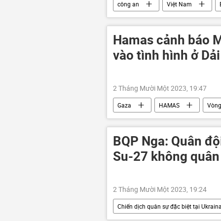
công an
Việt Nam
Bộ Công an Việt Nam
cảnh s
Hamas cảnh báo M
vào tình hình ở Dả
2 Tháng Mười Một 2023, 19:47
Gaza
HAMAS
Vòng
xung đột quân sự
Thế giới
BQP Nga: Quân đội
Su-27 không quân 
2 Tháng Mười Một 2023, 19:24
Chiến dịch quân sự đặc biệt tại Ukrain