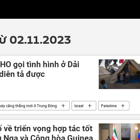
từ 02.11.2023
O gọi tình hình ở Dải
diễn tả được
oáy căng thẳng mới ở Trung Đông
Israel
Palestine
bệnh viện
 về triển vọng hợp tác tốt
g Nga và Cộng hòa Guinea