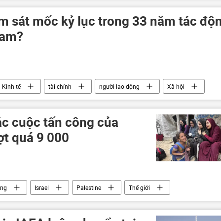
Quân sự
LNR
erson vào Nga
DNR
m sát mốc kỷ lục trong 33 năm tác độ
Nam?
Kinh tế
tài chính
người lao động
Xã hội
ác cuộc tấn công của
ợt quá 9 000
ông
Israel
Palestine
Thế giới
za