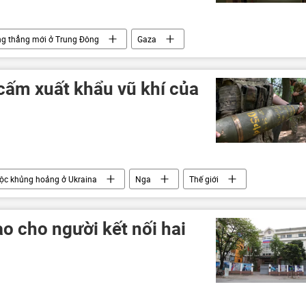
g thẳng mới ở Trung Đông
Gaza
Palestine
Thế giới
Nga
Ai Cập
cấm xuất khẩu vũ khí của
ộc khủng hoảng ở Ukraina
Nga
Thế giới
ặc biệt tại Ukraina
viện trợ quân sự
vi phạm
ao cho người kết nối hai