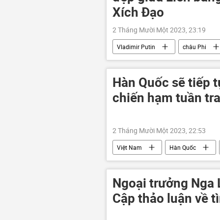
Xích Đạo
2 Tháng Mười Một 2023, 23:19
Vladimir Putin
châu Phi
Thế giới
Chính trị
đ
Hàn Quốc sẽ tiếp t
chiến hạm tuần tr
2 Tháng Mười Một 2023, 22:53
Việt Nam
Hàn Quốc
tàu tuần tra
quan hệ
Ngoại trưởng Nga 
Cập thảo luận về t