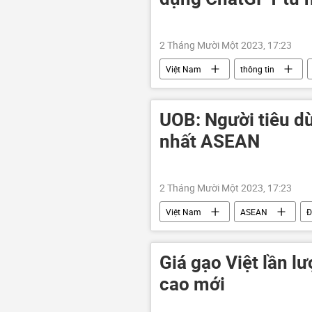
2 Tháng Mười Một 2023, 17:23
Việt Nam
thông tin
Khoa học và công nghệ
UOB: Người tiêu d
nhất ASEAN
2 Tháng Mười Một 2023, 17:23
Việt Nam
ASEAN
Đ
Kinh tế
Giá gạo Việt lần l
cao mới