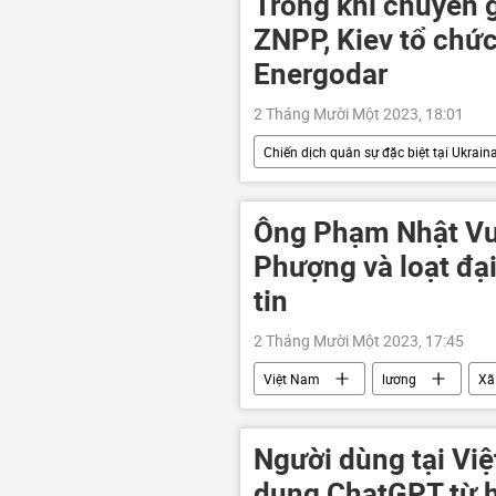
Trong khi chuyên g
ZNPP, Kiev tổ chứ
Energodar
2 Tháng Mười Một 2023, 18:01
Chiến dịch quân sự đặc biệt tại Ukrain
IAEA
Cuộc khủng hoảng ở Uk
Quân sự
Ông Phạm Nhật Vư
Phượng và loạt đại
tin
2 Tháng Mười Một 2023, 17:45
Việt Nam
lương
Xã
Người dùng tại Việ
dụng ChatGPT từ 