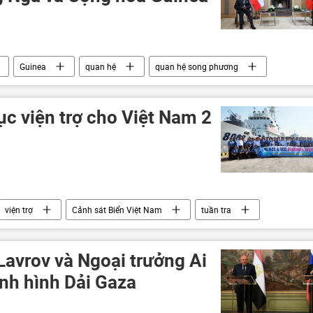
Guinea
quan hệ
quan hệ song phương
àm phán
hợp tác
ục viện trợ cho Việt Nam 2
a
viện trợ
Cảnh sát Biển Việt Nam
tuần tra
Bộ Công an Việt Nam
Lavrov và Ngoại trưởng Ai
ình hình Dải Gaza