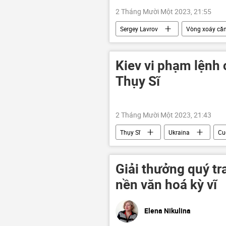
2 Tháng Mười Một 2023, 21:55
Sergey Lavrov
Vòng xoáy căn
Bộ Ngoại giao Nga
Israel
Kiev vi phạm lệnh 
Thụy Sĩ
2 Tháng Mười Một 2023, 21:43
Thụy Sĩ
Ukraina
Cu
Quân sự
Chiến dịch quân sự đ
Châu Âu
đạn
Giải thưởng quý tr
nền văn hoá kỳ vĩ
Elena Nikulina