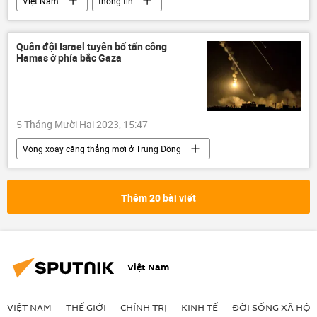
Việt Nam
thông tin
Bộ Thông tin và Truyền thông Việt Nam
Internet
mạng xã hội
Quân đội Israel tuyên bố tấn công
Hamas ở phía bắc Gaza
nghẽn mạng
5 Tháng Mười Hai 2023, 15:47
Vòng xoáy căng thẳng mới ở Trung Đông
Palestine
Israel
Thế giới
xung đột quân sự
Gaza
Thêm 20 bài viết
Việt Nam
VIỆT NAM
THẾ GIỚI
CHÍNH TRỊ
KINH TẾ
ĐỜI SỐNG XÃ HỘI