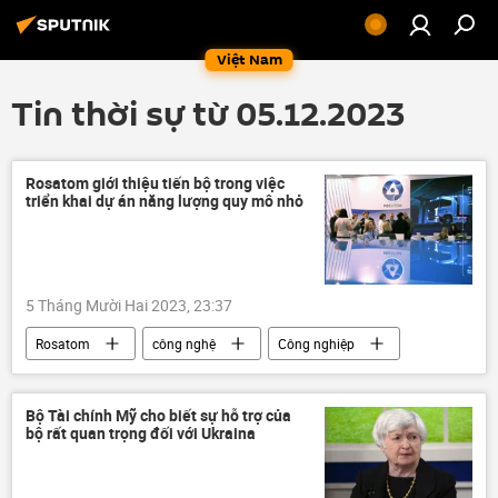
Việt Nam
Tin thời sự từ 05.12.2023
Rosatom giới thiệu tiến bộ trong việc
triển khai dự án năng lượng quy mô nhỏ
5 Tháng Mười Hai 2023, 23:37
Rosatom
công nghệ
Công nghiệp
Nga
Thế giới
Bắc Cực
năng lượng
năng lượng hạt nhân
Bộ Tài chính Mỹ cho biết sự hỗ trợ của
bộ rất quan trọng đối với Ukraina
nhà máy điện hạt nhân