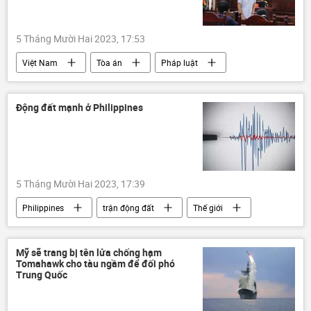
5 Tháng Mười Hai 2023, 17:53
Việt Nam
Tòa án
Pháp luật
Thời sự
cái chết
Động đất mạnh ở Philippines
5 Tháng Mười Hai 2023, 17:39
Philippines
trận động đất
Thế giới
thiên nhiên
Mỹ sẽ trang bị tên lửa chống hạm
Tomahawk cho tàu ngầm để đối phó
Trung Quốc