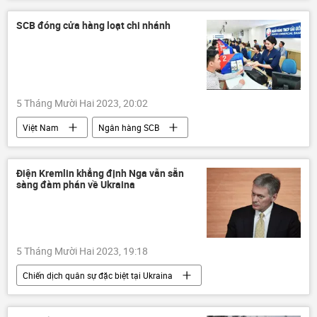
Vòng xoáy căng thẳng mới ở Trung Đông
Palestine
Israel
xung đột quân sự
SCB đóng cửa hàng loạt chi nhánh
Thế giới
Gaza
HAMAS
Ngừng bắn
5 Tháng Mười Hai 2023, 20:02
Việt Nam
Ngân hàng SCB
ngân hàng
Kinh tế
Kinh doanh
Thành phố Hồ Chí Minh
Vạn Thịnh Phát
Điện Kremlin khẳng định Nga vẫn sẵn
sàng đàm phán về Ukraina
5 Tháng Mười Hai 2023, 19:18
Chiến dịch quân sự đặc biệt tại Ukraina
Điện Kremlin
Cuộc khủng hoảng ở Ukraina