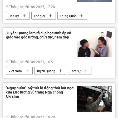
5 Tháng Mười Hai 2023, 17:20
Hoa Kỳ
Thế giới
Trung Quốc
tàu ngầm
Quân sự
Á-Thái Bình Dương
Tomahawk
Tuyên Quang làm rõ clip học sinh ép cô
giáo vào góc tường, chửi tục, ném dép
5 Tháng Mười Hai 2023, 16:51
Việt Nam
Tuyên Quang
Thời sự
học sinh
"Nguy hiểm". Mỹ tiết lộ động thái bất ngờ
của Lực lượng vũ trang Nga chống
Ukraina
5 Tháng Mười Hai 2023, 16:29