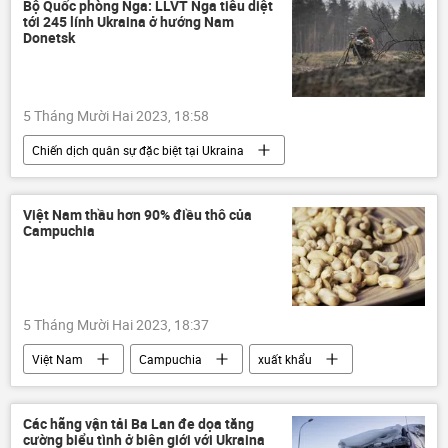
Ukraina
Nga
xung đột quân sự
Bộ Quốc phòng Nga: LLVT Nga tiêu diệt
tới 245 lính Ukraina ở hướng Nam
Thế giới
đàm phán
phương Tây
Donetsk
Dmitry Peskov
5 Tháng Mười Hai 2023, 18:58
Chiến dịch quân sự đặc biệt tại Ukraina
Bộ Quốc phòng Nga
Nga
Cuộc khủng hoảng ở Ukraina
Ukraina
Việt Nam thầu hơn 90% điều thô của
Campuchia
Thế giới
xung đột quân sự
lực lượng vũ trang Nga
Quân đội Nga
5 Tháng Mười Hai 2023, 18:37
Việt Nam
Campuchia
xuất khẩu
hạt điều
Kinh tế
Các hãng vận tải Ba Lan đe dọa tăng
cường biểu tình ở biên giới với Ukraina