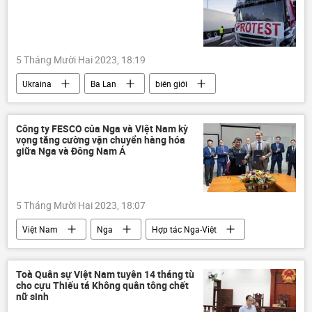
5 Tháng Mười Hai 2023, 18:19
Ukraina
Ba Lan
biên giới
cuộc biểu tình
Thế giới
Công ty FESCO của Nga và Việt Nam kỳ
vọng tăng cường vận chuyển hàng hóa
giữa Nga và Đông Nam Á
5 Tháng Mười Hai 2023, 18:07
Việt Nam
Nga
Hợp tác Nga-Việt
logistics
công ty
Đông Nam Á
Toà Quân sự Việt Nam tuyên 14 tháng tù
cho cựu Thiếu tá Không quân tông chết
nữ sinh