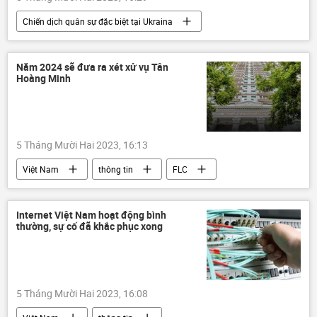
Chiến dịch quân sự đặc biệt tại Ukraina
Cuộc khủng hoảng ở Ukraina
Ukraina
Thế giới
xung đột quân sự
Năm 2024 sẽ đưa ra xét xử vụ Tân
Hoàng Minh
Quân đội Nga
5 Tháng Mười Hai 2023, 16:13
Việt Nam
thông tin
FLC
Pháp luật
tội phạm
Сuộc chiến chống tham nhũng ở Việt Nam
Internet Việt Nam hoạt động bình
thường, sự cố đã khắc phục xong
5 Tháng Mười Hai 2023, 16:08