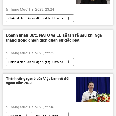
5 Tháng Mười Hai 2023, 23:24
Chiến dịch quân sự đặc biệt tại Ukraina
Bộ Tài chính Hoa Kỳ
Hoa Kỳ
viện trợ quân sự
Đảng Cộng hòa
Doanh nhân Đức: NATO và EU sẽ tan rã sau khi Nga
thắng trong chiến dịch quân sự đặc biệt
Thế giới
Chính trị
Kinh tế
Ukraina
Cuộc khủng hoảng ở Ukraina
5 Tháng Mười Hai 2023, 22:25
xung đột quân sự
Chiến dịch quân sự đặc biệt tại Ukraina
Nga
NATO
Cuộc khủng hoảng ở Ukraina
Ukraina
Thành công rực rỡ của Việt Nam về đối
ngoại năm 2023
EU
Liên minh châu Âu
Phần Lan
xung đột quân sự
Đức
Thế giới
5 Tháng Mười Hai 2023, 21:46