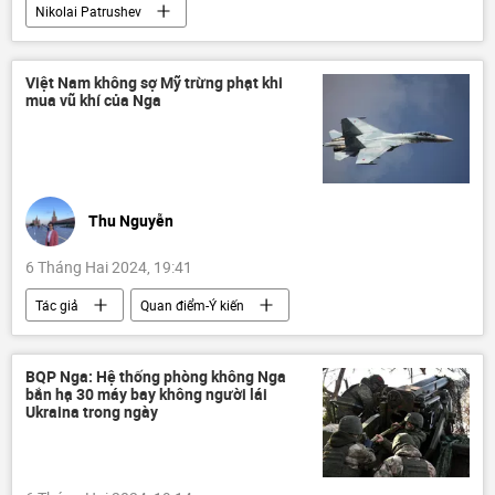
Nikolai Patrushev
Chiến dịch quân sự đặc biệt tại Ukraina
Cuộc khủng hoảng ở Ukraina
Ukraina
Việt Nam không sợ Mỹ trừng phạt khi
mua vũ khí của Nga
Thế giới
Nga
Quân sự
tai nạn máy bay
IL-76
Thu Nguyễn
6 Tháng Hai 2024, 19:41
Tác giả
Quan điểm-Ý kiến
Việt Nam
Nga
Thế giới
Quân sự
Hợp tác Nga-Việt
BQP Nga: Hệ thống phòng không Nga
bắn hạ 30 máy bay không người lái
Bộ Quốc phòng Việt Nam
Ukraina trong ngày
Không quân Việt Nam