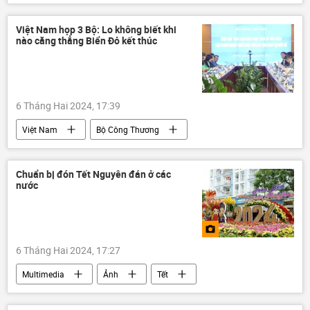
Trung Quốc
Nhật Bản
Thế giới
Quan điểm-Ý kiến
quan hệ
Việt Nam họp 3 Bộ: Lo không biết khi
nào căng thẳng Biển Đỏ kết thúc
Đài Loan
chuyên gia
6 Tháng Hai 2024, 17:39
Việt Nam
Bộ Công Thương
Bộ Ngoại giao Việt Nam
Bộ Giao thông Vận tải
biển Đỏ
Chuẩn bị đón Tết Nguyên đán ở các
nước
Kinh doanh
doanh nghiệp
Kinh tế
Châu Á
xuất khẩu
nhập khẩu
6 Tháng Hai 2024, 17:27
Multimedia
Ảnh
Tết