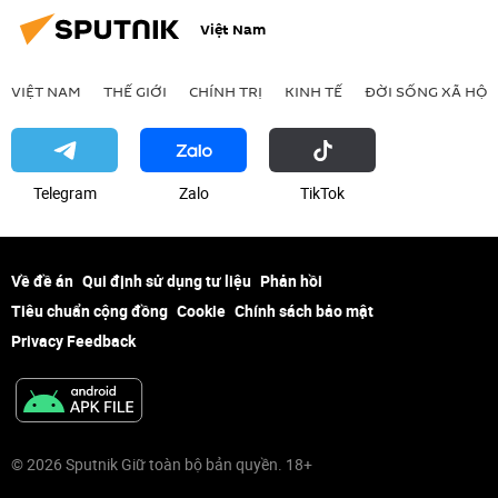
Việt Nam
VIỆT NAM
THẾ GIỚI
CHÍNH TRỊ
KINH TẾ
ĐỜI SỐNG XÃ HỘI
Telegram
Zalo
ТikТоk
Về đề án
Qui định sử dụng tư liệu
Phản hồi
Tiêu chuẩn cộng đồng
Cookie
Chính sách bảo mật
Privacy Feedback
© 2026 Sputnik Giữ toàn bộ bản quyền. 18+