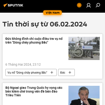
Việt Nam
Tin thời sự từ 06.02.2024
Đức không đình chỉ cuộc điều tra vụ nổ
trên "Dòng chảy phương Bắc"
6 Tháng Hai 2024, 23:12
Vụ nổ “Dòng chảy phương Bắc”
Đức
Thế giới
vụ nổ
đường ống dẫn khí đốt
điều tra
Bộ Ngoại giao Trung Quốc hy vọng các
bên kiềm chế trong vấn đề bán đảo
Triều Tiên