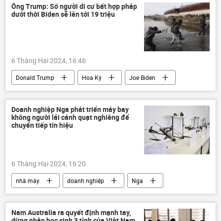
Ông Trump: Số người di cư bất hợp pháp
dưới thời Biden sẽ lên tới 19 triệu
6 Tháng Hai 2024, 16:46
Donald Trump
Hoa Kỳ
Joe Biden
Thế giới
Chính trị
Mexico
người di cư
biên giới
di cư
Doanh nghiệp Nga phát triển máy bay
không người lái cánh quạt nghiêng để
chuyển tiếp tín hiệu
6 Tháng Hai 2024, 16:20
nhà máy
doanh nghiệp
Nga
sản xuất
máy bay không người lái
UAV
Kinh tế
Kinh doanh
Nam Australia ra quyết định mạnh tay,
dừng nhận học sinh 3 tỉnh của Việt Nam