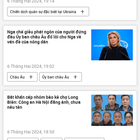
6 Tháng Hai 2024, 19:14
Chiến dịch quân sự đặc biệt tại Ukraina
Bộ Quốc phòng Nga
LNR
Sáp nhập DNR, LNR, Zaporozhye và Kherson vào Nga
Nga chế giễu phát ngôn của người đứng
đầu Ủy ban châu Âu đổ lỗi cho Nga về
DNR
Thế giới
Quân sự
vấn đề của nông dân
xung đột quân sự
Nga
lực lượng vũ trang
quân đội
6 Tháng Hai 2024, 19:02
máy bay không người lái
Châu Âu
Ủy ban châu Âu
phương Tây
Bộ Ngoại giao Nga
Thế giới
Nông dân
Trái Đất
Bắt khẩn cấp nhóm bảo kê chợ Long
Biên: Công an Hà Nội đăng ảnh, chưa
khí hậu
Ursula von der Leyen
nêu tên
nông nghiệp
6 Tháng Hai 2024, 18:50