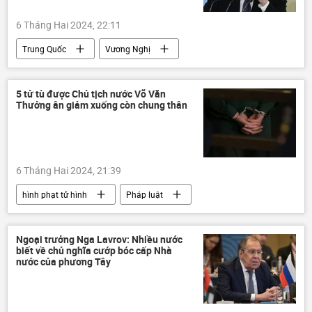
6 Tháng Hai 2024, 22:11
Trung Quốc
Vương Nghị
Bộ Ngoại giao Trung Quốc
Bắc Triều Tiên
bán đảo Triều Tiên
Hàn Quốc
5 tử tù được Chủ tịch nước Võ Văn
Thưởng ân giảm xuống còn chung thân
6 Tháng Hai 2024, 21:39
hình phạt tử hình
Pháp luật
Việt Nam
Võ Văn Thưởng
vi phạm
Xã hội
Ngoại trưởng Nga Lavrov: Nhiều nước
biết về chủ nghĩa cướp bóc cấp Nhà
nước của phương Tây