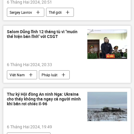
6 Tháng Hai 2024, 20:51
Sergey Lavrov
Thế giới
phương Tây
Nga
Bộ Ngoại giao Nga
Chính trị
Salom Dũng lĩnh 12 tháng tù vì "muốn
thể hiện bản lĩnh" với CSGT
Kinh tế
6 Tháng Hai 2024, 20:33
Việt Nam
Pháp luật
Bộ Công an Việt Nam
Hải Phòng
công an
điều tra
Thư ký Hội đồng An ninh Nga: Ukraina
cho thấy không tha ngay cả người mình
khi bắn rơi chiếc Il-96
6 Tháng Hai 2024, 19:49