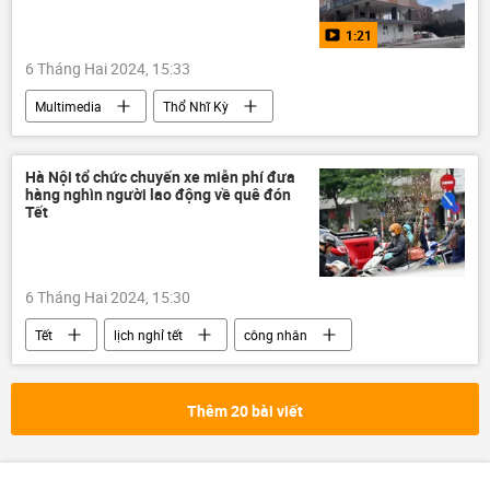
1:21
6 Tháng Hai 2024, 15:33
Multimedia
Thổ Nhĩ Kỳ
Trận động đất ở Thổ Nhĩ Kỳ và Syria
Thế giới
Video
Xã hội
Hà Nội tổ chức chuyến xe miễn phí đưa
hàng nghìn người lao động về quê đón
Tết
6 Tháng Hai 2024, 15:30
Tết
lịch nghỉ tết
công nhân
người lao động
thông tin
Hà Nội
giao thông
Thêm 20 bài viết