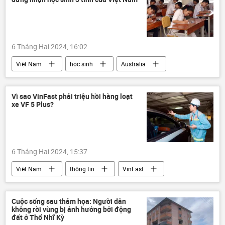
6 Tháng Hai 2024, 16:02
Việt Nam
học sinh
Australia
giáo dục
Nghệ An
Hà Tĩnh
Quảng Bình
quan hệ
Xã hội
Vì sao VinFast phải triệu hồi hàng loạt
xe VF 5 Plus?
6 Tháng Hai 2024, 15:37
Việt Nam
thông tin
VinFast
xe ô-tô
xe điện
Cuộc sống sau thảm họa: Người dân
không rời vùng bị ảnh hưởng bởi động
đất ở Thổ Nhĩ Kỳ