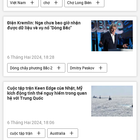
Việt Nam
chợ
Chợ Long Biên
Hà Nội
công an Hà Nội
công an
tội phạm
Kinh doanh
Xã hội
Điện Kremlin: Nga chưa bao giờ nhận
được dữ liệu về vụ nổ "Dòng Bắc"
Pháp luật
6 Tháng Hai 2024, 18:28
Dòng chảy phương Bắc-2
Dmitry Peskov
Thế giới
Nga
vụ nổ
mất dữ liệu
Điện Kremlin
Cuộc tập trận Keen Edge của Nhật, Mỹ
kích động tình thế nguy hiểm trong quan
đường ống dẫn khí đốt
Thụy Điển
hệ với Trung Quốc
6 Tháng Hai 2024, 18:06
cuộc tập trận
Australia