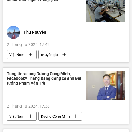
Thu Nguyễn
2 Tháng Tư 2024, 17:42
Việt Nam
chuyên gia
Quan điểm-Ý kiến
Tác giả
Ấn Độ
Trung Quốc
Thế giới
Tung tin về ông Dương Công Minh,
Facebook* Thang Dang đăng cả ảnh Đại
tướng Phạm Văn Trà
2 Tháng Tư 2024, 17:38
Việt Nam
Dương Công Minh
Sacombank
ngân hàng