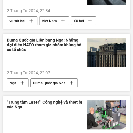
2 Tháng Tư 2024, 22:54
vụ sát hại
Việt Nam
Xã hội
Pháp luật
cái chết
Duma Quốc gia Liên bang Nga: Những
đại diện NATO tham gia nhóm khủng bố
có tổ chức
2 Tháng Tư 2024, 22:07
Nga
Duma Quốc gia Nga
khủng bố
NATO
Chính trị
Hoa Kỳ
Ukraina
Quân sự
"Trung tâm Laser": Công nghệ và thiết bị
của Nga