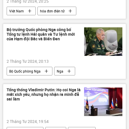
2 Tháng Tư 2024, 20:25
Việt Nam
hóa đơn điện tử
an toàn
an ninh mạng
Bộ trưởng Quốc phòng Nga công bố
Tổng tư lệnh Hải quân và Tư lệnh mới
của Hạm đội Bắc và Biển Đen
2 Tháng Tư 2024, 20:13
Bộ Quốc phòng Nga
Nga
Sergei Shoigu
Thế giới
Hạm đội Bắc
Hạm đội Biển Đen
Tổng thống Vladimir Putin: Họ coi Nga là
mắt xích yếu, nhưng họ nhận ra mình đã
sai lầm
2 Tháng Tư 2024, 19:54