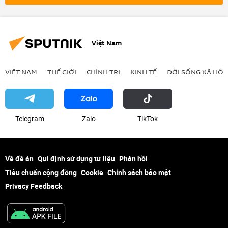
xung đột quân sự
Bộ Quốc phòng Nga
Sergei Shoigu
lực lượng vũ trang Nga
Quân đội Nga
Việt Nam
VIỆT NAM
THẾ GIỚI
CHÍNH TRỊ
KINH TẾ
ĐỜI SỐNG XÃ HỘI
Telegram
Zalo
ТikТоk
Về đề án
Qui định sử dụng tư liệu
Phản hồi
Tiêu chuẩn cộng đồng
Cookie
Chính sách bảo mật
Privacy Feedback