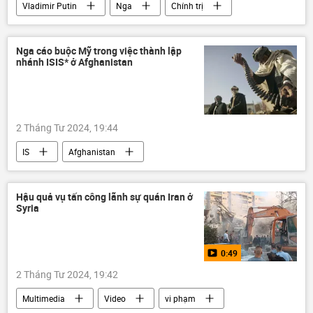
Vladimir Putin
Nga
Chính trị
Liên Xô
cuộc chiến
Bộ Nội vụ Nga
Nga cáo buộc Mỹ trong việc thành lập
nhánh ISIS* ở Afghanistan
2 Tháng Tư 2024, 19:44
IS
Afghanistan
Taliban* nắm chính quyền ở Afghanistan
Nga
Thế giới
Hoa Kỳ
Hậu quả vụ tấn công lãnh sự quán Iran ở
Syria
Anh
Bộ Ngoại giao Nga
0:49
2 Tháng Tư 2024, 19:42
Multimedia
Video
vi phạm