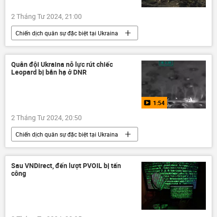
Zaporozhye
2 Tháng Tư 2024, 21:00
Chiến dịch quân sự đặc biệt tại Ukraina
Cuộc khủng hoảng ở Ukraina
Ukraina
phương Tây
Thế giới
Donbass
Quân đội Ukraina nỗ lực rút chiếc
Leopard bị bắn hạ ở DNR
ma túy
1:54
2 Tháng Tư 2024, 20:50
Chiến dịch quân sự đặc biệt tại Ukraina
Ukraina
Nga
LNR
DNR
Quân sự
xung đột quân sự
Sau VNDirect, đến lượt PVOIL bị tấn
công
xe tăng
xe tăng "Leopard"
Quân đội Nga
Bộ Quốc phòng Nga
Video từ Ukraina