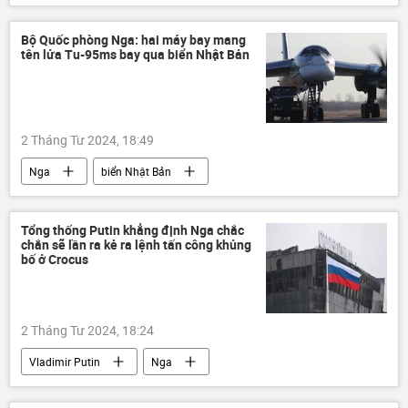
Israel
Iran
Syria
Damascus
Trung Đông
Bộ Quốc phòng Nga: hai máy bay mang
tên lửa Tu-95ms bay qua biển Nhật Bản
xung đột quân sự
xung đột
Quân sự
Thế giới
Bộ Ngoại giao Nga
không quân
2 Tháng Tư 2024, 18:49
tấn công
Nga
biển Nhật Bản
Leo thang căng thẳng giữa Israel và Iran
Bộ Quốc phòng Nga
Tu-95MS
Thế giới
Tổng thống Putin khẳng định Nga chắc
chắn sẽ lần ra kẻ ra lệnh tấn công khủng
bố ở Crocus
2 Tháng Tư 2024, 18:24
Vladimir Putin
Nga
Vụ tấn công khủng bố tại Crocus City Hall