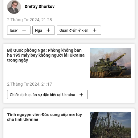
Dmitry Shorkov
2 Tháng Tư 2024, 21:28
laser
Nga
Quan điểm-Ý kiến
Tác giả
công nghệ
Thế giới
Bộ Quốc phòng Nga: Phòng không bắn
hạ 195 máy bay không người lái Ukraina
trong ngày
2 Tháng Tư 2024, 21:17
Chiến dịch quân sự đặc biệt tại Ukraina
Cuộc khủng hoảng ở Ukraina
Ukraina
Nga
Donbass
chiến dịch
Tình nguyện viên Đức cung cấp ma túy
cho lính Ukraina
Quân sự
Bộ Quốc phòng Nga
DNR
LNR
Kherson