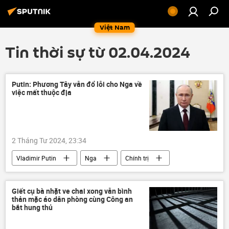
Việt Nam
Tin thời sự từ 02.04.2024
Putin: Phương Tây vẫn đổ lỗi cho Nga về
việc mất thuộc địa
2 Tháng Tư 2024, 23:34
Vladimir Putin
Nga
Chính trị
phương Tây
Liên Xô
Serbia
thuộc địa
Giết cụ bà nhặt ve chai xong vẫn bình
thản mặc áo dân phòng cùng Công an
bắt hung thủ