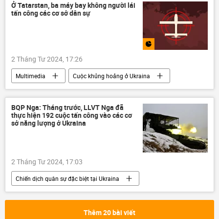
Bộ Công an Việt Nam
Ở Tatarstan, ba máy bay không người lái
tấn công các cơ sở dân sự
2 Tháng Tư 2024, 17:26
Multimedia
Cuộc khủng hoảng ở Ukraina
Ukraina
Nga
Tatarstan
Thế giới
Infographics
BQP Nga: Tháng trước, LLVT Nga đã
thực hiện 192 cuộc tấn công vào các cơ
máy bay không người lái
sở năng lượng ở Ukraina
2 Tháng Tư 2024, 17:03
Chiến dịch quân sự đặc biệt tại Ukraina
Nga
Cuộc khủng hoảng ở Ukraina
Ukraina
Thế giới
Thêm 20 bài viết