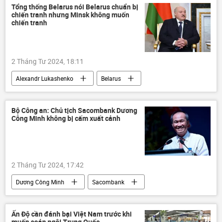
Chính trị
Thế giới
khủng bố
Tổng thống Belarus nói Belarus chuẩn bị
chiến tranh nhưng Minsk không muốn
chiến tranh
2 Tháng Tư 2024, 18:11
Alexandr Lukashenko
Belarus
Thế giới
Chính trị
Bộ Công an: Chủ tịch Sacombank Dương
Công Minh không bị cấm xuất cảnh
2 Tháng Tư 2024, 17:42
Dương Công Minh
Sacombank
Bộ Công an Việt Nam
Việt Nam
Pháp luật
Ấn Độ cần đánh bại Việt Nam trước khi
muốn soán ngôi Trung Quốc