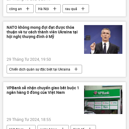
công an
Hà Nội
rau quả
Việt Nam
Xã hội
Kinh tế
Du lịch
Pháp luật
NATO không mong đợi đạt được thỏa
thuận về tư cách thành viên Ukraina tại
hội nghị thượng đỉnh ở Mỹ
29 Tháng Tư 2024, 19:50
Chiến dịch quân sự đặc biệt tại Ukraina
NATO
Jens Stoltenberg
Thế giới
Hoa Kỳ
Cuộc khủng hoảng ở Ukraina
VPBank sẽ nhận chuyển giao bắt buộc 1
ngân hàng 0 đồng của Việt Nam
Ukraina
xung đột quân sự
29 Tháng Tư 2024, 18:55