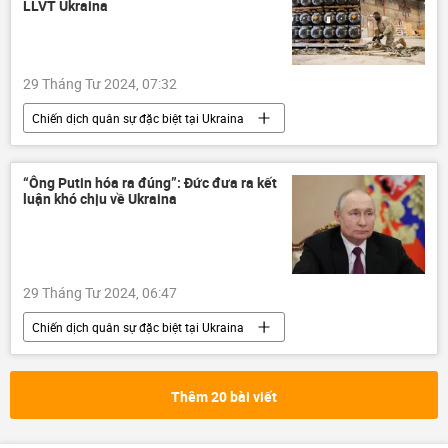
LLVT Ukraina
29 Tháng Tư 2024, 07:32
Chiến dịch quân sự đặc biệt tại Ukraina
Cuộc khủng hoảng ở Ukraina
Ukraina
Nga
“Ông Putin hóa ra đúng”: Đức đưa ra kết
luận khó chịu về Ukraina
29 Tháng Tư 2024, 06:47
Chiến dịch quân sự đặc biệt tại Ukraina
Cuộc khủng hoảng ở Ukraina
Ukraina
Vladimir Putin
Nga
Thế giới
Thêm 20 bài viết
xung đột quân sự
viện trợ quân sự