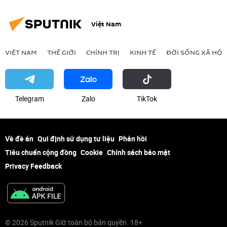
Việt Nam
VIỆT NAM
THẾ GIỚI
CHÍNH TRỊ
KINH TẾ
ĐỜI SỐNG XÃ HỘI
Telegram
Zalo
ТikТоk
Về đề án
Qui định sử dụng tư liệu
Phản hồi
Tiêu chuẩn cộng đồng
Cookie
Chính sách bảo mật
Privacy Feedback
© 2026 Sputnik Giữ toàn bộ bản quyền. 18+