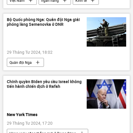
Việt Nam
ngân hàng
Kinh tế
Kinh doanh
tài chính
VPBank
thương mại
Bộ Quốc phòng Nga: Quân đội Nga giải
phóng làng Semenovka ở DNR
29 Tháng Tư 2024, 18:02
Quân đội Nga
Chiến dịch quân sự đặc biệt tại Ukraina
Zaporozhye
Bộ Quốc phòng Nga
Chính quyền Biden yêu cầu Israel không
tiến hành chiến dịch ở Rafah
Cuộc khủng hoảng ở Ukraina
Ukraina
lực lượng vũ trang
Thế giới
Quân sự
Nga
DNR
New York Times
Sáp nhập DNR, LNR, Zaporozhye và Kherson vào Nga
29 Tháng Tư 2024, 17:20
LNR
máy bay không người lái