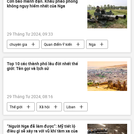
Cơn bão mảnh đạn. Khẩu pháo phòng
không nguy hiểm nhất của Nga
Quan điểm-Ý kiến
Thế giới
Chính trị
29 Tháng Tư 2024, 09:33
chuyên gia
Quan điểm-Ý kiến
Nga
lực lượng phòng không
hệ thống phòng không
Quân sự
Top 10 các thành phố lâu đời nhất thế
giới: Tên gọi và lịch sử
pháo phòng không
29 Tháng Tư 2024, 08:16
Thế giới
Xã hội
Liban
Syria
Aleppo
Damascus
Iran
Palestine
Thổ Nhĩ Kỳ
“Người Nga đã làm được”: Mỹ tiết lộ
điều gì sẽ xảy ra với vũ khí tầm xa của
UNESCO