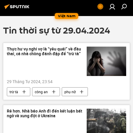
Việt Nam
Tin thời sự từ 29.04.2024
Thực hư vụ nghi vợ là “yêu quái” về đầu
thai, cả nhà chồng đánh đập để “trừ tà”
29 Tháng Tư 2024, 23:54
trừ tà
công an
phụ nữ
đánh đập
quay clip
Việt Nam
Xã hội
Pháp luật
Rẻ hơn. Nhà báo Anh đi đến kết luận bất
ngờ về xung đột ở Ukraina