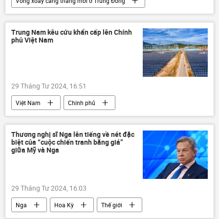
Vòng xoáy căng thẳng mới ở Trung Đông
Israel
Thế giới
Trung Đông
xung đột quân sự
Gaza
HAMAS
Trung Nam kêu cứu khẩn cấp lên Chính
phủ Việt Nam
Báo chí thế giới
Palestine
Hoa Kỳ
Chính trị
29 Tháng Tư 2024, 16:51
Việt Nam
Chính phủ
năng lượng gió
năng lượng
EVN
Bộ Công Thương
nhà máy điện
Thương nghị sĩ Nga lên tiếng về nét đặc
biệt của “cuộc chiến tranh băng giá”
Pháp luật
Kinh tế
giữa Mỹ và Nga
29 Tháng Tư 2024, 16:03
Nga
Hoa Kỳ
Thế giới