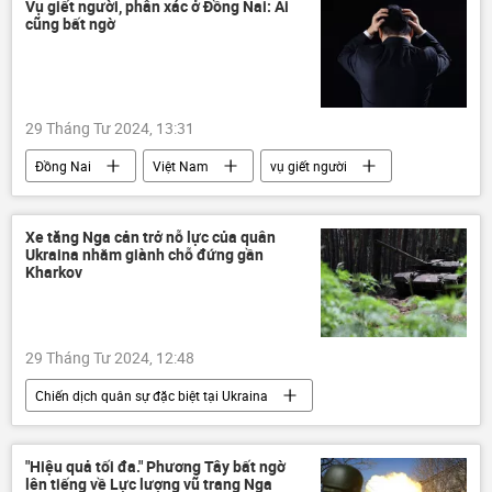
sản xuất
Vụ giết người, phân xác ở Đồng Nai: Ai
cũng bất ngờ
29 Tháng Tư 2024, 13:31
Đồng Nai
Việt Nam
vụ giết người
Pháp luật
bác sĩ
công an
bệnh viện
Xe tăng Nga cản trở nỗ lực của quân
Ukraina nhằm giành chỗ đứng gần
Kharkov
29 Tháng Tư 2024, 12:48
Chiến dịch quân sự đặc biệt tại Ukraina
Kharkov
Nga
phương Tây
xe tăng
lực lượng vũ trang
"Hiệu quả tối đa." Phương Tây bất ngờ
lên tiếng về Lực lượng vũ trang Nga