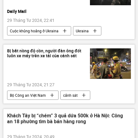
Daily Mail
29 Tháng Tư 2024, 22:41
Cuộc khủng hoảng ở Ukraina
Ukraina
NATO
Báo chí thế giới
Chiến dịch quân sự đặc biệt tại Ukraina
Bị bắt nồng độ cồn, người đàn ông đốt
luôn xe máy trên xe tải của cảnh sát
phương Tây
Nga
lực lượng vũ trang
Thế giới
29 Tháng Tư 2024, 21:27
Bộ Công an Việt Nam
cảnh sát
Đồng Nai
công an
giao thông
CSGT
Pháp luật
Khách Tây bị “chém” 3 quả dứa 500k ở Hà Nội: Công
an 18 phường tìm bà bán hàng rong
29 Tháng Tư 2024, 20:49