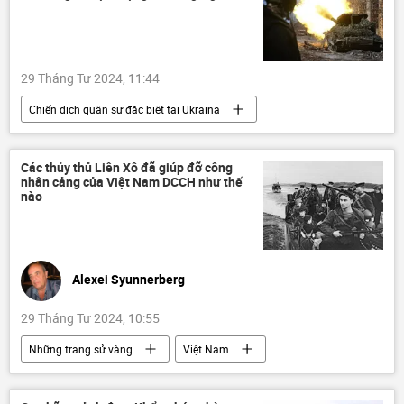
Thế giới
Quân sự
Cuộc khủng hoảng ở Ukraina
Ukraina
Belgorod
29 Tháng Tư 2024, 11:44
Chiến dịch quân sự đặc biệt tại Ukraina
Cuộc khủng hoảng ở Ukraina
Ukraina
Thế giới
Nga
Quân đội Nga
Các thủy thủ Liên Xô đã giúp đỡ công
nhân cảng của Việt Nam DCCH như thế
xung đột quân sự
nào
Alexei Syunnerberg
29 Tháng Tư 2024, 10:55
Những trang sử vàng
Việt Nam
Liên Xô
thủy thủ
hải quân
Hợp tác Nga-Việt
Tác giả