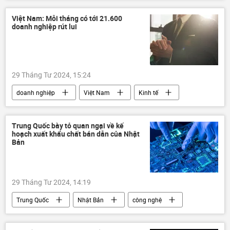
Chiến tranh Lạnh
tài chính
phương Tây
Chính trị
quan hệ
Việt Nam: Mỗi tháng có tới 21.600
doanh nghiệp rút lui
29 Tháng Tư 2024, 15:24
doanh nghiệp
Việt Nam
Kinh tế
Kinh doanh
kinh tế thị trường
Trung Quốc bày tỏ quan ngại về kế
hoạch xuất khẩu chất bán dẫn của Nhật
Bản
29 Tháng Tư 2024, 14:19
Trung Quốc
Nhật Bản
công nghệ
Công nghiệp
xuất khẩu
Thế giới