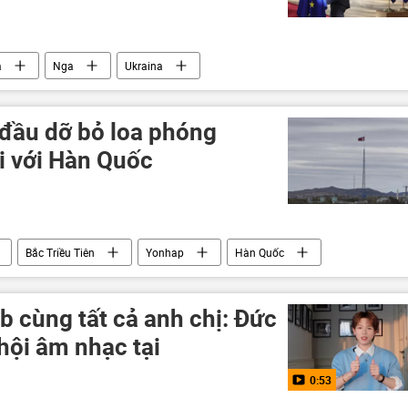
a
Nga
Ukraina
Emmanuel Macron
Sergey Lavrov
Anh
giới
phương Tây
Châu Âu
Báo chí thế giới
 đầu dỡ bỏ loa phóng
i với Hàn Quốc
Bắc Triều Tiên
Yonhap
Hàn Quốc
hính trị
biên giới
b cùng tất cả anh chị: Đức
hội âm nhạc tại
0:53