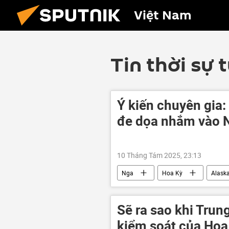
Việt Nam
Tin thời sự 
Ý kiến chuyên gia:
đe dọa nhắm vào 
10 Tháng Tám 2025, 23:13
Nga
Hoa Kỳ
Alask
Thế giới
phương Tây
Cuộc gặp giữa Vladimir Putin và Dona
Sẽ ra sao khi Tru
kiểm soát của Hoa