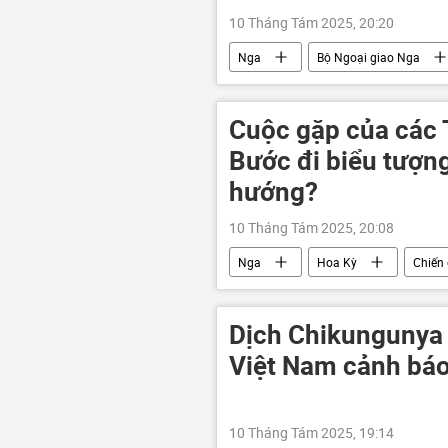
10 Tháng Tám 2025, 20:20
Nga
Bộ Ngoại giao Nga
Nhật Bản
quần đảo Kuril
Cuộc gặp của các 
Bước đi biểu tượng
hướng?
10 Tháng Tám 2025, 20:08
Nga
Hoa Kỳ
Chiến 
Cuộc khủng hoảng ở Ukraina
Quan điểm-Ý kiến
chuyên gia
Dịch Chikungunya 
Việt Nam cảnh bá
10 Tháng Tám 2025, 19:14