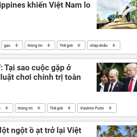
erson vào Nga
LNR
Donetsk
Donbass
ippines khiến Việt Nam lo
Bộ Quốc phòng Nga
Thế giới
gạo
thông tin
Thế giới
nhập khẩu
: Tại sao cuộc gặp ở
luật chơi chính trị toàn
a
thông tin
Thế giới
Vladimir Putin
Quan điểm-Ý kiến
Ukraina
Trung Đông
t ngột ồ ạt trở lại Việt
ld Trump tại Alaska