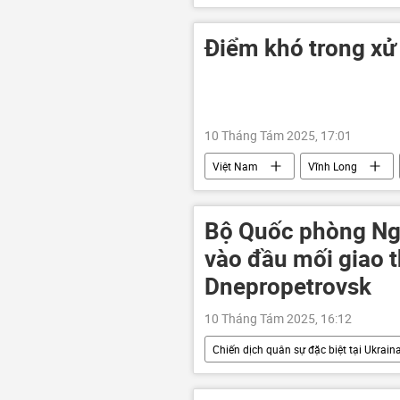
Thế giới
NATO
Châ
Điểm khó trong xử 
10 Tháng Tám 2025, 17:01
Việt Nam
Vĩnh Long
khởi tố
tử vong
côn
Bộ Quốc phòng Ng
vào đầu mối giao 
Dnepropetrovsk
10 Tháng Tám 2025, 16:12
Chiến dịch quân sự đặc biệt tại Ukrain
Cuộc khủng hoảng ở Ukraina