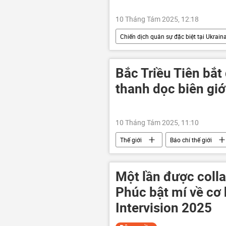
10 Tháng Tám 2025, 12:18
Chiến dịch quân sự đặc biệt tại Ukrain
Cuộc khủng hoảng ở Ukraina
Kiev
thông tin
Thế 
Bắc Triều Tiên bắt
thanh dọc biên giớ
10 Tháng Tám 2025, 11:10
Thế giới
Báo chí thế giới
quan hệ
xung đột
C
Một lần được colla
Phúc bật mí về cơ 
Intervision 2025