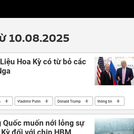
từ 10.08.2025
 Liệu Hoa Kỳ có từ bỏ các
Nga
a
Vladimir Putin
Donald Trump
thông tin
Quan điểm-Ý kiến
chuyên gia
ld Trump tại Alaska
ng Quốc muốn nới lỏng sự
 Kỳ đối với chip HBM