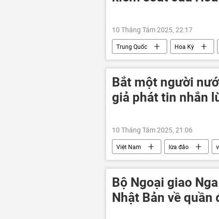
10 Tháng Tám 2025, 22:17
Trung Quốc
Hoa Kỳ
thông tin
Thế giới
Bắt một người nướ
giả phát tin nhắn 
10 Tháng Tám 2025, 21:06
Việt Nam
lừa đảo
Pháp luật
công an
Bộ Ngoại giao Nga
Nhật Bản về quần 