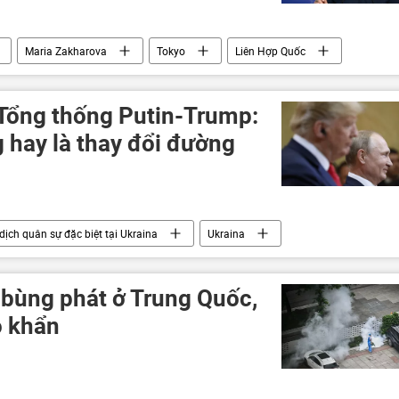
Maria Zakharova
Tokyo
Liên Hợp Quốc
Thế giới
thông tin
Chính trị
Tổng thống Putin-Trump:
 hay là thay đổi đường
dịch quân sự đặc biệt tại Ukraina
Ukraina
NATO
thông tin
Thế giới
phương Tây
Vladimir Putin
Donald Trump
bùng phát ở Trung Quốc,
o khẩn