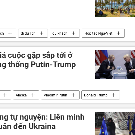
ịch
đi du lịch
du khách
Hợp tác Nga-Việt
Châu Âu
á cuộc gặp sắp tới ở
ng thống Putin-Trump
Alaska
Vladimir Putin
Donald Trump
Quan điểm-Ý kiến
chuyên gia
ld Trump tại Alaska
g tự nguyện: Liên minh
uân đến Ukraina