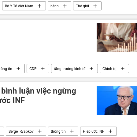
Bộ Y Tế Việt Nam
bệnh
Thế giới
hông tin
GDP
tăng trưởng kinh tế
Chính trị
 bình luận việc ngừng
ước INF
Sergei Ryabkov
thông tin
Hiệp ước INF