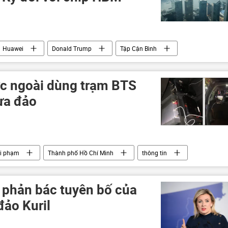
Huawei
Donald Trump
Tập Cận Bình
phương Tây
Báo chí thế giới
c ngoài dùng trạm BTS
lừa đảo
vi phạm
Thành phố Hồ Chí Minh
thông tin
công an TP.HCM
bắt giữ
 phản bác tuyên bố của
đảo Kuril