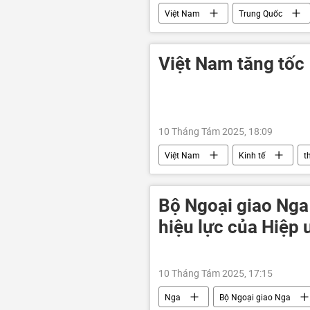
Việt Nam
Trung Quốc
Châu Âu
châu Phi
Việt Nam tăng tốc
10 Tháng Tám 2025, 18:09
Việt Nam
Kinh tế
t
sản xuất
Bộ Ngoại giao Nga
hiệu lực của Hiệp 
10 Tháng Tám 2025, 17:15
Nga
Bộ Ngoại giao Nga