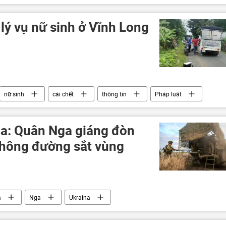
u Âu
Hoa Kỳ
Oreshnik
lý vụ nữ sinh ở Vĩnh Long
nữ sinh
cái chết
thông tin
Pháp luật
g an
tai nạn
vi phạm
a: Quân Nga giáng đòn
thông đường sắt vùng
a
Nga
Ukraina
xung đột quân sự
DNR