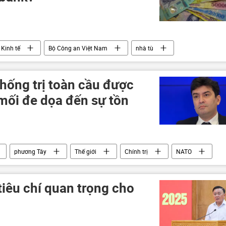
Kinh tế
Bộ Công an Việt Nam
nhà tù
thống trị toàn cầu được
mối đe dọa đến sự tồn
phương Tây
Thế giới
Chính trị
NATO
iêu chí quan trọng cho