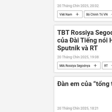
20 Tháng Chín 2025, 20:02
Việt Nam
Bộ Chính Trị VN
Đảng Cộng sản Việt Nam
Ba
Chính trị
TBT Rossiya Segod
của Đài Tiếng nói 
Sputnik và RT
20 Tháng Chín 2025, 19:08
MIA Rossiya Segodnya
RT
Sputnik
Đàn em của “tổng t
20 Tháng Chín 2025, 18:21