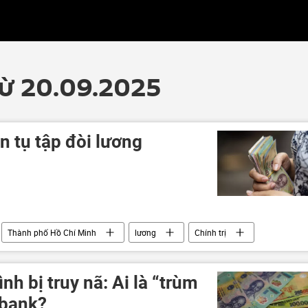
từ 20.09.2025
 tụ tập đòi lương
Thành phố Hồ Chí Minh
lương
Chính trị
h bị truy nã: Ai là “trùm
ibank?