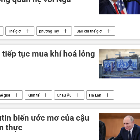
Thế giới
phương Tây
Báo chí thế giới
xcơva
NATO
nhập khẩu
xuất nhập khẩu
tiếp tục mua khí hoá lỏng
ế giới
Kinh tế
Châu Âu
Hà Lan
ào Nha
Italia
dầu mỏ
khí đốt
tin biến ước mơ của cậu
n thực