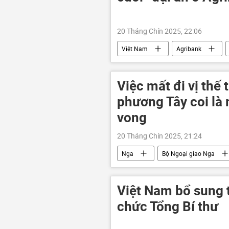
20 Tháng Chín 2025, 22:06
Việt Nam
Agribank
Pháp luật
truy nã
Việc mất đi vị thế 
phương Tây coi là 
vong
20 Tháng Chín 2025, 21:24
Nga
Bộ Ngoại giao Nga
Nhóm G7
EU
Việt Nam bổ sung t
chức Tổng Bí thư