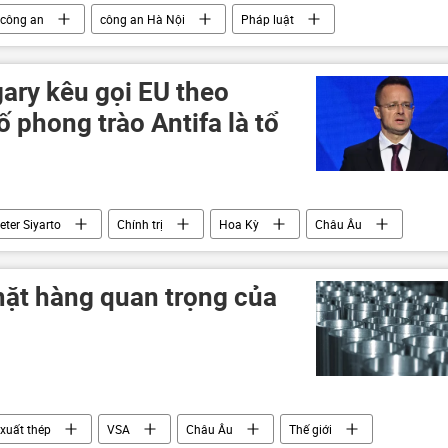
công an
công an Hà Nội
Pháp luật
ary kêu gọi EU theo
 phong trào Antifa là tổ
eter Siyarto
Chính trị
Hoa Kỳ
Châu Âu
mặt hàng quan trọng của
xuất thép
VSA
Châu Âu
Thế giới