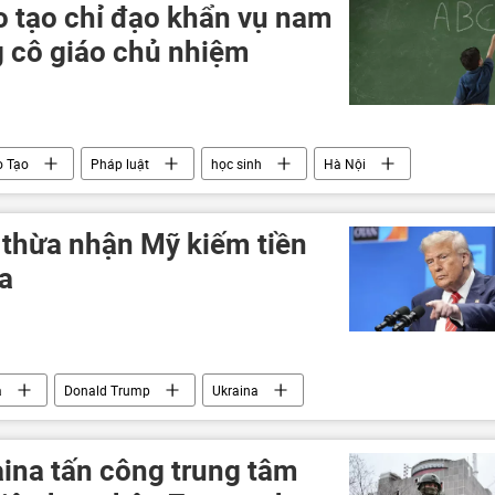
o tạo chỉ đạo khẩn vụ nam
g cô giáo chủ nhiệm
o Tạo
Pháp luật
học sinh
Hà Nội
thừa nhận Mỹ kiếm tiền
a
a
Donald Trump
Ukraina
Thế giới
Chính trị
Hoa Kỳ
NATO
ina tấn công trung tâm