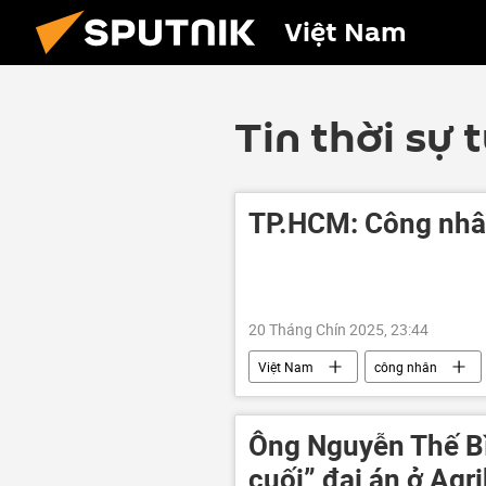
Việt Nam
Tin thời sự 
TP.HCM: Công nhân
20 Tháng Chín 2025, 23:44
Việt Nam
công nhân
luật lao động
Ông Nguyễn Thế Bìn
cuối” đại án ở Agr