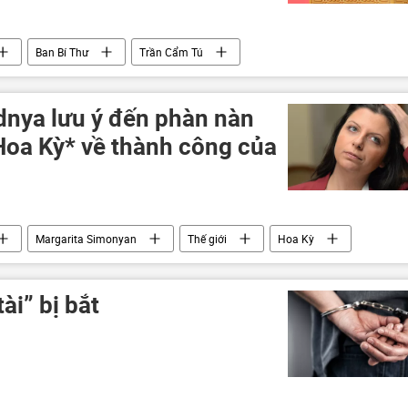
Ban Bí Thư
Trần Cẩm Tú
n Chấp hành Trung ương Đảng
Tổng bí thư
nya lưu ý đến phàn nàn
Hoa Kỳ* về thành công của
Margarita Simonyan
Thế giới
Hoa Kỳ
ài” bị bắt