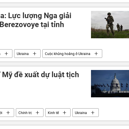
Ủy ban châu Âu
nhập khẩu
: Lực lượng Nga giải
Berezovoye tại tỉnh
a
Ukraina
Cuộc khủng hoảng ở Ukraina
 sự
Bộ Quốc phòng Nga
DNR
Zaporozhye
 Mỹ đề xuất dự luật tịch
ới
Chính trị
Kinh tế
Ukraina