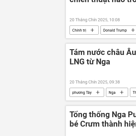
20 Tháng Chín 2025, 10:08
Chính trị
Donald Trump
Nga
Joe Biden
Mat
trừng phạt
Tám nước châu Âu 
LNG từ Nga
20 Tháng Chín 2025, 09:38
phương Tây
Nga
Th
Pháp
Estonia
Bồ Đ
EU
Chính trị
Tổng thống Nga Pu
bé Crưm thành hiệ