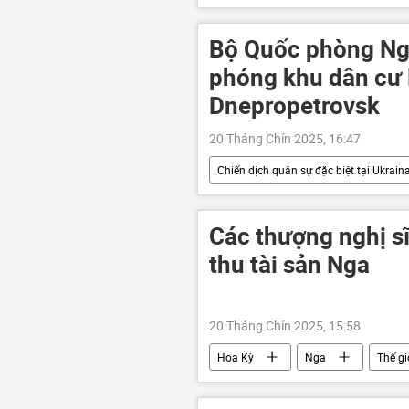
Kinh tế
Liên minh châu Âu
xuất nhập khẩu
Bộ Quốc phòng Nga
phóng khu dân cư 
Dnepropetrovsk
20 Tháng Chín 2025, 16:47
Chiến dịch quân sự đặc biệt tại Ukrain
Nga
Thế giới
Quân
Các thượng nghị sĩ
thu tài sản Nga
20 Tháng Chín 2025, 15:58
Hoa Kỳ
Nga
Thế gi
Cuộc khủng hoảng ở Ukraina