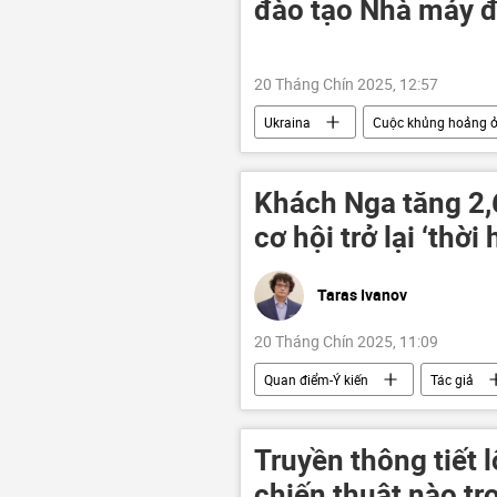
đào tạo Nhà máy đ
20 Tháng Chín 2025, 12:57
Ukraina
Cuộc khủng hoảng ở
Zaporozhye
IAEA
C
Khách Nga tăng 2,6
cơ hội trở lại ‘thời
Taras Ivanov
20 Tháng Chín 2025, 11:09
Quan điểm-Ý kiến
Tác giả
Du lịch
Aeroflot
Vie
Vladivostok
Nha Trang
Truyền thông tiết 
chiến thuật nào tr