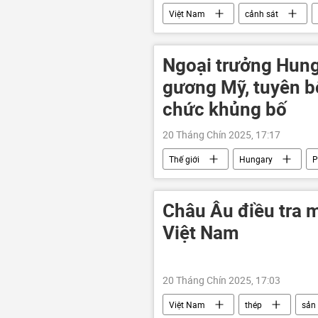
Việt Nam
cảnh sát
Hà Nội
Ngoại trưởng Hung
gương Mỹ, tuyên bố
chức khủng bố
20 Tháng Chín 2025, 17:17
Thế giới
Hungary
P
Liên minh châu Âu
EU
Châu Âu điều tra 
Việt Nam
20 Tháng Chín 2025, 17:03
Việt Nam
thép
sản 