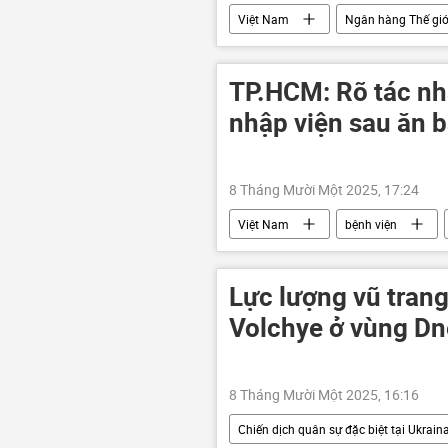
Việt Nam
Ngân hàng Thế giớ
Thành phố Hồ Chí Minh
Châ
biến đổi khí hậu
TP.HCM: Rõ tác nh
nhập viện sau ăn 
8 Tháng Mười Một 2025, 17:24
Việt Nam
bệnh viện
Bộ Y Tế Việt Nam
Sức khoẻ
Lực lượng vũ trang
Volchye ở vùng Dn
8 Tháng Mười Một 2025, 16:16
Chiến dịch quân sự đặc biệt tại Ukrain