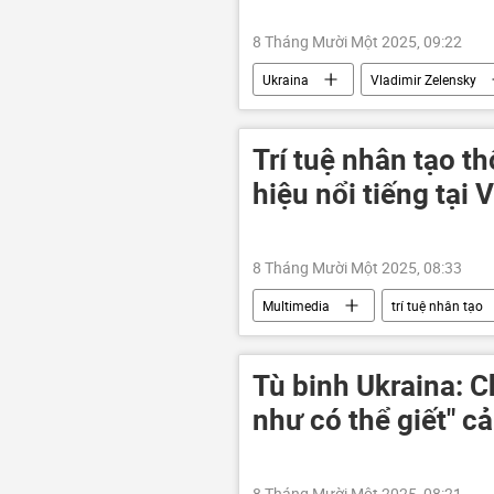
8 Tháng Mười Một 2025, 09:22
Ukraina
Vladimir Zelensky
Verkhovna Rada
Báo chí thế 
Trí tuệ nhân tạo t
hiệu nổi tiếng tại 
8 Tháng Mười Một 2025, 08:33
Multimedia
trí tuệ nhân tạo
Xã hội
Tù binh Ukraina: C
như có thể giết" c
8 Tháng Mười Một 2025, 08:21