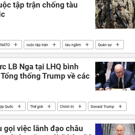
ộc tập trận chống tàu
ic
NATO
cuộc tập trận
tàu ngầm
Quân sự
 Điển
Đức
hải quân
Điện Kremlin
ực LB Nga tại LHQ bình
a Tổng thống Trump về các
Hợp Quốc
Thế giới
Chính trị
Donald Trump
zya
vũ khí hạt nhân
lĩnh vực hạt nhân
 gọi việc lãnh đạo châu