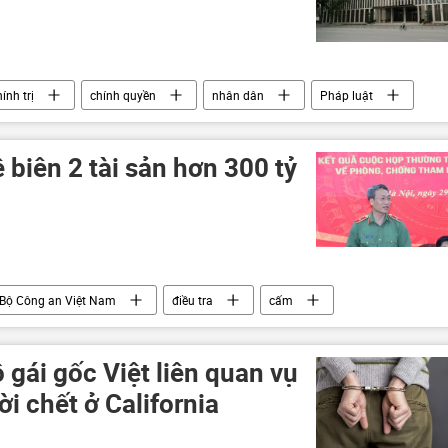
ính trị
chính quyền
nhân dân
Pháp luật
biên 2 tài sản hơn 300 tỷ
Bộ Công an Việt Nam
điều tra
cấm
 gái gốc Việt liên quan vụ
i chết ở California