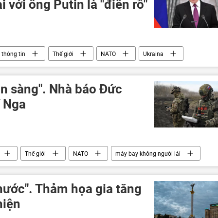
i với ông Putin là "điên rồ"
thông tin
Thế giới
NATO
Ukraina
ẵn sàng". Nhà báo Đức
í Nga
Thế giới
NATO
máy bay không người lái
UAV
Quân sự
nước". Thảm họa gia tăng
hiện