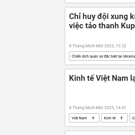
xung đột
xung đột quân sự
Quân đội Ukraina
Cuộc khủn
Chỉ huy đội xung k
Zaporozhye
xe tăng
việc tảo thanh Ku
8 Tháng Mười Một 2025, 15:32
Chiến dịch quân sự đặc biệt tại Ukrain
Ukraina
Quân đội Ukraina
Thế giới
Quân sự
V
Kinh tế Việt Nam l
8 Tháng Mười Một 2025, 14:41
Việt Nam
Kinh tế
G
Bộ Tài Chính VN
Bộ Tư pháp