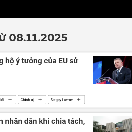
từ 08.11.2025
g hộ ý tưởng của EU sử
iới
Chính trị
Sergey Lavrov
Tây
tài sản
Châu Âu
Liên minh châu Âu
n nhân dân khi chia tách,