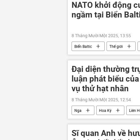
NATO khởi động cu
ngầm tại Biển Balt
8 Tháng Mười Một 2025, 13:55
Biển Baltic
Thế giới
Nga
Chính trị
Thụy
Đại diện thường tr
luận phát biểu củ
vụ thử hạt nhân
8 Tháng Mười Một 2025, 12:54
Nga
Hoa Kỳ
Liên 
Vladimir Putin
Vasily Neben
vụ thử hạt nhân
Sĩ quan Anh về hưu