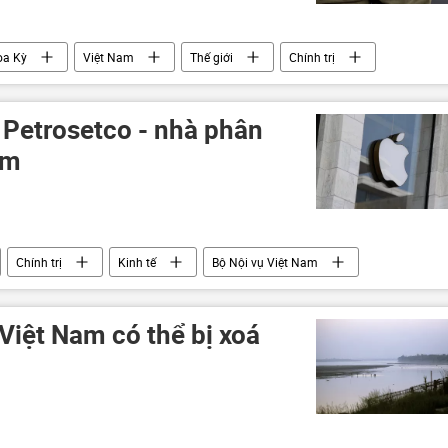
oa Kỳ
Việt Nam
Thế giới
Chính trị
 Petrosetco - nhà phân
am
Chính trị
Kinh tế
Bộ Nội vụ Việt Nam
thương mại
Apple
Petrosetco
Việt Nam có thể bị xoá