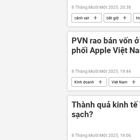
8 Tháng Mười Một 2025, 20:38
cảnh sát
bắt giữ
H
nghi phạm
PVN rao bán vốn ở
phối Apple Việt N
8 Tháng Mười Một 2025, 19:44
Kinh doanh
Việt Nam
Chính phủ
Bộ Tài Chính VN
PVN
Petrovietnam
Thành quả kinh tế 
sạch?
8 Tháng Mười Một 2025, 18:06