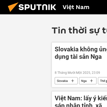
Việt Nam
Tin thời sự 
Slovakia không ủn
dụng tài sản Nga
8 Tháng Mười Một 2025, 23:09
Slovakia
Nga
Thế g
Bộ Ngoại giao Nga
phương 
Việt Nam: lấy ý kiế
sáp nhập tỉnh, xã