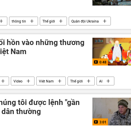
thông tin
Thế giới
Quân đội Ukraina
giới
hổi hồn vào những thương
Việt Nam
0:48
Video
Việt Nam
Thế giới
AI
húng tôi được lệnh "gần
ả dân thường
3:01