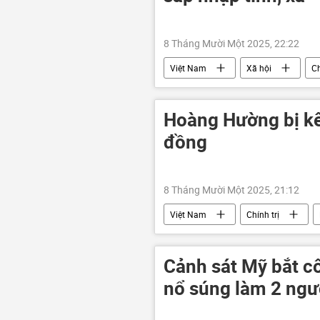
8 Tháng Mười Một 2025, 22:22
Việt Nam
Xã hội
Ch
Bộ Nội vụ Việt Nam
Hoàng Hường bị kê 
đồng
8 Tháng Mười Một 2025, 21:12
Việt Nam
Chính trị
Cảnh sát Mỹ bắt cô
nổ súng làm 2 ngườ