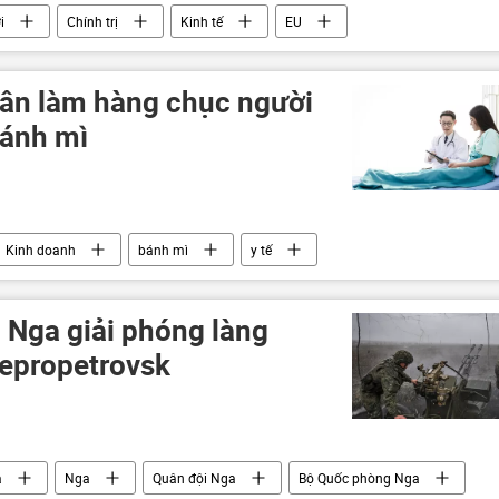
i
Chính trị
Kinh tế
EU
u Âu
GDP
nông nghiệp
sông Cửu Long
ân làm hàng chục người
bánh mì
Kinh doanh
bánh mì
y tế
Thành phố Hồ Chí Minh
 Nga giải phóng làng
epropetrovsk
a
Nga
Quân đội Nga
Bộ Quốc phòng Nga