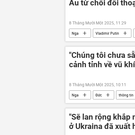
Âu từ chối đối thoạ
8 Tháng Mười Một 2025, 11:29
Nga
Vladimir Putin
phương Tây
"Chúng tôi chưa s
cảnh tỉnh về vũ kh
8 Tháng Mười Một 2025, 10:11
Nga
Đức
thông tin
Moskva
phương Tây
"Sẽ lan rộng khắp 
ở Ukraina đã xuất 