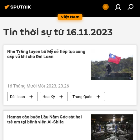
Việt Nam
Tin thời sự từ 16.11.2023
Nhà Trắng tuyên bố Mỹ sẽ tiếp tục cung
cấp vũ khí cho Đài Loan
16 Tháng Mười Một 2023, 23:26
Đài Loan
Hoa Kỳ
Trung Quốc
Thế giới
Quân sự
viện trợ quân sự
Nhà Trắng
Bắc Kinh
Hamas cáo buộc Lầu Năm Góc sát hại
trẻ em tại bệnh viện Al-Shifa