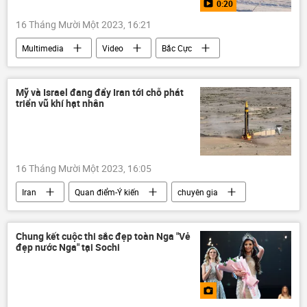
0:20
16 Tháng Mười Một 2023, 16:21
Multimedia
Video
Bắc Cực
Nga
Murmansk
xe tải
xe hơi
thiết bị
thiết bị đặc biệt
Mỹ và Israel đang đẩy Iran tới chỗ phát
triển vũ khí hạt nhân
trượt tuyết
tuyết rơi
16 Tháng Mười Một 2023, 16:05
Iran
Quan điểm-Ý kiến
chuyên gia
Thế giới
Hoa Kỳ
vũ khí hạt nhân
Quân sự
IAEA
Chung kết cuộc thi sắc đẹp toàn Nga "Vẻ
đẹp nước Nga" tại Sochi
Vòng xoáy căng thẳng mới ở Trung Đông
Israel