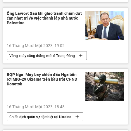
Nhật Bản
Thành phố Hồ Chí Minh
nhà thầu
sản xuất
Công nghiệp
Ông Lavrov: Sau khi giao tranh chấm dứt
cần nhất trí về việc thành lập nhà nước
công ty
Kinh tế
Kinh doanh
Palestine
16 Tháng Mười Một 2023, 19:02
Vòng xoáy căng thẳng mới ở Trung Đông
Palestine
Israel
Thế giới
Chính trị
Sergey Lavrov
BQP Nga: Máy bay chiến đấu Nga bắn
rơi MiG-29 Ukraina trên bầu trời CHND
Bộ Ngoại giao Nga
Donetsk
16 Tháng Mười Một 2023, 18:48
Chiến dịch quân sự đặc biệt tại Ukraina
Cuộc khủng hoảng ở Ukraina
Ukraina