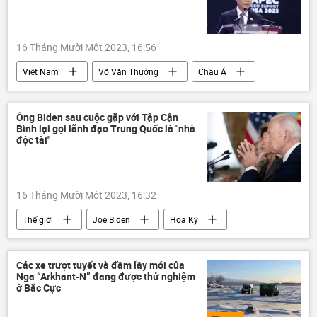
16 Tháng Mười Một 2023, 16:56
Việt Nam
Võ Văn Thưởng
Châu Á
Á-Thái Bình Dương
Thế giới
Chính trị
Kinh tế
Ông Biden sau cuộc gặp với Tập Cận
Bình lại gọi lãnh đạo Trung Quốc là "nhà
APEC tại San Francisco
độc tài"
16 Tháng Mười Một 2023, 16:32
Thế giới
Joe Biden
Hoa Kỳ
Trung Quốc
Tập Cận Bình
Chính trị
Bộ Ngoại giao Trung Quốc
Các xe trượt tuyết và đầm lầy mới của
Nga “Arkhant-N” đang được thử nghiệm
APEC tại San Francisco
ở Bắc Cực