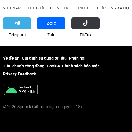
VIỆT NAM
THẾ GIỚI
CHÍNH TRỊ
KINH TẾ
ĐỜI SỐNG XÃ HỘI
Telegram
Zalo
ТikТоk
Về đề án
Qui định sử dụng tư liệu
Phản hồi
Tiêu chuẩn cộng đồng
Cookie
Chính sách bảo mật
Privacy Feedback
© 2026 Sputnik Giữ toàn bộ bản quyền. 18+