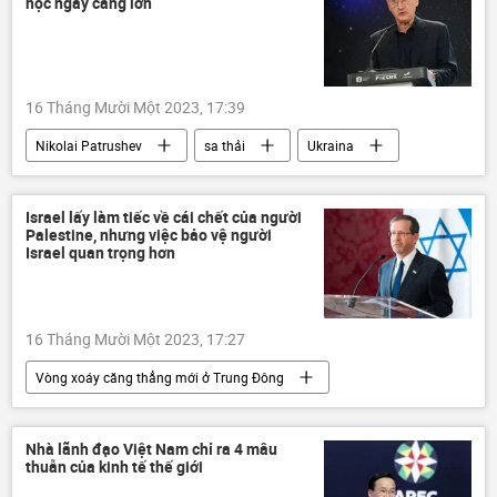
học ngày càng lớn
cảnh cáo
vi phạm
16 Tháng Mười Một 2023, 17:39
Nikolai Patrushev
sa thải
Ukraina
Thế giới
Quân sự
an ninh
vũ khí hóa học
Israel lấy làm tiếc về cái chết của người
Palestine, nhưng việc bảo vệ người
Israel quan trọng hơn
16 Tháng Mười Một 2023, 17:27
Vòng xoáy căng thẳng mới ở Trung Đông
Palestine
Israel
Thế giới
Chính trị
Gaza
tử vong
Nhà lãnh đạo Việt Nam chỉ ra 4 mâu
thuẫn của kinh tế thế giới