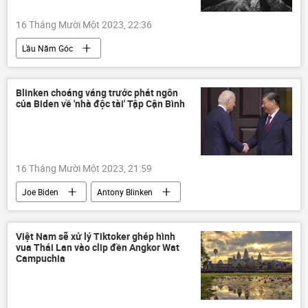
16 Tháng Mười Một 2023, 22:36
Lầu Năm Góc
Vòng xoáy căng thẳng mới ở Trung Đông
Palestine
Israel
Gaza
Blinken choáng váng trước phát ngôn
của Biden về 'nhà độc tài' Tập Cận Bình
HAMAS
xung đột quân sự
Thế giới
Hoa Kỳ
bệnh viện
Trẻ em
16 Tháng Mười Một 2023, 21:59
Joe Biden
Antony Blinken
Tập Cận Bình
Hoa Kỳ
Trung Quốc
Tổng thống Mỹ
YouTube
Thế giới
Việt Nam sẽ xử lý Tiktoker ghép hình
vua Thái Lan vào clip đền Angkor Wat
Campuchia