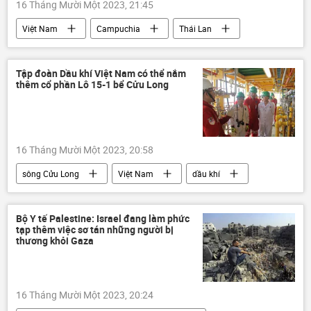
16 Tháng Mười Một 2023, 21:45
Việt Nam
Campuchia
Thái Lan
quay clip
TikTok
Bộ Văn hóa Thể thao và Du lịch
vi phạm
Tập đoàn Dầu khí Việt Nam có thể nắm
thêm cổ phần Lô 15-1 bể Cửu Long
16 Tháng Mười Một 2023, 20:58
sông Cửu Long
Việt Nam
dầu khí
PVN
năng lượng
cuộc tấn công ngày 11 tháng 9
Bộ Y tế Palestine: Israel đang làm phức
tạp thêm việc sơ tán những người bị
khai thác dầu
thương khỏi Gaza
16 Tháng Mười Một 2023, 20:24