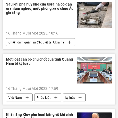
Thế giới
Quân sự
LNR
Sau khi phá hủy kho của Ukraina có đạn
uranium nghèo, mức phóng xạ ở châu Âu
Sáp nhập DNR, LNR, Zaporozhye và Kherson vào Nga
gia tăng
DNR
xung đột quân sự
16 Tháng Mười Một 2023, 18:16
Chiến dịch quân sự đặc biệt tại Ukraina
uranium
Cuộc khủng hoảng ở Ukraina
Ukraina
viện trợ quân sự
Thế giới
Một loạt cán bộ chủ chốt của tỉnh Quảng
Nam bị kỷ luật
Quân sự
Châu Âu
phương Tây
an ninh
16 Tháng Mười Một 2023, 17:59
Việt Nam
Pháp luật
kỷ luật
cán bộ
đợt kiểm tra
Bộ Chính Trị VN
Quảng Nam
Khả năng Kiev phá hoại bằng vũ khí sinh