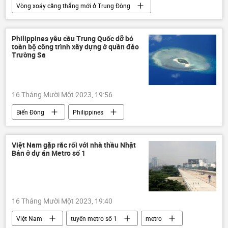
Vòng xoáy căng thẳng mới ở Trung Đông
Palestine
Israel
Gaza
HAMAS
lực lượng vũ trang
Philippines yêu cầu Trung Quốc dỡ bỏ
toàn bộ công trình xây dựng ở quần đảo
xung đột
bị thương
Ai Cập
Trường Sa
Thế giới
16 Tháng Mười Một 2023, 19:56
Biển Đông
Philippines
Báo chí thế giới
Trung Quốc
Quân sự
bán đảo
Thế giới
Việt Nam gặp rắc rối với nhà thầu Nhật
Bản ở dự án Metro số 1
Trường Sa
Bộ Ngoại giao Philippines
16 Tháng Mười Một 2023, 19:40
Việt Nam
tuyến metro số 1
metro