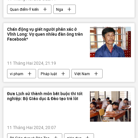
Quan điểm-Ý kiến
Nga
Vladimir Putin
Tucker Carlson
Indonesia
Kinh tế
Thế giới
Chấn động vụ giết người phân xác ở
Vĩnh Long: Vợ quen nhiều đàn ông trên
BRICS
Facebook*
11 Tháng Hai 2024, 21:19
vi phạm
Pháp luật
Việt Nam
Xã hội
Bộ Công an Việt Nam
công an
điều tra
Đưa Lịch sử thành môn bắt buộc thi tốt
nghiệp: Bộ Giáo dục & Đào tạo trả lời
11 Tháng Hai 2024, 20:07