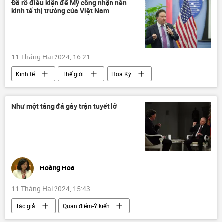
luật lao động
tài chính
Đã rõ điều kiện để Mỹ công nhận nền
kinh tế thị trường của Việt Nam
Bộ Tài Chính VN
Xã hội
11 Tháng Hai 2024, 16:21
Kinh tế
Thế giới
Hoa Kỳ
Việt Nam
tài chính
Bộ Thương mại Hoa Kỳ (DOC)
Kinh doanh
Như một tảng đá gây trận tuyết lở
doanh nghiệp
Hoàng Hoa
11 Tháng Hai 2024, 15:43
Tác giả
Quan điểm-Ý kiến
Tucker Carlson
Vladimir Putin