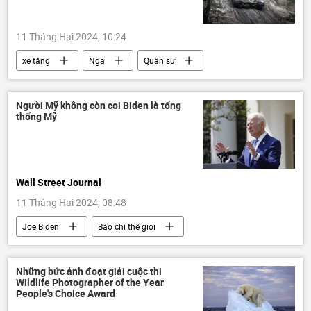
11 Tháng Hai 2024, 10:24
xe tăng
Nga
Quân sự
máy bay không người lái
lực lượng vũ trang
Thế giới
UAV
Người Mỹ không còn coi Biden là tổng
thống Mỹ
Wall Street Journal
11 Tháng Hai 2024, 08:48
Joe Biden
Báo chí thế giới
Donald Trump
Hoa Kỳ
Chính trị
Thế giới
Tổng thống Mỹ
Những bức ảnh đoạt giải cuộc thi
Wildlife Photographer of the Year
People's Choice Award