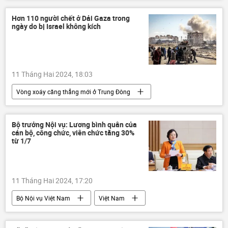
Moskva
vườn thú
Tết
Hơn 110 người chết ở Dải Gaza trong
ngày do bị Israel không kích
11 Tháng Hai 2024, 18:03
Vòng xoáy căng thẳng mới ở Trung Đông
Thế giới
Israel
Palestine
Gaza
Xã hội
tử vong
Bộ trưởng Nội vụ: Lương bình quân của
cán bộ, công chức, viên chức tăng 30%
từ 1/7
11 Tháng Hai 2024, 17:20
Bộ Nội vụ Việt Nam
Việt Nam
lương
nhân sự
cán bộ