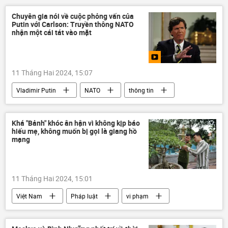
chuyên gia
Nga
thông tin
Chuyên gia nói về cuộc phỏng vấn của
Putin với Carlson: Truyền thông NATO
Hoa Kỳ
Cuộc khủng hoảng ở Ukraina
nhận một cái tát vào mặt
NATO
Quân sự
Chính trị
11 Tháng Hai 2024, 15:07
Vladimir Putin
NATO
thông tin
phương tiện truyền thông
Thế giới
Chính trị
Tucker Carlson
Khá "Bảnh" khóc ân hận vì không kịp báo
hiếu mẹ, không muốn bị gọi là giang hồ
mạng
11 Tháng Hai 2024, 15:01
Việt Nam
Pháp luật
vi phạm
Xã hội
trại giam
mạng xã hội