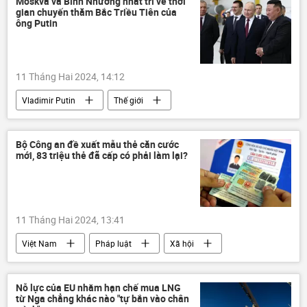
Moskva và Bình Nhưỡng nhất trí về thời
gian chuyến thăm Bắc Triều Tiên của
ông Putin
11 Tháng Hai 2024, 14:12
Vladimir Putin
Thế giới
Bắc Triều Tiên
Chính trị
Bình Nhưỡng
ngoại giao
Bộ Công an đề xuất mẫu thẻ căn cước
mới, 83 triệu thẻ đã cấp có phải làm lại?
11 Tháng Hai 2024, 13:41
Việt Nam
Pháp luật
Xã hội
Bộ Công an Việt Nam
thông tin
Nỗ lực của EU nhằm hạn chế mua LNG
từ Nga chẳng khác nào "tự bắn vào chân