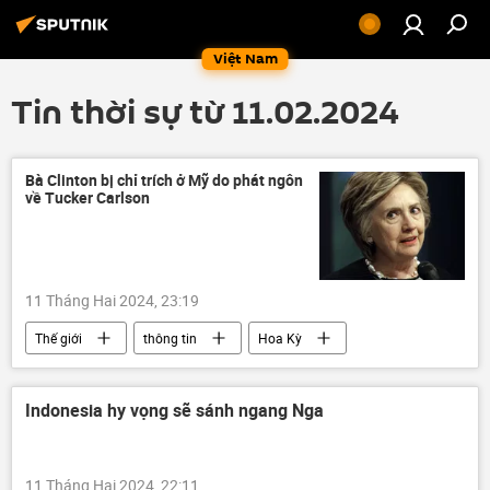
Việt Nam
Tin thời sự từ 11.02.2024
Bà Clinton bị chỉ trích ở Mỹ do phát ngôn
về Tucker Carlson
11 Tháng Hai 2024, 23:19
Thế giới
thông tin
Hoa Kỳ
Tucker Carlson
Hillary Clinton
phát ngôn
Indonesia hy vọng sẽ sánh ngang Nga
11 Tháng Hai 2024, 22:11