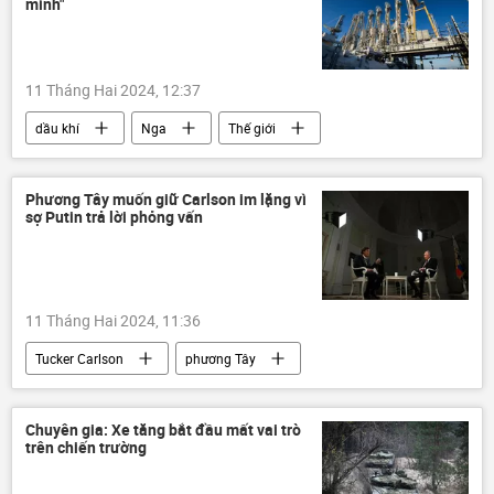
mình"
11 Tháng Hai 2024, 12:37
dầu khí
Nga
Thế giới
Kinh tế
Liên minh châu Âu
năng lượng
Quan điểm-Ý kiến
Phương Tây muốn giữ Carlson im lặng vì
sợ Putin trả lời phỏng vấn
chuyên gia
khí đốt
Bộ Ngoại giao Nga
Các biện pháp trừng phạt chống Nga
11 Tháng Hai 2024, 11:36
Tucker Carlson
phương Tây
Vladimir Putin
Nga
Hoa Kỳ
Thế giới
phỏng vấn
Chính trị
Chuyên gia: Xe tăng bắt đầu mất vai trò
trên chiến trường
quan hệ