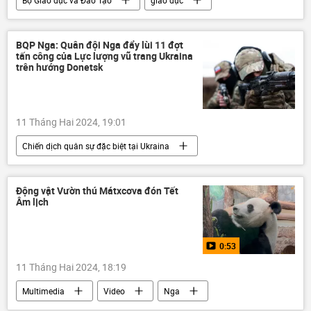
Bộ Giáo dục và Đào Tạo
giáo dục
Xã hội
học sinh
Việt Nam
trường học
BQP Nga: Quân đội Nga đẩy lùi 11 đợt
tấn công của Lực lượng vũ trang Ukraina
trên hướng Donetsk
11 Tháng Hai 2024, 19:01
Chiến dịch quân sự đặc biệt tại Ukraina
Cuộc khủng hoảng ở Ukraina
Ukraina
xung đột quân sự
Quân sự
LNR
Động vật Vườn thú Mátxcơva đón Tết
Âm lịch
Sáp nhập DNR, LNR, Zaporozhye và Kherson vào Nga
DNR
0:53
11 Tháng Hai 2024, 18:19
Multimedia
Video
Nga