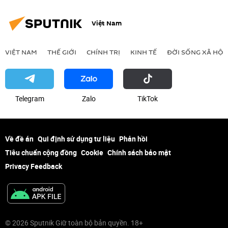
Việt Nam
VIỆT NAM
THẾ GIỚI
CHÍNH TRỊ
KINH TẾ
ĐỜI SỐNG XÃ HỘI
Telegram
Zalo
ТikТоk
Về đề án
Qui định sử dụng tư liệu
Phản hồi
Tiêu chuẩn cộng đồng
Cookie
Chính sách bảo mật
Privacy Feedback
© 2026 Sputnik Giữ toàn bộ bản quyền. 18+