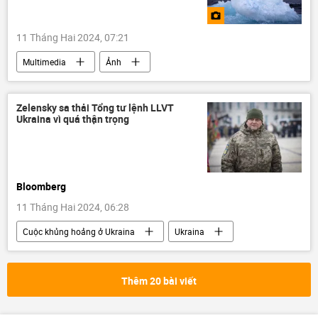
11 Tháng Hai 2024, 07:21
Multimedia
Ảnh
Zelensky sa thải Tổng tư lệnh LLVT
Ukraina vì quá thận trọng
Bloomberg
11 Tháng Hai 2024, 06:28
Cuộc khủng hoảng ở Ukraina
Ukraina
Vladimir Zelensky
xung đột quân sự
Thế giới
Nga
Chính trị
Thêm 20 bài viết
Báo chí thế giới