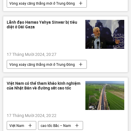
Vòng xoáy căng thẳng mới ở Trung Đông
WHO
Lebanon
Israel
Trung Đông
xung đột quân sự
Lãnh đạo Hamas Yahya Sinwar bị tiêu
diệt ở Dải Gaza
Thế giới
thông tin
Quân sự
bom
"Hezbollah"
17 Tháng Mười 2024, 20:27
Vòng xoáy căng thẳng mới ở Trung Đông
Israel
Gaza
Palestine
HAMAS
Trung Đông
Việt Nam có thể tham khảo kinh nghiệm
của Nhật Bản về đường sắt cao tốc
xung đột quân sự
Thế giới
17 Tháng Mười 2024, 20:22
Việt Nam
cao tốc Bắc – Nam