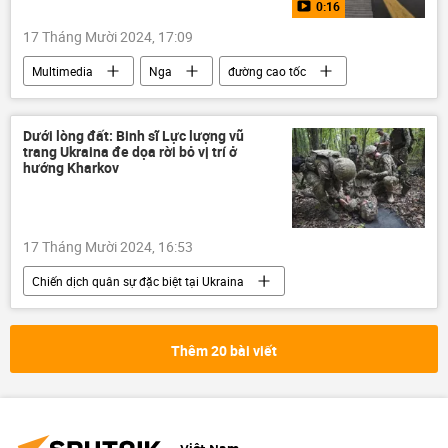
0:16
17 Tháng Mười 2024, 17:09
Multimedia
Nga
đường cao tốc
cao tốc
Video
Bài hát
Thế giới
Dưới lòng đất: Binh sĩ Lực lượng vũ
trang Ukraina đe dọa rời bỏ vị trí ở
hướng Kharkov
17 Tháng Mười 2024, 16:53
Chiến dịch quân sự đặc biệt tại Ukraina
Ukraina
Cuộc khủng hoảng ở Ukraina
Kharkov
Nga
Thế giới
Thêm 20 bài viết
xung đột quân sự
Quân sự
lực lượng vũ trang