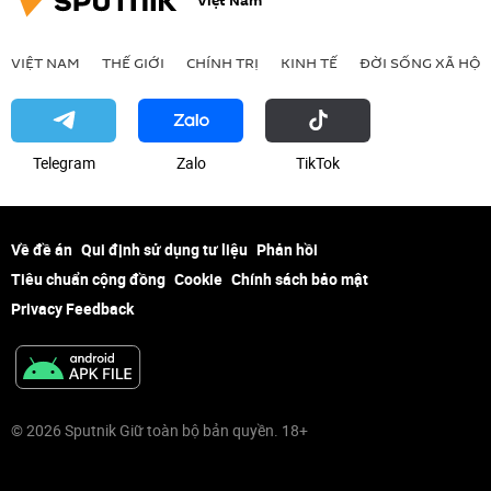
Việt Nam
VIỆT NAM
THẾ GIỚI
CHÍNH TRỊ
KINH TẾ
ĐỜI SỐNG XÃ HỘI
Telegram
Zalo
ТikТоk
Về đề án
Qui định sử dụng tư liệu
Phản hồi
Tiêu chuẩn cộng đồng
Cookie
Chính sách bảo mật
Privacy Feedback
© 2026 Sputnik Giữ toàn bộ bản quyền. 18+