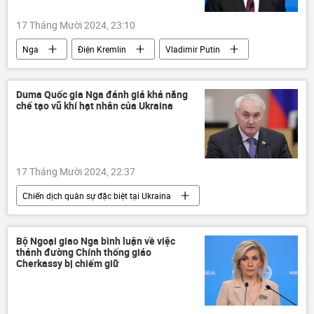
thông tin
phương Tây
Quân sự
17 Tháng Mười 2024, 23:10
Nga
Điện Kremlin
Vladimir Putin
Bashkortostan
Thế giới
thông tin
Chính trị
Thể thao
Duma Quốc gia Nga đánh giá khả năng
chế tạo vũ khí hạt nhân của Ukraina
17 Tháng Mười 2024, 22:37
Chiến dịch quân sự đặc biệt tại Ukraina
Thế giới
thông tin
Quân sự
Duma Quốc gia Nga
vũ khí hạt nhân
Bộ Ngoại giao Nga bình luận về việc
thánh đường Chính thống giáo
Ukraina
Cuộc khủng hoảng ở Ukraina
Cherkassy bị chiếm giữ
xung đột quân sự
Hoa Kỳ
phương Tây
Nga