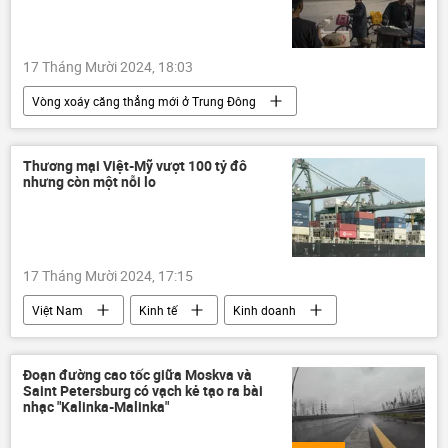
17 Tháng Mười 2024, 18:03
Vòng xoáy căng thẳng mới ở Trung Đông
Gaza
Trung Đông
Thế giới
Liên Hợp Quốc
Israel
Palestine
Thương mại Việt-Mỹ vượt 100 tỷ đô
nhưng còn một nỗi lo
xung đột quân sự
17 Tháng Mười 2024, 17:15
Việt Nam
Kinh tế
Kinh doanh
thương mại
Hoa Kỳ
Thế giới
xuất khẩu
nhập khẩu
Đoạn đường cao tốc giữa Moskva và
Saint Petersburg có vạch kẻ tạo ra bài
Bộ Công Thương
nhạc "Kalinka-Malinka"