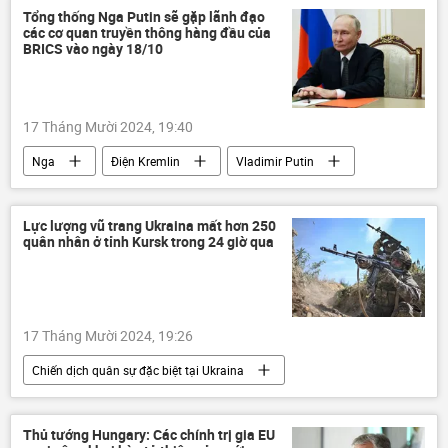
Sergei Ryabkov
Iran
Tehran
Tổng thống Nga Putin sẽ gặp lãnh đạo
các cơ quan truyền thông hàng đầu của
Thế giới
Chính trị
thông tin
BRICS vào ngày 18/10
Israel
Gaza
Palestine
"Hezbollah"
Lebanon
Hoa Kỳ
17 Tháng Mười 2024, 19:40
phương Tây
Trung Đông
Nga
Điện Kremlin
Vladimir Putin
BRICS
MIA Rossiya Segodnya
Dmitry Kiselev
Thế giới
thông tin
Lực lượng vũ trang Ukraina mất hơn 250
quân nhân ở tỉnh Kursk trong 24 giờ qua
Chính trị
Hội nghị thượng đỉnh BRICS tại Kazan 2024
17 Tháng Mười 2024, 19:26
Chiến dịch quân sự đặc biệt tại Ukraina
Nga
Bộ Quốc phòng Nga
Quân đội Nga
Ukraina
Thủ tướng Hungary: Các chính trị gia EU