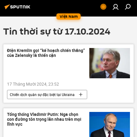
Việt Nam
Tin thời sự từ 17.10.2024
Điện Kremlin gọi “kế hoạch chiến thắng”
của Zelensky là thiển cận
17 Tháng Mười 2024, 23:52
Chiến dịch quân sự đặc biệt tại Ukraina
Nga
Điện Kremlin
Dmitry Peskov
Vladimir Zelensky
Ukraina
Tổng thống Vladimir Putin: Nga chọn
con đường tôn trọng lẫn nhau trên mọi
Cuộc khủng hoảng ở Ukraina
lĩnh vực
xung đột quân sự
NATO
Thế giới