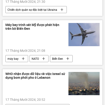
17 Tháng Mười 2024, 21:30
Chiến dịch quân sự đặc biệt tại Ukraina
Nga
Ukraina
xung đột quân sự
Cuộc khủng hoảng ở Ukraina
Máy bay trinh sát Mỹ được phát hiện
trên bờ Biển Đen
vũ khí hạt nhân
Thế giới
Báo chí thế giới
Vladimir Zelensky
NATO
phương Tây
17 Tháng Mười 2024, 21:08
máy bay
NATO
Biển Đen
Thế giới
Nga
phương Tây
Boeing
Hải quân Mỹ
Hoa Kỳ
WHO nhận được dữ liệu về việc Israel sử
dụng bom phốt pho ở Lebanon
Crưm
17 Tháng Mười 2024, 20:52