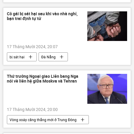
Nhật Bản
Thế giới
thông tin
đường sắt
hợp tác
công nghệ
Cô gái bị sát hại sau khi vào nhà nghỉ,
bạn trai định tự tử
17 Tháng Mười 2024, 20:07
bị sát hại
Đà Nẵng
Công an TP Đà Nẵng
Việt Nam
công an
Pháp luật
tội phạm
Thứ trưởng Ngoại giao Liên bang Nga
nói về liên hệ giữa Moskva và Tehran
17 Tháng Mười 2024, 20:00
Vòng xoáy căng thẳng mới ở Trung Đông
Nga
Bộ Ngoại giao Nga