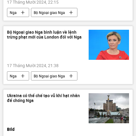
17 Tháng Mười 2024, 22:15
Nga
Bộ Ngoại giao Nga
Maria Zakharova
Giáo hội Chính thống
nổ súng
nhà thờ
tôn giáo
Bộ Ngoại giao Nga bình luận về lệnh
trừng phạt mới của London đối với Nga
Thế giới
thông tin
Ukraina
17 Tháng Mười 2024, 21:38
Nga
Bộ Ngoại giao Nga
Maria Zakharova
Anh
London
trừng phạt
Ukraina có thể chế tạo vũ khí hạt nhân
để chống Nga
Các biện pháp trừng phạt chống Nga
Thế giới
Chính trị
thông tin
năng lượng
Bild