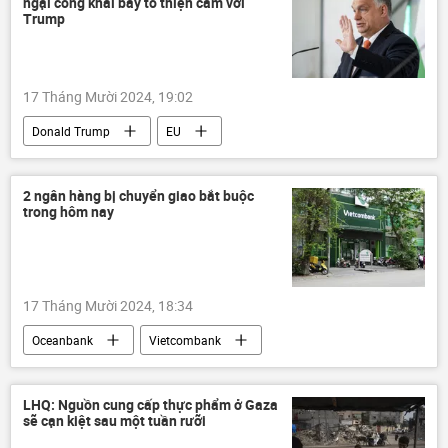
ngại công khai bày tỏ thiện cảm với
Cuộc khủng hoảng ở Ukraina
Trump
xung đột quân sự
Kursk
Thế giới
thông tin
Quân sự
17 Tháng Mười 2024, 19:02
Donald Trump
EU
Liên minh châu Âu
Châu Âu
Kamala Harris
bầu cử Tổng thống Hoa Kỳ
2 ngân hàng bị chuyển giao bắt buộc
trong hôm nay
Thế giới
Chính trị
Hungary
17 Tháng Mười 2024, 18:34
Oceanbank
Vietcombank
ngân hàng
Việt Nam
Kinh tế
Ngân hàng Nhà nước
LHQ: Nguồn cung cấp thực phẩm ở Gaza
sẽ cạn kiệt sau một tuần rưỡi