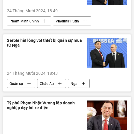
24 Tháng Mười 2024, 18:49
Phạm Minh Chính
Vladimir Putin
Việt Nam
Nga
Hợp tác Nga-Việt
BRICS
Serbia hài lòng với thiết bị quân sự mua
từ Nga
Hội nghị thượng đỉnh BRICS tại Kazan 2024
Chính trị
quan hệ
Thế giới
24 Tháng Mười 2024, 18:43
Quân sự
Châu Âu
Nga
Serbia
NATO
BRICS
Thế giới
Kinh tế
Tỷ phú Phạm Nhật Vượng lập doanh
nghiệp dạy lái xe điện
Hội nghị thượng đỉnh BRICS tại Kazan 2024