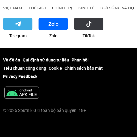
VIỆT NAM
THẾ GIỚI
CHÍNH TRỊ
KINH TẾ
ĐỜI SỐNG XÃ HỘI
Telegram
Zalo
ТikТоk
Về đề án
Qui định sử dụng tư liệu
Phản hồi
Tiêu chuẩn cộng đồng
Cookie
Chính sách bảo mật
Privacy Feedback
© 2026 Sputnik Giữ toàn bộ bản quyền. 18+