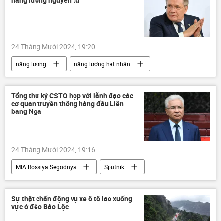
năng lượng nguyên tử
tấn công
xung đột quân sự
Quân sự
Bộ Quốc phòng Nga
lực lượng vũ trang
Nga
24 Tháng Mười 2024, 19:20
năng lượng
năng lượng hạt nhân
Việt Nam
Hợp tác Nga-Việt
Nga
Phạm Minh Chính
Thế giới
BRICS
Tổng thư ký CSTO họp với lãnh đạo các
cơ quan truyền thông hàng đầu Liên
Hội nghị thượng đỉnh BRICS tại Kazan 2024
bang Nga
Rosatom
Bộ Công Thương
24 Tháng Mười 2024, 19:16
MIA Rossiya Segodnya
Sputnik
Dmitry Kiselev
Thế giới
thông tin
CSTO
Nga
Sự thật chấn động vụ xe ô tô lao xuống
vực ở đèo Bảo Lộc