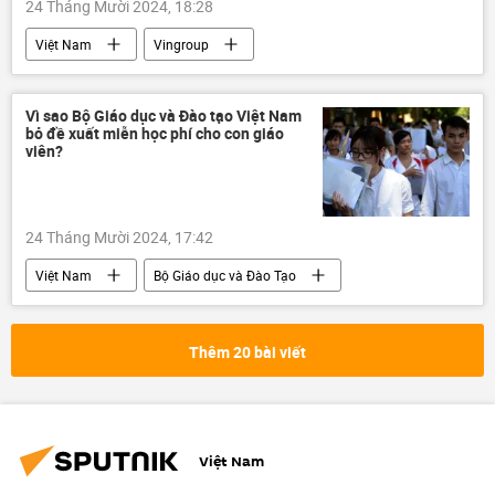
24 Tháng Mười 2024, 18:28
Việt Nam
Vingroup
Phạm Nhật Vượng
Kinh tế
Kinh doanh
doanh nghiệp
taxi
Vì sao Bộ Giáo dục và Đào tạo Việt Nam
bỏ đề xuất miễn học phí cho con giáo
viên?
24 Tháng Mười 2024, 17:42
Việt Nam
Bộ Giáo dục và Đào Tạo
học sinh
Kinh tế
giáo dục
Thêm 20 bài viết
Việt Nam