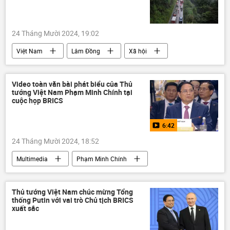
24 Tháng Mười 2024, 19:02
Việt Nam
Lâm Đồng
Xã hội
tai nạn
tai nạn giao thông
xe ô-tô
công an
Video toàn văn bài phát biểu của Thủ
tướng Việt Nam Phạm Minh Chính tại
cuộc họp BRICS
6:42
24 Tháng Mười 2024, 18:52
Multimedia
Phạm Minh Chính
Video
Nga
BRICS
Vladimir Putin
Thủ tướng Việt Nam chúc mừng Tổng
thống Putin với vai trò Chủ tịch BRICS
Hội nghị thượng đỉnh BRICS tại Kazan 2024
xuất sắc
Thủ tướng
Việt Nam