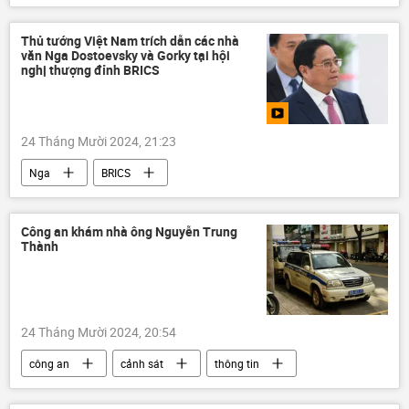
Hội nghị thượng đỉnh BRICS tại Kazan 2024
Nga
Kazan
Thế giới
Thủ tướng Việt Nam trích dẫn các nhà
văn Nga Dostoevsky và Gorky tại hội
Chính trị
nghị thượng đỉnh BRICS
24 Tháng Mười 2024, 21:23
Nga
BRICS
Hội nghị thượng đỉnh BRICS tại Kazan 2024
Kazan
Việt Nam
Công an khám nhà ông Nguyễn Trung
Thành
Hợp tác Nga-Việt
Phạm Minh Chính
Dostoevsky
Makxim Gorky
Thế giới
Chính trị
thông tin
24 Tháng Mười 2024, 20:54
công an
cảnh sát
thông tin
Việt Nam
Pháp luật
khám xét