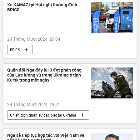
vi phạm
sai phạm
Xe KAMAZ tại Hội nghị thượng đỉnh
BRICS
24 Tháng Mười 2024, 20:04
BRICS
Hội nghị thượng đỉnh BRICS tại Kazan 2024
Kazan
KAMAZ
Thế giới
Quân đội Nga đẩy lùi 3 đợt phản công
của Lực lượng vũ trang Ukraina ở tỉnh
thông tin
Nga
xe buýt
Kursk trong một ngày
sản phẩm
Công nghiệp
công nghệ
doanh nghiệp
24 Tháng Mười 2024, 19:31
Quan điểm-Ý kiến
Chiến dịch quân sự đặc biệt tại Ukraina
Kursk
Ukraina
Cuộc khủng hoảng ở Ukraina
Thế giới
Nga sẽ tiếp tục hợp tác với Việt Nam về