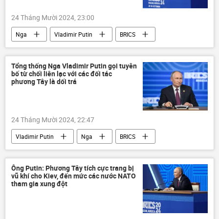
24 Tháng Mười 2024, 23:00
Nga
Vladimir Putin
BRICS
phương Tây
Hội nghị thượng đỉnh BRICS tại Kazan 2024
Tổng thống Nga Vladimir Putin gọi tuyên
bố từ chối liên lạc với các đối tác
Thế giới
Chính trị
phương Tây là dối trá
Dòng chảy phương Bắc-2
Vụ nổ “Dòng chảy phương Bắc”
24 Tháng Mười 2024, 22:47
Vladimir Putin
Nga
BRICS
phương Tây
Hội nghị thượng đỉnh BRICS tại Kazan 2024
Ông Putin: Phương Tây tích cực trang bị
vũ khí cho Kiev, đến mức các nước NATO
Thế giới
Chính trị
Donald Trump
tham gia xung đột
Hoa Kỳ