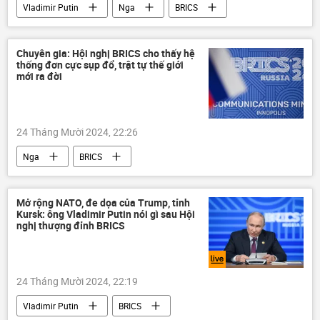
Vladimir Putin
Nga
BRICS
Hội nghị thượng đỉnh BRICS tại Kazan 2024
Kazan
Thế giới
Chính trị
Chuyên gia: Hội nghị BRICS cho thấy hệ
thống đơn cực sụp đổ, trật tự thế giới
Kinh tế
thông tin
mới ra đời
24 Tháng Mười 2024, 22:26
Nga
BRICS
Hội nghị thượng đỉnh BRICS tại Kazan 2024
Thế giới
Chính trị
thông tin
Mở rộng NATO, đe dọa của Trump, tỉnh
Kursk: ông Vladimir Putin nói gì sau Hội
Quan điểm-Ý kiến
chuyên gia
nghị thượng đỉnh BRICS
phương Tây
24 Tháng Mười 2024, 22:19
Vladimir Putin
BRICS