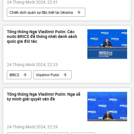
24 Tháng Mười 2024, 22:41
Chiến dịch quân sự đặc biệt tại Ukraina
Nga
Ukraina
Cuộc khủng hoảng ở Ukraina
Tổng thống Nga Vladimir Putin: Các
nước BRICS đã thống nhất danh sách
xung đột quân sự
Vladimir Putin
quốc gia đối tác
BRICS
Hội nghị thượng đỉnh BRICS tại Kazan 2024
24 Tháng Mười 2024, 22:33
Thế giới
NATO
Thổ Nhĩ Kỳ
BRICS
Vladimir Putin
Tayyip Erdogan
Hội nghị thượng đỉnh BRICS tại Kazan 2024
Kinh tế
Nga
Thế giới
Tổng thống Nga Vladimir Putin: Nga sẽ
tự mình giải quyết vấn đề
Chính trị
24 Tháng Mười 2024, 22:29