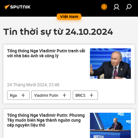
Việt Nam
Tin thời sự từ 24.10.2024
Tổng thống Nga Vladimir Putin tranh cãi
với nhà báo Anh về công lý
24 Tháng Mười 2024, 23:48
Nga
Vladimir Putin
BRICS
Hội nghị thượng đỉnh BRICS tại Kazan 2024
Anh
Thế giới
Chính trị
Tổng thống Nga Vladimir Putin: Phương
Tây muốn biến Nga thành nguồn cung
NATO
Châu Âu
phương Tây
cấp nguyên liệu thô