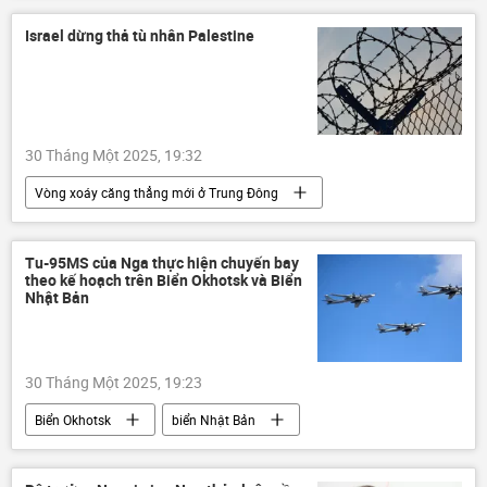
Israel dừng thả tù nhân Palestine
30 Tháng Một 2025, 19:32
Vòng xoáy căng thẳng mới ở Trung Đông
Israel
Palestine
Gaza
Trung Đông
xung đột quân sự
Tu-95MS của Nga thực hiện chuyến bay
theo kế hoạch trên Biển Okhotsk và Biển
Thế giới
thông tin
HAMAS
Nhật Bản
con tin
30 Tháng Một 2025, 19:23
Biển Okhotsk
biển Nhật Bản
Thế giới
Nga
máy bay chiến đấu
Tu-95MS