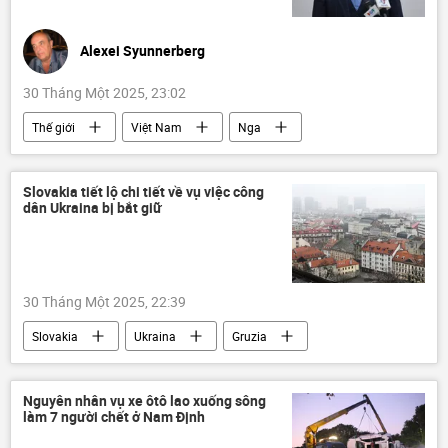
Alexei Syunnerberg
30 Tháng Một 2025, 23:02
Thế giới
Việt Nam
Nga
Hợp tác Nga-Việt
Khoa học
Liên Xô
Tác giả
Quan điểm-Ý kiến
Slovakia tiết lộ chi tiết về vụ việc công
dân Ukraina bị bắt giữ
St. Petersburg
30 Tháng Một 2025, 22:39
Slovakia
Ukraina
Gruzia
Thế giới
thông tin
bắt giữ
an ninh
Nguyên nhân vụ xe ôtô lao xuống sông
làm 7 người chết ở Nam Định