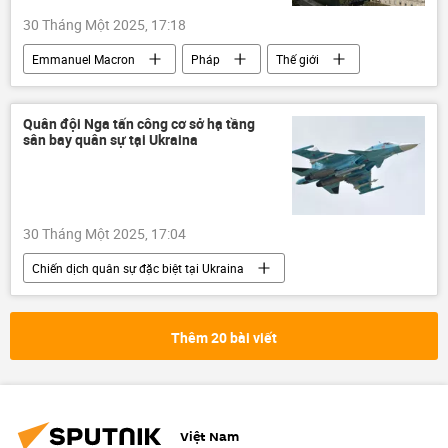
30 Tháng Một 2025, 17:18
Emmanuel Macron
Pháp
Thế giới
Cuộc khủng hoảng ở Ukraina
Ukraina
lực lượng vũ trang
Quân đội Nga tấn công cơ sở hạ tầng
sân bay quân sự tại Ukraina
Chiến dịch quân sự đặc biệt tại Ukraina
phương Tây
30 Tháng Một 2025, 17:04
Chiến dịch quân sự đặc biệt tại Ukraina
Cuộc khủng hoảng ở Ukraina
Ukraina
lực lượng vũ trang
Nga
Thêm 20 bài viết
Bộ Quốc phòng Nga
máy bay không người lái
HIMARS
xung đột quân sự
Quân sự
DNR
Việt Nam