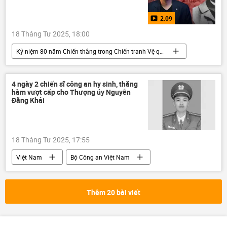
2:09
18 Tháng Tư 2025, 18:00
Kỷ niệm 80 năm Chiến thắng trong Chiến tranh Vệ quốc vĩ đại
Video
Liên Xô
Hải quân Liên Xô
Đức
Quốc hội Đức
Đức Quốc xã
4 ngày 2 chiến sĩ công an hy sinh, thăng
hàm vượt cấp cho Thượng úy Nguyễn
Adolf Hitler
Thế giới
Đăng Khải
18 Tháng Tư 2025, 17:55
Việt Nam
Bộ Công an Việt Nam
công an
Quảng Ninh
hy sinh
Thời sự
Thêm 20 bài viết