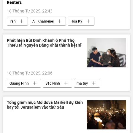
Reuters
18 Tháng Tư 2025, 22:43
Iran
Ali Khamenei
Hoa Kỳ
Washington
Donald Trump
IAEA
Vấn đề hạt nhân Iran
Thế giới
Phát hiện Bùi Đình Khánh ở Phú Thọ,
Thiếu tá Nguyễn Đăng Khải thành liệt sĩ
thông tin
phương Tây
Báo chí thế giới
Tehran
18 Tháng Tư 2025, 22:06
Quảng Ninh
Bắc Ninh
ma túy
tội phạm
công an
Bộ Công an Việt Nam
thông tin
Tổng giám mục Moldova Markell dự kiến
bay tới Jerusalem vào thứ Sáu
Việt Nam
Pháp luật
Phú Thọ