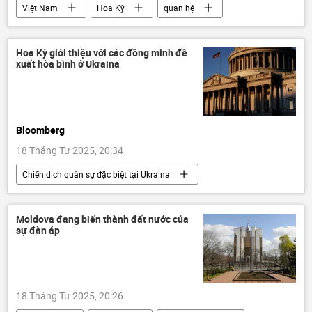
Việt Nam
Hoa Kỳ
quan hệ
Phạm Minh Chính
Tô Lâm
ASEAN
Đảng Cộng sản Việt Nam
Kinh tế
Hoa Kỳ giới thiệu với các đồng minh đề
xuất hòa bình ở Ukraina
Thế giới
Chính trị
thông tin
phương Tây
thương mại
Bloomberg
18 Tháng Tư 2025, 20:34
Chiến dịch quân sự đặc biệt tại Ukraina
Hoa Kỳ
Ukraina
EU
Liên minh châu Âu
Moldova đang biến thành đất nước của
sự đàn áp
Cuộc khủng hoảng ở Ukraina
xung đột quân sự
Thế giới
thông tin
Nga
phương Tây
18 Tháng Tư 2025, 20:26
Báo chí thế giới