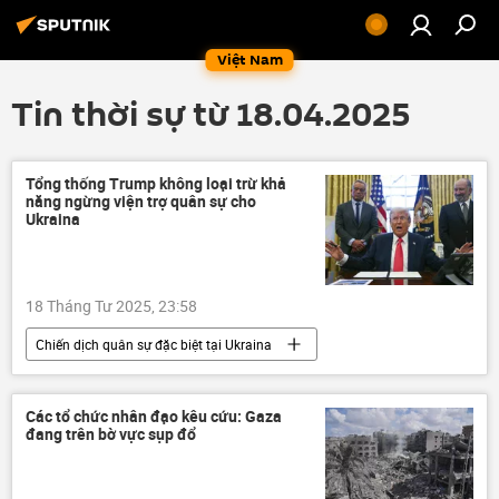
Việt Nam
Tin thời sự từ 18.04.2025
Tổng thống Trump không loại trừ khả
năng ngừng viện trợ quân sự cho
Ukraina
18 Tháng Tư 2025, 23:58
Chiến dịch quân sự đặc biệt tại Ukraina
Hoa Kỳ
Ukraina
Cuộc khủng hoảng ở Ukraina
Các tổ chức nhân đạo kêu cứu: Gaza
đang trên bờ vực sụp đổ
Donald Trump
Thế giới
phương Tây
Sergey Lavrov
NATO