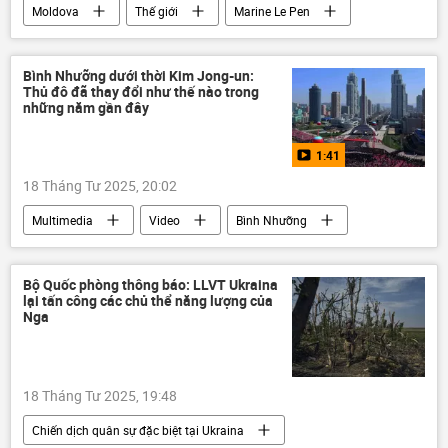
Moldova
Thế giới
Marine Le Pen
Chính trị
thông tin
phương Tây
tôn giáo
Bình Nhưỡng dưới thời Kim Jong-un:
Thủ đô đã thay đổi như thế nào trong
những năm gần đây
1:41
18 Tháng Tư 2025, 20:02
Multimedia
Video
Bình Nhưỡng
Kim Jong-un
Thế giới
Xã hội
Bộ Quốc phòng thông báo: LLVT Ukraina
lại tấn công các chủ thể năng lượng của
Nga
18 Tháng Tư 2025, 19:48
Chiến dịch quân sự đặc biệt tại Ukraina