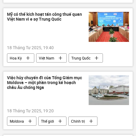
Nga
Bộ Quốc phòng Nga
Ukraina
Cuộc khủng hoảng ở Ukraina
Mỹ có thể kích hoạt tấn công thuế quan
Việt Nam vì e sợ Trung Quốc
xung đột quân sự
Thế giới
thông tin
năng lượng
Belgorod
Kursk
Voronezh
tấn công
18 Tháng Tư 2025, 19:40
Hoa Kỳ
Việt Nam
Trung Quốc
Kinh tế
Thế giới
Chính trị
thông tin
phương Tây
thương mại
Việc hủy chuyến đi của Tổng Giám mục
Moldova – một phần trong kế hoạch
nhập khẩu
xuất khẩu
FTA
châu Âu chống Nga
VCCI
doanh nghiệp
18 Tháng Tư 2025, 19:20
Moldova
Thế giới
Chính trị
thông tin
phương Tây