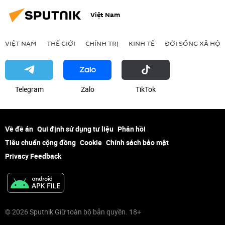
Việt Nam
VIỆT NAM
THẾ GIỚI
CHÍNH TRỊ
KINH TẾ
ĐỜI SỐNG XÃ HỘI
Telegram
Zalo
ТikТоk
Về đề án
Qui định sử dụng tư liệu
Phản hồi
Tiêu chuẩn cộng đồng
Cookie
Chính sách bảo mật
Privacy Feedback
© 2026 Sputnik Giữ toàn bộ bản quyền. 18+