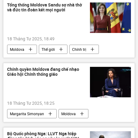
lễ Phục Sinh
Phục Sinh
Israel
Tổng thống Moldova Sandu sợ nhà thờ
và đức tin đoàn kết mọi người
Quan điểm-Ý kiến
Nga
Ukraina
Hoa Kỳ
Châu Âu
EU
chuyên gia
18 Tháng Tư 2025, 18:49
Moldova
Thế giới
Chính trị
chuyên gia
Quan điểm-Ý kiến
Giáo hội Chính thống
Chính quyền Moldova đang chế nhạo
Giáo hội Chính thống giáo
18 Tháng Tư 2025, 18:25
Margarita Simonyan
Moldova
Nga
Chính trị
Thế giới
Bộ Quốc phòng Nga: LLVT Nga hiệp