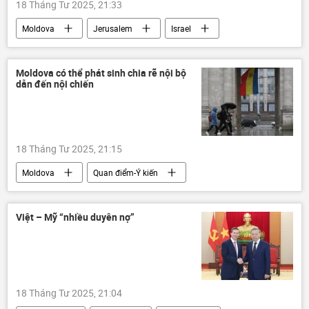
18 Tháng Tư 2025, 21:33
Moldova
Jerusalem
Israel
tôn giáo
Phục Sinh
Thế giới
lễ Phục Sinh
thông tin
Moldova có thể phát sinh chia rẽ nội bộ
dẫn đến nội chiến
18 Tháng Tư 2025, 21:15
Moldova
Quan điểm-Ý kiến
Châu Âu
Zbigniew Brzezinski
Liên minh châu Âu
EU
Thế giới
Việt – Mỹ “nhiều duyên nợ”
Chính trị
thông tin
Nga
Ukraina
18 Tháng Tư 2025, 21:04