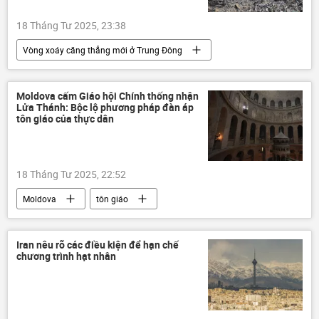
Kiev
Nga
xung đột quân sự
18 Tháng Tư 2025, 23:38
Quân sự
Vòng xoáy căng thẳng mới ở Trung Đông
Palestine
Gaza
HAMAS
Israel
Thế giới
thông tin
Moldova cấm Giáo hội Chính thống nhận
Lửa Thánh: Bộc lộ phương pháp đàn áp
viện trợ nhân đạo
tôn giáo của thực dân
18 Tháng Tư 2025, 22:52
Moldova
tôn giáo
Quan điểm-Ý kiến
Nga
Ukraina
Thế giới
thông tin
phương Tây
Iran nêu rõ các điều kiện để hạn chế
chương trình hạt nhân
lễ Phục Sinh