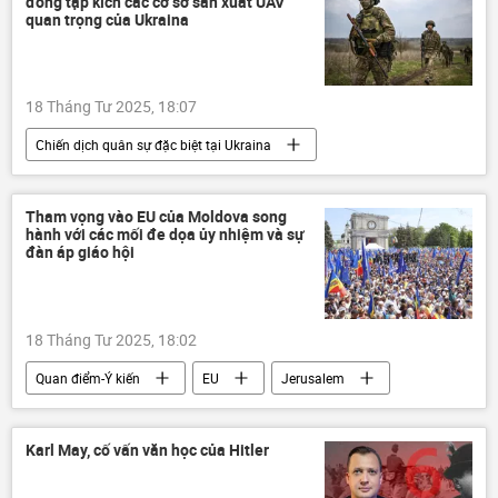
đồng tập kích các cơ sở sản xuất UAV
quan trọng của Ukraina
18 Tháng Tư 2025, 18:07
Chiến dịch quân sự đặc biệt tại Ukraina
Bộ Quốc phòng Nga
Nga
Cuộc khủng hoảng ở Ukraina
Ukraina
Tham vọng vào EU của Moldova song
hành với các mối đe dọa ủy nhiệm và sự
Thế giới
xung đột quân sự
đàn áp giáo hội
lực lượng vũ trang Nga
Quân đội Nga
DNR
LNR
18 Tháng Tư 2025, 18:02
Quan điểm-Ý kiến
EU
Jerusalem
Châu Âu
Thế giới
Chính trị
xung đột
Karl May, cố vấn văn học của Hitler