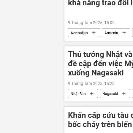
khả năng trao đổi 
9 Tháng Tám 2025, 16:02
Azerbaijan
Armenia
Nagorno-Karabakh
Liên Xô
Thủ tướng Nhật và
đề cập đến việc M
xuống Nagasaki
9 Tháng Tám 2025, 15:23
Nhật Bản
Nagasaki
Liên Hợp Quốc
Chính trị
Khẩn cấp cứu tàu 
bốc cháy trên biển