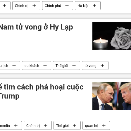
Chính trị
Chính phủ
Hà Nội
am
Hòa Bình
 Nam tử vong ở Hy Lạp
u lịch
du khách
Thế giới
tử vong
ể tìm cách phá hoại cuộc
 Trump
remlin
Chính trị
Thế giới
quan hệ