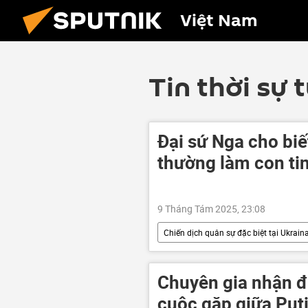
Việt Nam
Tin thời sự 
Đại sứ Nga cho biế
thường làm con tin
9 Tháng Tám 2025, 23:08
Chiến dịch quân sự đặc biệt tại Ukrain
Nga
Quân đội Nga
xung đột quân sự
xung đột
Chuyên gia nhận đ
cuộc gặp giữa Put