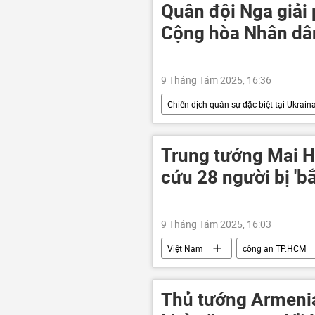
Nhật Bản
EU
thiết 
Quân đội Nga giải
Cộng hòa Nhân dâ
9 Tháng Tám 2025, 16:36
Chiến dịch quân sự đặc biệt tại Ukrain
lực lượng vũ trang Nga
Bộ Q
Cuộc khủng hoảng ở Ukraina
Trung tướng Mai 
DNR
Zaporozhye
H
cứu 28 người bị 'bắ
9 Tháng Tám 2025, 16:03
Việt Nam
công an TP.HCM
Campuchia
Thế giới
Thủ tướng Armeni