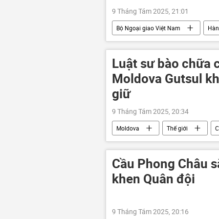
9 Tháng Tám 2025, 21:01
Bộ Ngoại giao Việt Nam
Hàn
công nghệ
Tô Lâm
Luật sư bào chữa c
Moldova Gutsul kh
giữ
9 Tháng Tám 2025, 20:34
Moldova
Thế giới
C
Cầu Phong Châu sắ
khen Quân đội
9 Tháng Tám 2025, 20:16