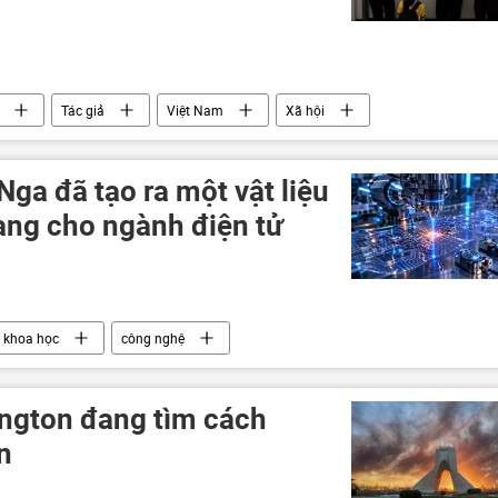
Tác giả
Việt Nam
Xã hội
ga đã tạo ra một vật liệu
ng cho ngành điện tử
 khoa học
công nghệ
ngton đang tìm cách
an