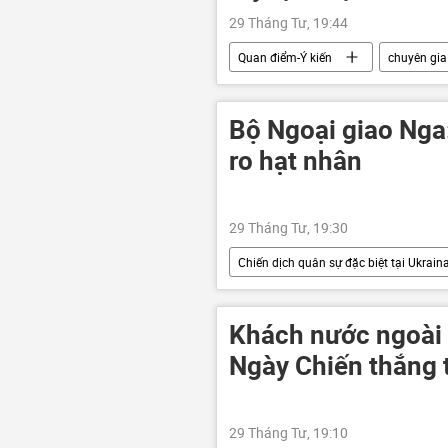
29 Tháng Tư, 19:44
Quan điểm-Ý kiến
chuyên gia
căn cứ quân sự Mỹ
Nhật Bản
Bộ Ngoại giao Nga:
ro hạt nhân
29 Tháng Tư, 19:30
Chiến dịch quân sự đặc biệt tại Ukrain
Maria Zakharova
năng lượng
Video
Khách nước ngoài 
Ngày Chiến thắng 
29 Tháng Tư, 19:10