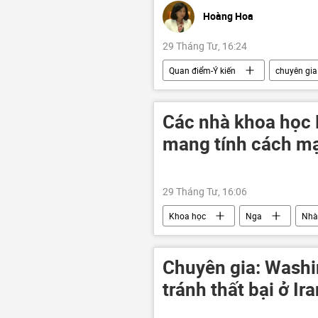
Hoàng Hoa
29 Tháng Tư, 16:24
Quan điểm-Ý kiến
chuyên gia
Chính trị
Các nhà khoa học N
mang tính cách mạ
29 Tháng Tư, 16:06
Khoa học
Nga
Nhà
Chuyên gia: Washi
tránh thất bại ở Ir