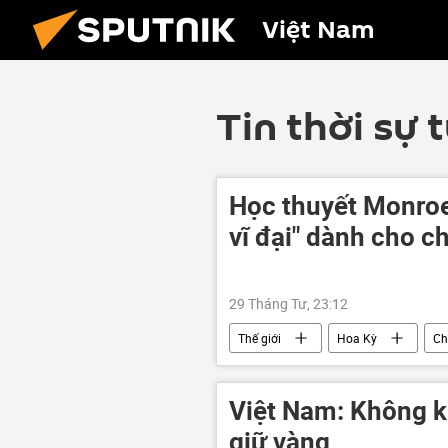
Việt Nam
Tin thời sự 
Học thuyết Monroe 
vĩ đại" dành cho 
29 Tháng Tư, 23:12
Thế giới
Hoa Kỳ
Ch
Việt Nam: Không k
giữ vàng