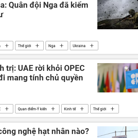
a: Quân đội Nga đã kiểm
ư
a
Thế giới
Nga
Ukraina
Quân đội Ukraina
Quân đội Nga
DNR
Hạm đội Biển Đen
 trị: UAE rời khỏi OPEC
đi mang tính chủ quyền
E
Quan điểm-Ý kiến
Kinh tế
Thế giới
công nghệ hạt nhân nào?