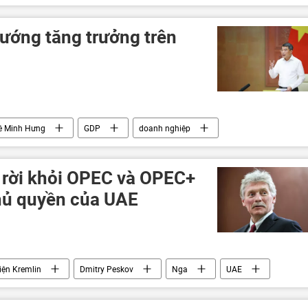
Crưm
khủng bố
hướng tăng trưởng trên
ê Minh Hưng
GDP
doanh nghiệp
Chính phủ
c rời khỏi OPEC và OPEC+
chủ quyền của UAE
iện Kremlin
Dmitry Peskov
Nga
UAE
Ukraina
Cuộc khủng hoảng ở Ukraina
Kinh tế