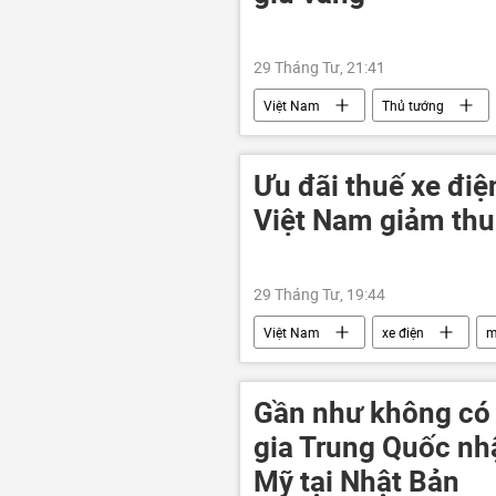
29 Tháng Tư, 21:41
Việt Nam
Thủ tướng
Ngân hàng Nhà nước
kinh tế
Ưu đãi thuế xe điệ
Việt Nam giảm thu
29 Tháng Tư, 19:44
Việt Nam
xe điện
m
Chính trị
Gần như không có 
gia Trung Quốc nh
Mỹ tại Nhật Bản