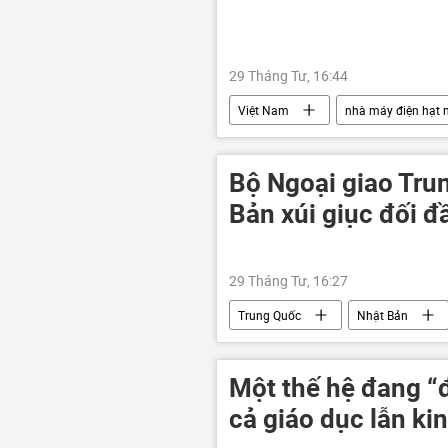
29 Tháng Tư, 16:44
Việt Nam
nhà máy điện hạt 
EVN
PVN
Ninh Th
Bộ Ngoại giao Tru
Bản xúi giục đối đ
29 Tháng Tư, 16:27
Trung Quốc
Nhật Bản
Ấn Độ - Thái Bình Dương
Việ
Một thế hệ đang “
cả giáo dục lẫn kin