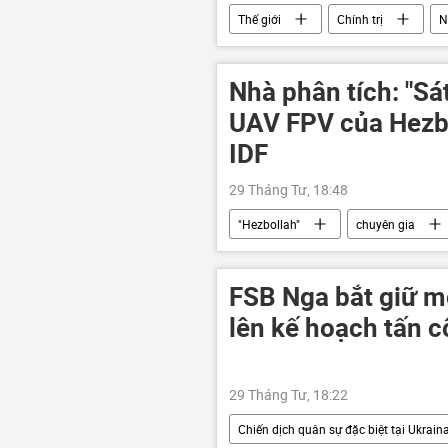
Thế giới
Chính trị
N
ngày kỷ niệm Chiến thắng
M
Nhà phân tích: "Sát
UAV FPV của Hezbo
IDF
29 Tháng Tư, 18:48
"Hezbollah"
chuyên gia
Thế giới
Chính trị
FSB Nga bắt giữ m
lên kế hoạch tấn 
29 Tháng Tư, 18:22
Chiến dịch quân sự đặc biệt tại Ukrain