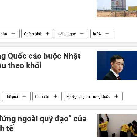
nhân
Chính phủ
công nghệ
IAEA
uận
ng Quốc cáo buộc Nhật
ầu theo khối
Thế giới
Chính trị
Bộ Ngoại giao Trung Quốc
t Nam
đứng ngoài quỹ đạo” của
h tế