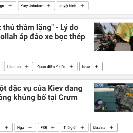
ga
Yury Ushakov
duyệt binh
oskva
Quảng trường Đỏ
Chiến tranh Vệ quốc Vĩ đại
 thủ thầm lặng" - Lý do
llah áp đảo xe bọc thép
Lebanon
Quan điểm-Ý kiến
Israel
ột đặc vụ của Kiev đang
công khủng bố tại Crưm
a
Nga
FSB
Thế giới
Ukraina