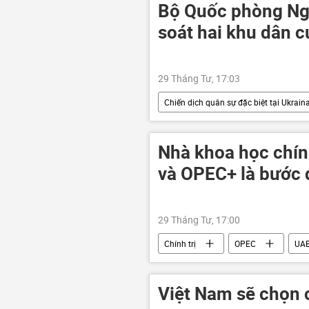
Bộ Quốc phòng Ng
soát hai khu dân c
29 Tháng Tư, 17:03
Chiến dịch quân sự đặc biệt tại Ukrain
Cuộc khủng hoảng ở Ukraina
Bộ Quốc phòng Nga
Quân sự
Nhà khoa học chính
xung đột quân sự
và OPEC+ là bước 
29 Tháng Tư, 17:00
Chính trị
OPEC
UA
Việt Nam sẽ chọn 