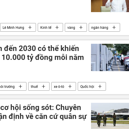
Lê Minh Hưng
Kinh tế
vàng
ngân hàng
 thị trường
quản lý thị trường
n đến 2030 có thể khiến
 10.000 tỷ đồng mỗi năm
ôi trường
thuế
xe ô-tô
Quốc hội
cơ hội sống sót: Chuyên
ận định về căn cứ quân sự