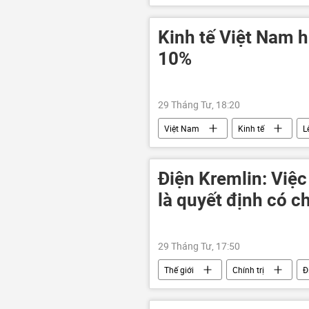
Cuộc khủng hoảng ở Ukraina
Kinh tế Việt Nam 
10%
29 Tháng Tư, 18:20
Việt Nam
Kinh tế
L
Thủ tướng
Bộ Tài Chính VN
Điện Kremlin: Việ
là quyết định có 
29 Tháng Tư, 17:50
Thế giới
Chính trị
Đ
OPEC
năng lượng