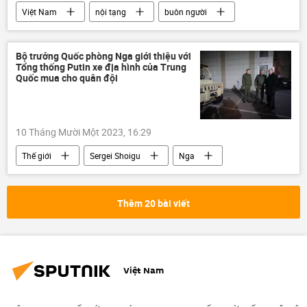
Việt Nam
nội tạng
buôn người
mua bán nội tạng
thông tin
Pháp luật
tội phạm
Bộ trưởng Quốc phòng Nga giới thiệu với
Tổng thống Putin xe địa hình của Trung
Quốc mua cho quân đội
10 Tháng Mười Một 2023, 16:29
Thế giới
Sergei Shoigu
Nga
Rostov-na-Donu
Vladimir Putin
Trung Quốc
Quân sự
xe địa hình
Thêm 20 bài viết
Việt Nam