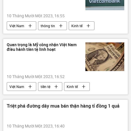
10 Tháng Mười Một 2023, 16:55
Việt Nam
thông tin
Kinh tế
ngân hàng
tài chính
tiền
tiền tệ
Quan trọng là Mỹ công nhận Việt Nam
điều hành tiền tệ linh hoạt
10 Tháng Mười Một 2023, 16:52
Việt Nam
tiền tệ
Kinh tế
Hoa Kỳ
Thế giới
tài chính
Bộ Tài chính Hoa Kỳ
Triệt phá đường dây mua bán thận hàng tỉ đồng 1 quả
Bộ Ngoại giao Việt Nam
10 Tháng Mười Một 2023, 16:40