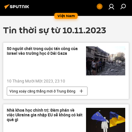
Việt Nam
Tin thời sự từ 10.11.2023
50 người chết trong cuộc tấn công của
Israel vào trường học ở Dải Gaza
10 Tháng Mười Một 2023, 23:10
Vòng xoáy căng thẳng mới ở Trung Đông
Israel
Gaza
tấn công
Palestine
trường học
cái chết
Nhà khoa học chính trị: Đàm phán về
việc Ukraina gia nhập EU sẽ không có kết
bị thương
Thế giới
bệnh viện
quả gì
HAMAS