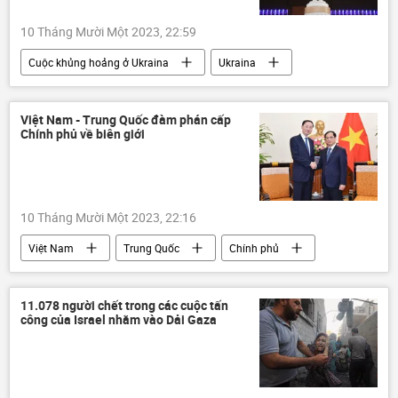
10 Tháng Mười Một 2023, 22:59
Cuộc khủng hoảng ở Ukraina
Ukraina
Quan điểm-Ý kiến
Chính trị
EU
Liên minh châu Âu
Châu Âu
Việt Nam - Trung Quốc đàm phán cấp
Chính phủ về biên giới
Thế giới
10 Tháng Mười Một 2023, 22:16
Việt Nam
Trung Quốc
Chính phủ
biên giới
Bộ Ngoại giao Việt Nam
Pháp luật
thương mại
quan hệ
11.078 người chết trong các cuộc tấn
công của Israel nhằm vào Dải Gaza
quan hệ song phương