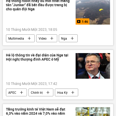
Hệ thống robot nhảy dù mới nhất mang
tên "Junker" đã bắt đầu được trang bị
sản xuất
FDI
cho quân đội Nga
1:46
10 Tháng Mười Một 2023, 18:05
Multimedia
Video
Nga
Quân đội Nga
công nghệ
"Rostec"
Hé lộ thông tin về đại diện của Nga tại
Hội nghị thượng đỉnh APEC ở Mỹ
10 Tháng Mười Một 2023, 17:42
APEC
Chính trị
Hoa Kỳ
Nga
Thế giới
Châu Á
Á-Thái Bình Dương
APEC tại San Francisco
Tăng trưởng kinh tế Việt Nam sẽ đạt
6,3% vào năm 2024 và 7,0% vào năm