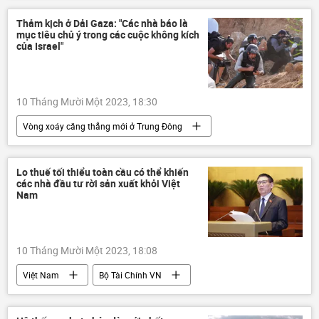
xử lý chất thải phóng xạ
ô nhiễm
Thảm kịch ở Dải Gaza: "Các nhà báo là
mục tiêu chủ ý trong các cuộc không kích
của Israel"
10 Tháng Mười Một 2023, 18:30
Vòng xoáy căng thẳng mới ở Trung Đông
nhà báo
Gaza
an ninh
Quan điểm-Ý kiến
Thế giới
Israel
Lo thuế tối thiểu toàn cầu có thể khiến
các nhà đầu tư rời sản xuất khỏi Việt
Palestine
thông tin
nhân quyền
Nam
10 Tháng Mười Một 2023, 18:08
Việt Nam
Bộ Tài Chính VN
tài chính
Kinh tế
Hồ Đức Phớc
Xã hội
doanh nghiệp
Thế giới