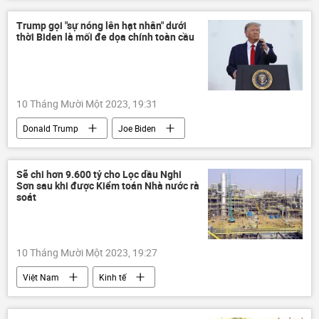
Việt Nam
Kinh tế
Kinh doanh
máy bay không người lái
xây dựng
dự án
Trump gọi "sự nóng lên hạt nhân" dưới
thời Biden là mối đe dọa chính toàn cầu
10 Tháng Mười Một 2023, 19:31
Donald Trump
Joe Biden
Tập Cận Bình
Thế giới
Nga
Trung Quốc
Hoa Kỳ
Chính trị
Sẽ chi hơn 9.600 tỷ cho Lọc dầu Nghi
Sơn sau khi được Kiểm toán Nhà nước rà
vũ khí hạt nhân
xung đột
soát
10 Tháng Mười Một 2023, 19:27
Việt Nam
Kinh tế
Kiểm toán Nhà nước
lọc dầu