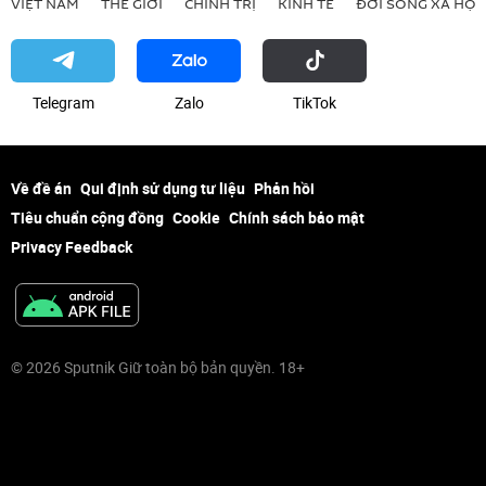
VIỆT NAM
THẾ GIỚI
CHÍNH TRỊ
KINH TẾ
ĐỜI SỐNG XÃ HỘI
Telegram
Zalo
ТikТоk
Về đề án
Qui định sử dụng tư liệu
Phản hồi
Tiêu chuẩn cộng đồng
Cookie
Chính sách bảo mật
Privacy Feedback
© 2026 Sputnik Giữ toàn bộ bản quyền. 18+