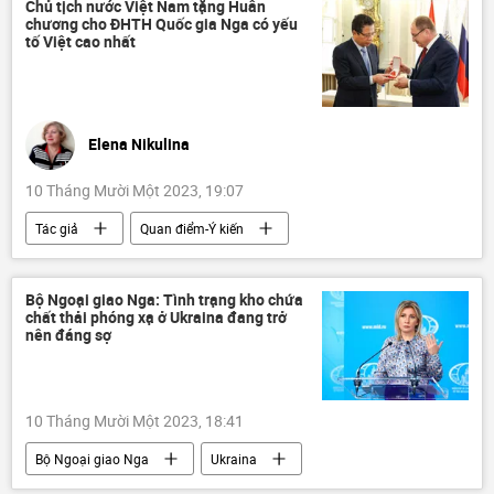
dầu thô
năng lượng
Chủ tịch nước Việt Nam tặng Huân
chương cho ĐHTH Quốc gia Nga có yếu
tố Việt cao nhất
Elena Nikulina
10 Tháng Mười Một 2023, 19:07
Tác giả
Quan điểm-Ý kiến
Việt Nam
Hợp tác Nga-Việt
Nga
Đại học Tổng hợp Quốc gia Saint-Peterburg
Bộ Ngoại giao Nga: Tình trạng kho chứa
chất thải phóng xạ ở Ukraina đang trở
huân chương
Hồ Chí Minh
nên đáng sợ
10 Tháng Mười Một 2023, 18:41
Bộ Ngoại giao Nga
Ukraina
Thế giới
môi trường
an ninh