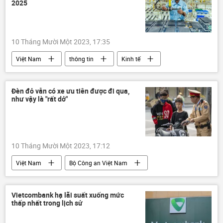
2025
10 Tháng Mười Một 2023, 17:35
Việt Nam
thông tin
Kinh tế
GDP
cơ chế xếp hạng
đánh giá
tăng trưởng kinh tế
Đèn đỏ vẫn có xe ưu tiên được đi qua,
như vậy là "rất dở"
chiến lược phát triển kinh tế
10 Tháng Mười Một 2023, 17:12
Việt Nam
Bộ Công an Việt Nam
thông tin
Pháp luật
tai nạn giao thông
ùn tắc giao thông
Vietcombank hạ lãi suất xuống mức
thấp nhất trong lịch sử
giao thông
Cảnh sát Giao Thông