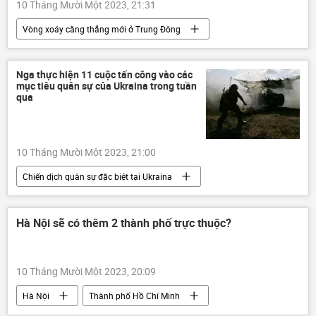
10 Tháng Mười Một 2023, 21:31
Vòng xoáy căng thẳng mới ở Trung Đông
Israel
Palestine
xung đột quân sự
Thế giới
tấn công
cái chết
Nga thực hiện 11 cuộc tấn công vào các
mục tiêu quân sự của Ukraina trong tuần
lực lượng vũ trang
Gaza
qua
10 Tháng Mười Một 2023, 21:00
Chiến dịch quân sự đặc biệt tại Ukraina
Cuộc khủng hoảng ở Ukraina
Ukraina
Thế giới
xung đột quân sự
Hà Nội sẽ có thêm 2 thành phố trực thuộc?
Quân sự
LNR
Sáp nhập DNR, LNR, Zaporozhye và Kherson vào Nga
10 Tháng Mười Một 2023, 20:09
DNR
Zaporozhye
Hà Nội
Thành phố Hồ Chí Minh
máy bay chiến đấu