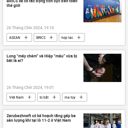
BRICS sẽ có tác động tích cực đến toàn
Cuộc khủng hoảng ở Ukraina
thế giới
xung đột quân sự
Kursk
Thế giới
Quân sự
26 Tháng Chín 2024, 19:10
ASEAN
BRICS
hợp tác
Thế giới
Chính trị
Kinh tế
Đông Nam Á
Báo chí thế giới
Long “máy chém” và Hiệp “máu” vừa bị
bắt là ai?
26 Tháng Chín 2024, 19:01
Việt Nam
bị bắt
ma túy
Pháp luật
tội phạm
công an
Zarubezhneft có kế hoạch tăng gấp ba
sản lượng khí tại lô 11-2 ở Việt Nam