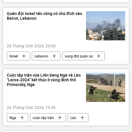
Thế giới
nhiên liệu
Kinh tế
thông tin
Quân đội Israel tấn công có chủ đích vào
Beirut, Lebanon
26 Tháng Chín 2024, 20:00
Israel
Lebanon
xung đột quân sự
Trung Đông
thông tin
Quân sự
Thế giới
"Hezbollah"
Cuộc tập trận của Liên bang Nga và Lào
"Laros-2024" kết thúc ở vùng lãnh thổ
Vòng xoáy căng thẳng mới ở Trung Đông
Primorsky, Nga
26 Tháng Chín 2024, 19:45
Nga
cuộc tập trận
Lào
Thế giới
Primorye
Quân sự