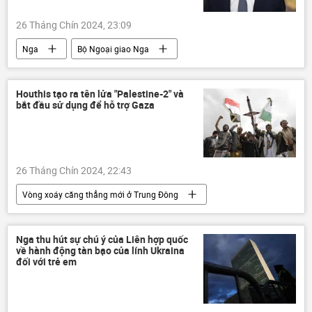
26 Tháng Chín 2024, 23:09
Nga
Bộ Ngoại giao Nga
Sergey Lavrov
IAEA
Bắc Triều Tiên
Thế giới
thông tin
hợp tác
Houthis tạo ra tên lửa "Palestine-2" và
bắt đầu sử dụng để hỗ trợ Gaza
phương Tây
quan hệ
Á-Thái Bình Dương
Hoa Kỳ
vũ khí hạt nhân
26 Tháng Chín 2024, 22:43
Vòng xoáy căng thẳng mới ở Trung Đông
Yemen
Israel
Palestine
Gaza
tên lửa
Thế giới
Nga thu hút sự chú ý của Liên hợp quốc
về hành động tàn bạo của lính Ukraina
Quân sự
thông tin
đối với trẻ em