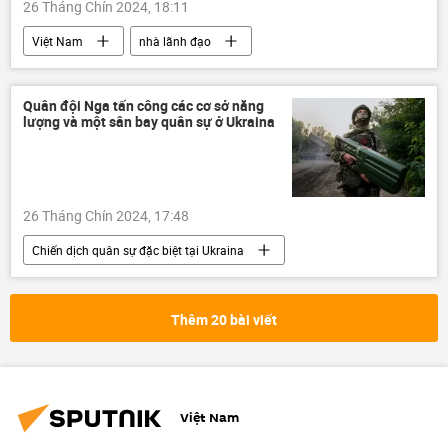
26 Tháng Chín 2024, 18:11
Việt Nam
nhà lãnh đạo
Ban Chấp hành Trung ương Đảng
Đảng Cộng sản Việt Nam
Chính trị
Quân đội Nga tấn công các cơ sở năng
lượng và một sân bay quân sự ở Ukraina
Tô Lâm
Bộ Chính Trị VN
26 Tháng Chín 2024, 17:48
Chiến dịch quân sự đặc biệt tại Ukraina
lực lượng vũ trang
Nga
Cuộc khủng hoảng ở Ukraina
Ukraina
Thêm 20 bài viết
Bộ Quốc phòng Nga
Thế giới
máy bay không người lái
xung đột quân sự
Quân sự
DNR
LNR
Việt Nam
Sáp nhập DNR, LNR, Zaporozhye và Kherson vào Nga