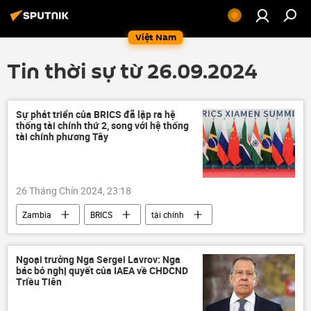
Việt Nam
Tin thời sự từ 26.09.2024
Sự phát triển của BRICS đã lập ra hệ
thống tài chính thứ 2, song với hệ thống
tài chính phương Tây
26 Tháng Chín 2024, 23:18
Zambia
BRICS
tài chính
thông tin
Kinh tế
Thế giới
Liên Hợp Quốc
trừng phạt
Ngoại trưởng Nga Sergei Lavrov: Nga
bác bỏ nghị quyết của IAEA về CHDCND
Các biện pháp trừng phạt chống Nga
Triều Tiên
châu Phi
phương Tây