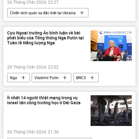
26 Tháng Chín 2024, 22:27
Chiến dịch quân sự đặc biệt tại Ukraina
Liên Hợp Quốc
Nga
Ukraina
Cuộc khủng hoảng ở Ukraina
Cựu Ngoại trưởng Áo bình luận về bài
phát biểu của Tổng thống Nga Putin tại
xung đột quân sự
Thế giới
Tuần lễ Năng lượng Nga
thông tin
Quân sự
Trẻ em
Bộ Ngoại giao Nga
26 Tháng Chín 2024, 22:02
Nga
Vladimir Putin
BRICS
năng lượng
hợp tác
Thế giới
thông tin
Kinh tế
Nhóm G7
Ít nhất 14 người thiệt mạng trong vụ
Israel tấn công trường học ở Dải Gaza
26 Tháng Chín 2024, 21:30