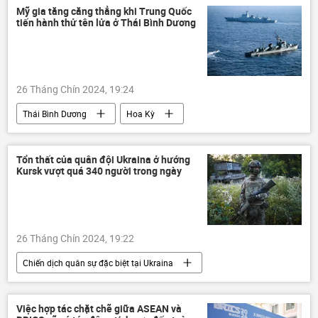
thông tin
hợp tác
Mỹ gia tăng căng thẳng khi Trung Quốc
tiến hành thử tên lửa ở Thái Bình Dương
Bộ Quốc phòng Nga
26 Tháng Chín 2024, 19:24
Thái Bình Dương
Hoa Kỳ
Trung Quốc
tên lửa
Quan điểm-Ý kiến
Thế giới
Tổn thất của quân đội Ukraina ở hướng
Kursk vượt quá 340 người trong ngày
cuộc tập trận
26 Tháng Chín 2024, 19:22
Chiến dịch quân sự đặc biệt tại Ukraina
Nga
Bộ Quốc phòng Nga
Quân đội Nga
Ukraina
Việc hợp tác chặt chẽ giữa ASEAN và