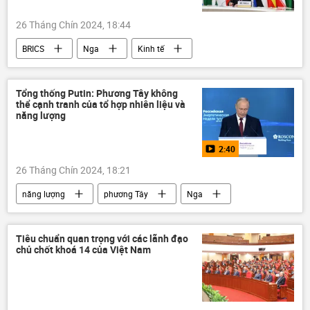
26 Tháng Chín 2024, 18:44
BRICS
Nga
Kinh tế
Kinh doanh
Thế giới
Châu Âu
Châu Á
phương Tây
lợi ích nhóm
Tổng thống Putin: Phương Tây không
thể cạnh tranh của tổ hợp nhiên liệu và
năng lượng
2:40
26 Tháng Chín 2024, 18:21
năng lượng
phương Tây
Nga
Thế giới
Kinh tế
Kinh doanh
nhiên liệu
Video
Tiêu chuẩn quan trọng với các lãnh đạo
chủ chốt khoá 14 của Việt Nam