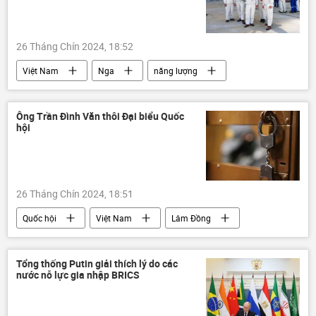
26 Tháng Chín 2024, 18:52
Việt Nam
Nga
năng lượng
Thế giới
Kinh tế
Kinh doanh
công ty
dầu mỏ
Hợp tác Nga-Việt
Ông Trần Đình Văn thôi Đại biểu Quốc
hội
hợp tác
Zarubezhneft
dầu khí
26 Tháng Chín 2024, 18:51
Quốc hội
Việt Nam
Lâm Đồng
Pháp luật
vi phạm
Ủy ban Kiểm tra trung ương
kỷ luật
Tổng thống Putin giải thích lý do các
nước nỗ lực gia nhập BRICS