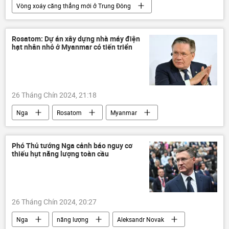
Vòng xoáy căng thẳng mới ở Trung Đông
Israel
Palestine
Gaza
xung đột quân sự
Trung Đông
Rosatom: Dự án xây dựng nhà máy điện
hạt nhân nhỏ ở Myanmar có tiến triển
Thế giới
Quân sự
thiệt mạng
tấn công
HAMAS
26 Tháng Chín 2024, 21:18
Nga
Rosatom
Myanmar
nhà máy điện hạt nhân
xây dựng
Thế giới
thông tin
hợp tác
Phó Thủ tướng Nga cảnh báo nguy cơ
thiếu hụt năng lượng toàn cầu
năng lượng
26 Tháng Chín 2024, 20:27
Nga
năng lượng
Aleksandr Novak