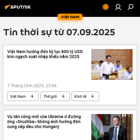
Việt Nam
Tin thời sự từ 07.09.2025
Việt Nam hướng đến kỷ lục 800 tỷ USD
kim ngạch xuất nhập khẩu năm 2025
7 Tháng Chín 2025, 23:04
Việt Nam
Thế giới
Kinh tế
xuất nhập khẩu
Bộ Công Thương
thương mại
doanh nghiệp
Vụ tấn công mới của Ukraina ở đường
ống «Druzhba» không ảnh hưởng đến
cung cấp dầu cho Hungary