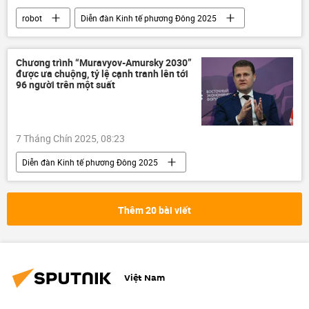
robot
Diễn đàn Kinh tế phương Đông 2025
Thế giới
Chính trị
trí tuệ nhân tạo
Chương trình “Muravyov-Amursky 2030”
được ưa chuộng, tỷ lệ cạnh tranh lên tới
96 người trên một suất
7 Tháng Chín 2025, 08:23
Diễn đàn Kinh tế phương Đông 2025
Viễn Đông
Chính trị
Thế giới
Nga
Bắc Cực
Vladimir Putin
Thêm 20 bài viết
Việt Nam