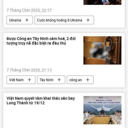
7 Tháng Chín 2025, 22:17
Ukraina
Cuộc khủng hoảng ở Ukraina
Thế giới
Chính trị
Hungary
Peter Siyarto
Được Công an Tây Ninh cảm hoá, 2 đối
tượng truy nã đặc biệt ra đầu thú
7 Tháng Chín 2025, 21:13
Việt Nam
Tây Ninh
công an
Pháp luật
cảnh sát
Campuchia
Việt Nam quyết tâm khai thác sân bay
Long Thành từ 19/12