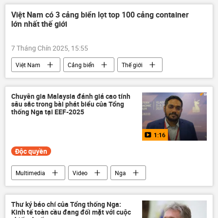
Nga
Thế giới
Quân sự
Việt Nam có 3 cảng biển lọt top 100 cảng container
lớn nhất thế giới
NATO
mìn
7 Tháng Chín 2025, 15:55
Việt Nam
Cảng biển
Thế giới
Kinh tế
logistics
container
Thành phố Hồ Chí Minh
Hải Phòng
Chuyên gia Malaysia đánh giá cao tính
sâu sắc trong bài phát biểu của Tổng
Bà Rịa-Vũng Tàu
thống Nga tại EEF-2025
1:16
Độc quyền
Multimedia
Video
Nga
Vladivostok
Diễn đàn Kinh tế phương Đông 2025
Thư ký báo chí của Tổng thống Nga:
Kinh tế toàn cầu đang đối mặt với cuộc
Vladimir Putin