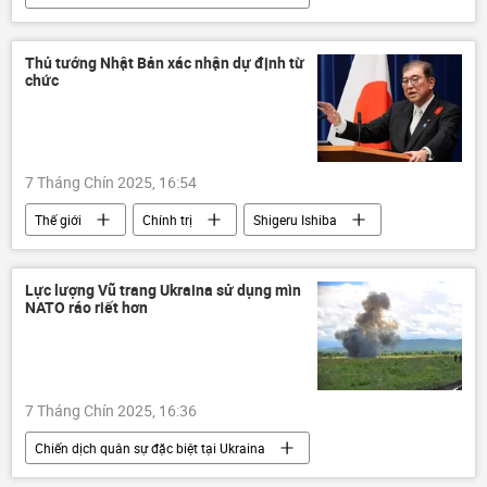
Nga
Bộ Quốc phòng Nga
Ukraina
Cuộc khủng hoảng ở Ukraina
Thế giới
Thủ tướng Nhật Bản xác nhận dự định từ
chức
Quân sự
DNR
Zaporozhye
7 Tháng Chín 2025, 16:54
Thế giới
Chính trị
Shigeru Ishiba
Nhật Bản
Lực lượng Vũ trang Ukraina sử dụng mìn
NATO ráo riết hơn
7 Tháng Chín 2025, 16:36
Chiến dịch quân sự đặc biệt tại Ukraina
Ukraina
Cuộc khủng hoảng ở Ukraina