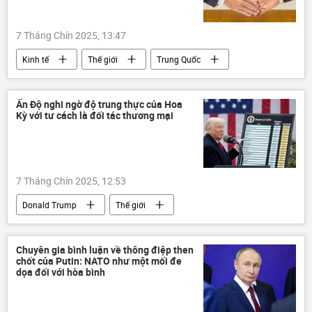
7 Tháng Chín 2025, 13:47
Kinh tế
Thế giới
Trung Quốc
Nga
Chính trị
Hoa Kỳ
doanh nghiệp
Kinh doanh
Ấn Độ nghi ngờ độ trung thực của Hoa
Kỳ với tư cách là đối tác thương mại
7 Tháng Chín 2025, 12:53
Donald Trump
Thế giới
Báo chí thế giới
Kinh tế
Chính trị
Hoa Kỳ
Ấn Độ
Chuyên gia bình luận về thông điệp then
chốt của Putin: NATO như một mối đe
dọa đối với hòa bình