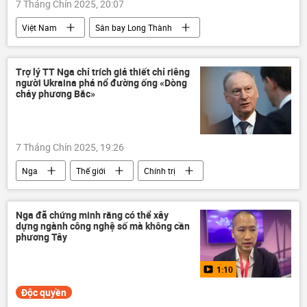
7 Tháng Chín 2025, 20:07
Việt Nam
Sân bay Long Thành
Long Thành
Trần Hồng Hà
Bộ Xây dựng
Trợ lý TT Nga chỉ trích giả thiết chỉ riêng
người Ukraina phá nổ đường ống «Dòng
Cảng hàng không Việt Nam (ACV)
chảy phương Bắc»
7 Tháng Chín 2025, 19:26
Nga
Thế giới
Chính trị
Ukraina
Cuộc khủng hoảng ở Ukraina
Nikolai Patrushev
Đức
Nga đã chứng minh rằng có thể xây
dựng ngành công nghệ số mà không cần
phương Tây
1:10
Độc quyền