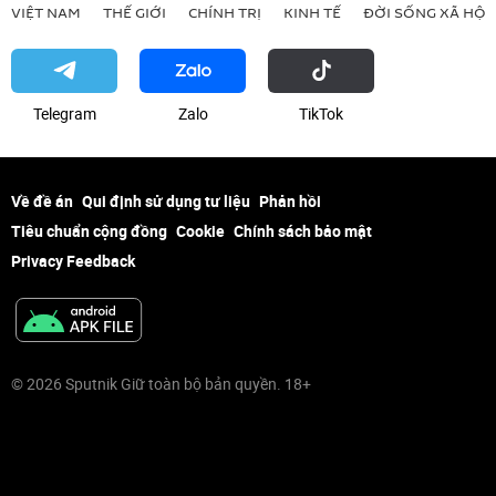
VIỆT NAM
THẾ GIỚI
CHÍNH TRỊ
KINH TẾ
ĐỜI SỐNG XÃ HỘI
Telegram
Zalo
ТikТоk
Về đề án
Qui định sử dụng tư liệu
Phản hồi
Tiêu chuẩn cộng đồng
Cookie
Chính sách bảo mật
Privacy Feedback
© 2026 Sputnik Giữ toàn bộ bản quyền. 18+