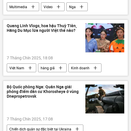
Multimedia
Video
Nga
Vladimir Putin
Diễn đàn Kinh tế phương Đông 2025
Quang Linh Vlogs, hoa hậu Thuỳ Tiên,
Hằng Du Mục lừa người Việt thế nào?
Thế giới
Thái Lan
phương Tây
7 Tháng Chín 2025, 18:08
Việt Nam
hàng giả
Kinh doanh
doanh nghiệp
luật
Pháp luật
Bộ Công an Việt Nam
Bộ Quốc phòng Nga: Quân Nga giải
phóng điểm dân cư Khorosheye ở vùng
Dnepropetrovsk
7 Tháng Chín 2025, 17:08
Chiến dịch quân sự đặc biệt tại Ukraina