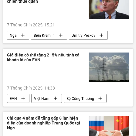
chiến thuế quan
Tổ chức hợp tác Thượng Hải (SCO)
chuyên gia
Malaysia
7 Tháng Chín 2025, 15:21
Nga
Điện Kremlin
Dmitry Peskov
Chính trị
Kinh tế
Thế giới
thuế
Diễn đàn Kinh tế phương Đông 2025
Giá điện có thể tăng 2–5% nếu tính cả
khoản lỗ của EVN
7 Tháng Chín 2025, 14:38
EVN
Việt Nam
Bộ Công Thương
điện
nhà máy điện
Kinh tế
Chỉ qua 4 năm đã tăng gấp 8 lần hiện
diện của doanh nghiệp Trung Quốc tại
Nga