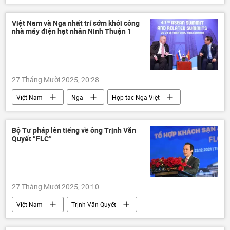
Valery Gerasimov
Thế giới
Vladimir Putin
Quan điểm-Ý kiến
Việt Nam và Nga nhất trí sớm khởi công
nhà máy điện hạt nhân Ninh Thuận 1
Quân sự
Hoa Kỳ
Trung Quốc
phương Tây
Donald Trump
vũ khí hạt nhân
chuyên gia
27 Tháng Mười 2025, 20:28
Việt Nam
Nga
Hợp tác Nga-Việt
năng lượng hạt nhân
năng lượng
nhà máy điện hạt nhân
Ninh Thuận
Bộ Tư pháp lên tiếng về ông Trịnh Văn
Quyết “FLC”
Ninh Thuận-1
Bộ Chính Trị VN
EVN
IAEA
Phạm Minh Chính
Thủ tướng
27 Tháng Mười 2025, 20:10
Việt Nam
Trịnh Văn Quyết
Bộ Tư pháp
thông tin
Pháp luật