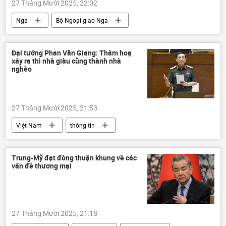
27 Tháng Mười 2025, 22:02
Nga
Bộ Ngoại giao Nga
Sergey Lavrov
thông tin
Thế giới
Chính trị
Bắc Triều Tiên
Đại tướng Phan Văn Giang: Thảm hoạ
xảy ra thì nhà giàu cũng thành nhà
Bình Nhưỡng
quan hệ chiến lược
nghèo
Vladimir Putin
Kim Jong-un
bán đảo Triều Tiên
Moskva
27 Tháng Mười 2025, 21:53
quan hệ
Việt Nam
thông tin
Phan Văn Giang
Quốc hội
Pháp luật
Bộ Quốc phòng Việt Nam
Trung-Mỹ đạt đồng thuận khung về các
vấn đề thương mại
Quốc hội Việt Nam
27 Tháng Mười 2025, 21:18