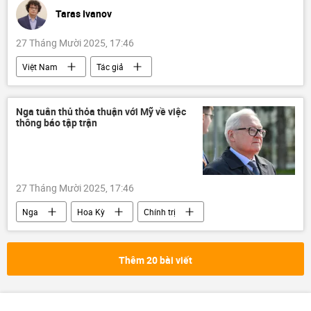
Taras Ivanov
27 Tháng Mười 2025, 17:46
Việt Nam
Tác giả
Quan điểm-Ý kiến
giáo dục
Khoa học
Khoa học và công nghệ
Nga tuân thủ thỏa thuận với Mỹ về việc
thông báo tập trận
đào tạo
Bộ Giáo dục và Đào Tạo
hợp tác
Hợp tác Nga-Việt
kỹ thuật số
AI
trí tuệ nhân tạo
27 Tháng Mười 2025, 17:46
sinh viên
đại học
Nga
Nga
Hoa Kỳ
Chính trị
Thế giới
Quân sự
Vladimir Putin
Burevestnik
tên lửa
Thêm 20 bài viết
lực lượng vũ trang Nga
Sergei Ryabkov
cuộc tập trận