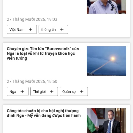
xung đột quân sự
Thế giới
thông tin
27 Tháng Mười 2025, 19:03
Việt Nam
thông tin
Đinh La Thăng
Bộ Tư pháp
Pháp luật
vi phạm
Chuyên gia: Tên lửa “Burevestnik” của
Nga là loại vũ khí từ truyện khoa học
viễn tưởng
27 Tháng Mười 2025, 18:50
Nga
Thế giới
Quân sự
Burevestnik
Vladimir Putin
tên lửa
vũ khí hạt nhân
Hệ thống phòng thủ tên lửa
Công tác chuẩn bị cho hội nghị thượng
đỉnh Nga - Mỹ vẫn đang được tiến hành
Báo chí thế giới