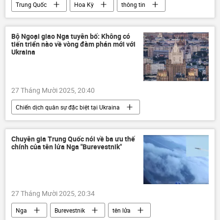
Trung Quốc
Hoa Kỳ
thông tin
Donald Trump
Thế giới
Chính trị
phương Tây
Vương Nghị
Bộ Ngoại giao Nga tuyên bố: Không có
tiến triển nào về vòng đàm phán mới với
Bộ Ngoại giao Trung Quốc
Kinh tế
Ukraina
Malaysia
thương mại
Tập Cận Bình
27 Tháng Mười 2025, 20:40
Chiến dịch quân sự đặc biệt tại Ukraina
Nga
Bộ Ngoại giao Nga
Cuộc khủng hoảng ở Ukraina
Ukraina
Chuyên gia Trung Quốc nói về ba ưu thế
chính của tên lửa Nga "Burevestnik"
Thế giới
Cuộc gặp giữa Vladimir Putin và Donald Trump tại Alaska
Vladimir Putin
Dmitry Peskov
27 Tháng Mười 2025, 20:34
Nga
Burevestnik
tên lửa