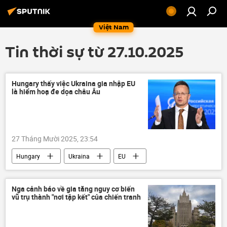
Việt Nam
Tin thời sự từ 27.10.2025
Hungary thấy việc Ukraina gia nhập EU
là hiểm hoạ đe dọa châu Âu
27 Tháng Mười 2025, 23:54
Hungary
Ukraina
EU
Liên minh châu Âu
thông tin
Thế giới
Chính trị
Peter Siyarto
Nga cảnh báo về gia tăng nguy cơ biến
vũ trụ thành "nơi tập kết" của chiến tranh
Châu Âu