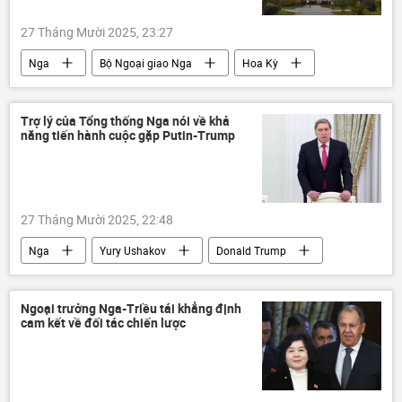
27 Tháng Mười 2025, 23:27
Nga
Bộ Ngoại giao Nga
Hoa Kỳ
thông tin
Thế giới
phương Tây
Liên Hợp Quốc
vũ trụ
không gian
Trợ lý của Tổng thống Nga nói về khả
năng tiến hành cuộc gặp Putin-Trump
27 Tháng Mười 2025, 22:48
Nga
Yury Ushakov
Donald Trump
Vladimir Putin
thông tin
Thế giới
Chính trị
phương Tây
Ngoại trưởng Nga-Triều tái khẳng định
cam kết về đối tác chiến lược
Dmitry Peskov
Hungary
Hoa Kỳ