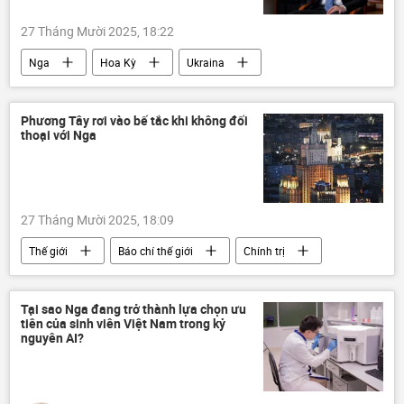
27 Tháng Mười 2025, 18:22
Nga
Hoa Kỳ
Ukraina
Hungary
Thế giới
Chính trị
Phương Tây rơi vào bế tắc khi không đối
thoại với Nga
27 Tháng Mười 2025, 18:09
Thế giới
Báo chí thế giới
Chính trị
Nga
phương Tây
khủng hoảng
Khoa học
Nhà khoa học
Tại sao Nga đang trở thành lựa chọn ưu
tiên của sinh viên Việt Nam trong kỷ
đàm phán
Châu Âu
nguyên AI?