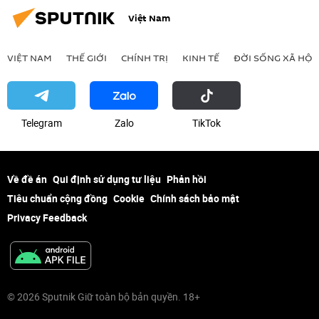
Việt Nam
VIỆT NAM
THẾ GIỚI
CHÍNH TRỊ
KINH TẾ
ĐỜI SỐNG XÃ HỘI
Telegram
Zalo
ТikТоk
Về đề án
Qui định sử dụng tư liệu
Phản hồi
Tiêu chuẩn cộng đồng
Cookie
Chính sách bảo mật
Privacy Feedback
© 2026 Sputnik Giữ toàn bộ bản quyền. 18+