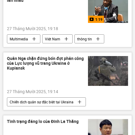
lẫn nhau
quan hệ quốc tế
Multimedia
1:19
27 Tháng Mười 2025, 19:18
Multimedia
Việt Nam
thông tin
Nam Phi
họp báo
ASEAN
Hội nghị thượng đỉnh ASEAN
hợp tác
Quân Nga chặn đứng bốn đợt phản công
của Lực lượng vũ trang Ukraina ở
quan hệ quốc tế
thương mại
Kupiansk
quan hệ thương mại
27 Tháng Mười 2025, 19:14
Chiến dịch quân sự đặc biệt tại Ukraina
Nga
Quân đội Nga
Bộ Quốc phòng Nga
Tình trạng đáng lo của Đinh La Thăng
Cuộc khủng hoảng ở Ukraina
Ukraina