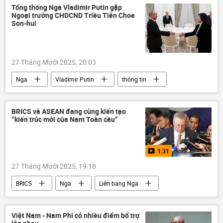
khởi tố
FLC
Tổng thống Nga Vladimir Putin gặp
Ngoại trưởng CHDCND Triều Tiên Choe
Son-hui
27 Tháng Mười 2025, 20:03
Nga
Vladimir Putin
thông tin
Thế giới
Bắc Triều Tiên
Chính trị
Kim Jong-un
quan hệ
BRICS và ASEAN đang cùng kiến tạo
“kiến trúc mới của Nam Toàn cầu”
quan hệ quốc tế
1:31
27 Tháng Mười 2025, 19:18
BRICS
Nga
Liên bang Nga
ASEAN
Hội nghị thượng đỉnh ASEAN
Thế giới
ngoại giao
hợp tác
Việt Nam - Nam Phi có nhiều điểm bổ trợ