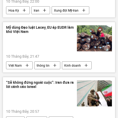
10 Tháng Bảy, 22:00
Hoa Kỳ
Iran
Xung đột Mỹ-Iran
Washington
Donald Trump
Thế giới
Trung Đông
Mỹ dùng Đạo luật Lacey, EU áp EUDR làm
khó Việt Nam
eo biển Hormuz
Kuwait
Bahrain
Jordan
10 Tháng Bảy, 21:47
Việt Nam
thông tin
Kinh doanh
gỗ
doanh nghiệp
xuất khẩu
“Sẽ không đứng ngoài cuộc”: Iran đưa ra
lời cảnh cáo Israel
10 Tháng Bảy, 20:57