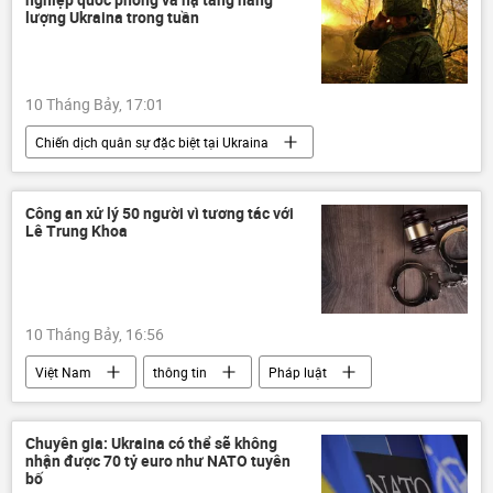
Donald Trump
IAEA
lượng Ukraina trong tuần
nhà máy điện hạt nhân
Zaporozhye
Nhà Trắng
Thổ Nhĩ Kỳ
S-400
10 Tháng Bảy, 17:01
Chiến dịch quân sự đặc biệt tại Ukraina
Nga
Quân đội Nga
Bộ Quốc phòng Nga
Thế giới
Công an xử lý 50 người vì tương tác với
Lê Trung Khoa
Quân sự
xung đột quân sự
Cuộc khủng hoảng ở Ukraina
Ukraina
Quân đội Ukraina
UAV
10 Tháng Bảy, 16:56
máy bay không người lái
Hạm đội Biển Đen
Việt Nam
thông tin
Pháp luật
DNR
Bộ Công an Việt Nam
Sơn La
TAND
Hà Nội
Chuyên gia: Ukraina có thể sẽ không
nhận được 70 tỷ euro như NATO tuyên
bố