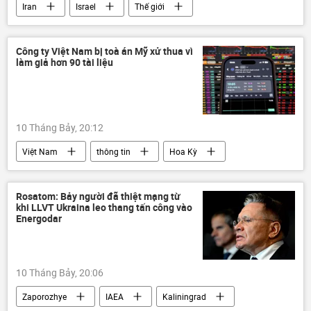
Iran
Israel
Thế giới
eo biển Hormuz
Hoa Kỳ
Washington
Xung đột Mỹ-Iran
Công ty Việt Nam bị toà án Mỹ xử thua vì
làm giả hơn 90 tài liệu
Trung Đông
Donald Trump
Tehran
Tel Aviv
10 Tháng Bảy, 20:12
Việt Nam
thông tin
Hoa Kỳ
Amazon
Tòa án
chứng khoán
Kinh tế
Kinh doanh
Rosatom: Bảy người đã thiệt mạng từ
khi LLVT Ukraina leo thang tấn công vào
Energodar
10 Tháng Bảy, 20:06
Zaporozhye
IAEA
Kaliningrad