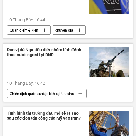
10 Tháng Bảy, 16:44
Quan điểm-Ý kiến
chuyên gia
Thế giới
NATO
Chính trị
Ukraina
Đơn vị dù Nga tiêu diệt nhóm lính đánh
thuê nước ngoài tại DNR
10 Tháng Bảy, 16:42
Chiến dịch quân sự đặc biệt tại Ukraina
Bộ Quốc phòng Nga
Nga
Chính trị
Thế giới
Quân sự
Tình hình thị trường dầu mỏ sẽ ra sao
sau các đòn tấn công của Mỹ vào Iran?
xung đột quân sự
Cuộc khủng hoảng ở Ukraina
Ukraina