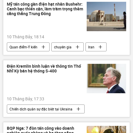
Mỹ tấn công gần điện hạt nhân Bushehr:
Canh bạc thiển cận, làm trầm trọng thêm
căng thẳng Trung Đông
10 Tháng Bảy, 18:14
Quan điểm-Ý kiến
chuyên gia
Iran
Thế giới
Hoa Kỳ
eo biển Hormuz
Chính trị
Trung Đông
Điện Kremlin bình luận về thông tin Thổ
Nhĩ Kỳ bán hệ thống S-400
10 Tháng Bảy, 17:33
Chiến dịch quân sự đặc biệt tại Ukraina
Nga
Điện Kremlin
Chính trị
Thế giới
Vladimir Putin
BQP Nga: 7 đòn tấn công vào doanh
nghiệp quốc phòng và hạ tầng năng