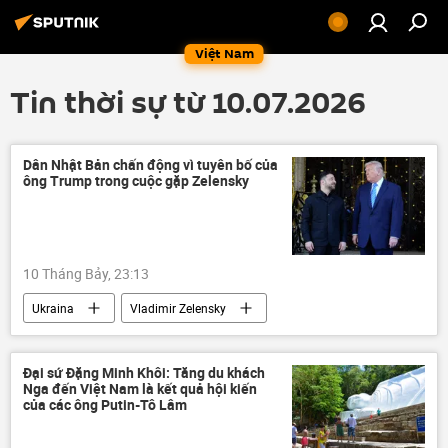
Việt Nam
Tin thời sự từ 10.07.2026
Dân Nhật Bản chấn động vì tuyên bố của
ông Trump trong cuộc gặp Zelensky
10 Tháng Bảy, 23:13
Ukraina
Vladimir Zelensky
Hoa Kỳ
Donald Trump
Nhật Bản
Nga
Moskva
phương Tây
Đại sứ Đặng Minh Khôi: Tăng du khách
Nga đến Việt Nam là kết quả hội kiến
Sergey Lavrov
Bộ Ngoại giao Nga
của các ông Putin-Tô Lâm
Kiev
Thế giới
NATO