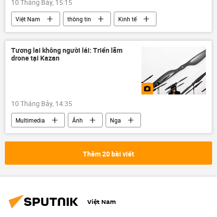
10 Tháng Bảy, 15:15
Việt Nam
thông tin
Kinh tế
GDP
IMF
Châu Á
Tương lai không người lái: Triển lãm
drone tại Kazan
10 Tháng Bảy, 14:35
Multimedia
Ảnh
Nga
Thêm 20 bài viết
Việt Nam