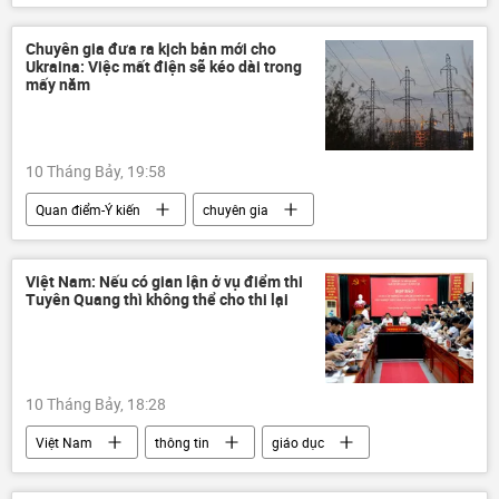
Nga
Rosatom
Thế giới
Ukraina
Bộ Ngoại giao Nga
Chuyên gia đưa ra kịch bản mới cho
Ukraina: Việc mất điện sẽ kéo dài trong
Bộ Quốc phòng Nga
Quân đội Ukraina
mấy năm
nhà máy điện hạt nhân
UAV
10 Tháng Bảy, 19:58
Quan điểm-Ý kiến
chuyên gia
Thế giới
Ukraina
phương Tây
Chính trị
Việt Nam: Nếu có gian lận ở vụ điểm thi
Tuyên Quang thì không thể cho thi lại
10 Tháng Bảy, 18:28
Việt Nam
thông tin
giáo dục
điểm thi
Bộ Giáo dục và Đào Tạo