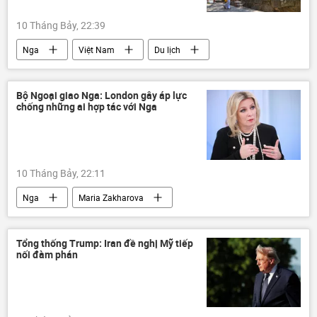
hội nghị thượng đỉnh NATO
Ankara
10 Tháng Bảy, 22:39
Thổ Nhĩ Kỳ
Nga
Việt Nam
Du lịch
Tổ hợp tên lửa phòng không "Patriot"
Vladimir Putin
Tô Lâm
Washington
Iran
Nhà Trắng
Đảng Cộng sản Việt Nam
Moskva
Bộ Ngoại giao Nga: London gây áp lực
chống những ai hợp tác với Nga
Quảng Ninh
Điện Kremlin
Hợp tác Nga-Việt
Thế giới
10 Tháng Bảy, 22:11
Nga
Maria Zakharova
MIA Rossiya Segodnya
Bộ Ngoại giao Nga
London
Anh
Thế giới
Tổng thống Trump: Iran đề nghị Mỹ tiếp
nối đàm phán
Margarita Simonyan