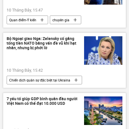
Quân đội Ukraina
UAV
10 Tháng Bảy, 15:47
máy bay không người lái
Mỹ Latinh
Quan điểm-Ý kiến
chuyên gia
Ba Lan
DNR
Thế giới
Chính trị
Hoa Kỳ
dầu mỏ
Iran
OPEC
UAE
Bộ Ngoại giao Nga: Zelensky cố gắng
tống tiền NATO bằng vấn đề vũ khí hạt
Trung Quốc
Trung Đông
nhân, nhưng bị phớt lờ
10 Tháng Bảy, 15:42
Chiến dịch quân sự đặc biệt tại Ukraina
Nga
Bộ Ngoại giao Nga
Chính trị
Thế giới
Cuộc khủng hoảng ở Ukraina
7 yếu tố giúp GDP bình quân đầu người
Việt Nam có thể đạt 10.000 USD
Ukraina
xung đột quân sự
xung đột
NATO
khủng hoảng
Maria Zakharova
Vladimir Zelensky