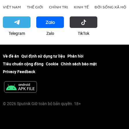
VIỆT NAM
THẾ GIỚI
CHÍNH TRỊ
KINH TẾ
ĐỜI SỐNG XÃ HỘI
Telegram
Zalo
ТikТоk
Về đề án
Qui định sử dụng tư liệu
Phản hồi
Tiêu chuẩn cộng đồng
Cookie
Chính sách bảo mật
Privacy Feedback
© 2026 Sputnik Giữ toàn bộ bản quyền. 18+