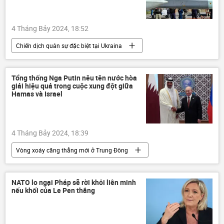
4 Tháng Bảy 2024, 18:52
Chiến dịch quân sự đặc biệt tại Ukraina
Nga
Bộ Quốc phòng Nga
Quân đội Nga
Ukraina
Tổng thống Nga Putin nêu tên nước hòa
giải hiệu quả trong cuộc xung đột giữa
Cuộc khủng hoảng ở Ukraina
Hamas và Israel
xung đột quân sự
LNR
DNR
Donbass
Donetsk
Quân sự
4 Tháng Bảy 2024, 18:39
Thế giới
thông tin
Lugansk
Vòng xoáy căng thẳng mới ở Trung Đông
Nga
Vladimir Putin
Qatar
Tổ chức hợp tác Thượng Hải (SCO)
NATO lo ngại Pháp sẽ rời khỏi liên minh
nếu khối của Le Pen thắng
Kazakhstan
Astana
thông tin
Thế giới
Chính trị
Israel