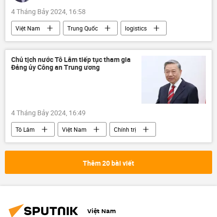
Sergey Lavrov
Alexandr Lukashenko
4 Tháng Bảy 2024, 16:58
Belarus
Việt Nam
Trung Quốc
logistics
nông sản
thương mại
Quan điểm-Ý kiến
Tác giả
Chủ tịch nước Tô Lâm tiếp tục tham gia
Đảng ủy Công an Trung ương
4 Tháng Bảy 2024, 16:49
Tô Lâm
Việt Nam
Chính trị
thông tin
Phạm Minh Chính
Đảng Cộng sản Việt Nam
Đảng Cộng sản
Thêm 20 bài viết
Chính phủ
Việt Nam