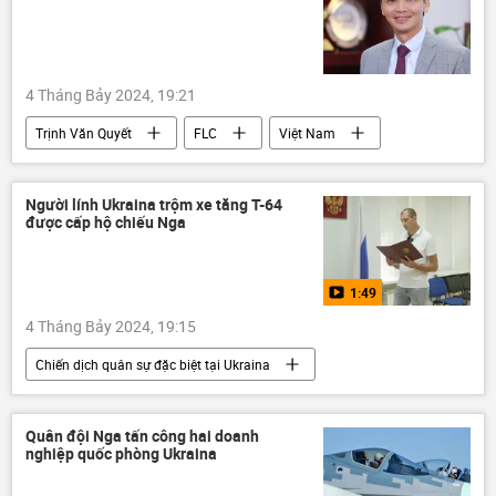
đàm phán
hòa bình
xung đột quân sự
Thế giới
Chính trị
Nga
4 Tháng Bảy 2024, 19:21
Tổ chức hợp tác Thượng Hải (SCO)
Trịnh Văn Quyết
FLC
Việt Nam
thông tin
Pháp luật
Thời sự
Người lính Ukraina trộm xe tăng T-64
được cấp hộ chiếu Nga
1:49
4 Tháng Bảy 2024, 19:15
Chiến dịch quân sự đặc biệt tại Ukraina
Cuộc khủng hoảng ở Ukraina
Ukraina
Video từ Ukraina
Nga
xe tăng
Quân đội Nga tấn công hai doanh
nghiệp quốc phòng Ukraina
hộ chiếu
T-64
Thế giới