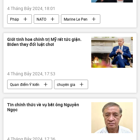
Palestine
HAMAS
4 Tháng Bảy 2024, 18:01
xung đột quân sự
Pháp
NATO
Marine Le Pen
bầu cử
cuộc bầu cử quốc hội
Thế giới
Chính trị
thông tin
Giới tinh hoa chính trị Mỹ rất tức giận.
Biden thay đổi luật chơi
phương Tây
Emmanuel Macron
4 Tháng Bảy 2024, 17:53
Quan điểm-Ý kiến
chuyên gia
Hoa Kỳ
Joe Biden
bầu cử
bầu cử Tổng thống Hoa Kỳ
Thế giới
Tin chính thức về vụ bắt ông Nguyễn
Ngọc
Chính trị
phương Tây
Nhà Trắng
4 Tháng Bảy 2024, 17:36