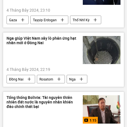
4 Tháng Bảy 2024, 23:10
Gaza
Tayyip Erdogan
Thổ Nhĩ Kỳ
Israel
xung đột quân sự
Thế giới
đe dọa
Palestine
Trung Đông
Nga giúp Việt Nam xây lò phản ứng hạt
nhân mới ở Đồng Nai
4 Tháng Bảy 2024, 22:19
Đồng Nai
Rosatom
Nga
lò phản ứng
năng lượng
năng lượng hạt nhân
Hợp tác Nga-Việt
Tổng thống Bolivia: Tài nguyên thiên
nhiên đất nước là nguyên nhân khiến
Việt Nam
Kinh tế
đảo chính thất bại
1:15