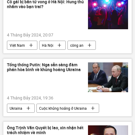
Thế giới
Thành phố Hồ Chí Minh
Cô gái bị bắn tử vong ở Hà Nội: Hung thủ
nhắm vào bạn trai?
4 Tháng Bảy 2024, 20:07
Việt Nam
Hà Nội
công an
cô gái
công an Hà Nội
cái chết
Pháp luật
bắn súng
Tổng thống Putin: Nga sẵn sàng đàm
phán hòa bình về khủng hoảng Ukraina
4 Tháng Bảy 2024, 19:36
Ukraina
Cuộc khủng hoảng ở Ukraina
Vladimir Putin
Chiến dịch quân sự đặc biệt tại Ukraina
Ông Trịnh Văn Quyết bị lao, xin nhận hết
trách nhiệm về mình