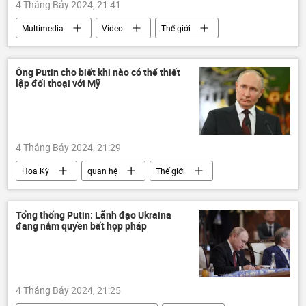
4 Tháng Bảy 2024, 21:41
Multimedia
Video
Thế giới
Bolivia
đảo chính
Chính trị
âm mưu đảo chính
Ông Putin cho biết khi nào có thể thiết
lập đối thoại với Mỹ
4 Tháng Bảy 2024, 21:29
Hoa Kỳ
quan hệ
Thế giới
bầu cử
bầu cử Tổng thống Hoa Kỳ
Vladimir Putin
Nga
Chính trị
Tổng thống Putin: Lãnh đạo Ukraina
đang nắm quyền bất hợp pháp
4 Tháng Bảy 2024, 21:25