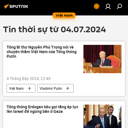
Việt Nam
Tin thời sự từ 04.07.2024
Tổng Bí thư Nguyễn Phú Trọng nói về
chuyến thăm Việt Nam của Tổng thống
Putin
4 Tháng Bảy 2024, 23:49
Việt Nam
Vladimir Putin
Nguyễn Phú Trọng
Nga
Hợp tác Nga-Việt
Chính trị
Tổng thống Erdogan kêu gọi tăng áp lực
lên Israel để ngừng bắn ở Gaza
công an