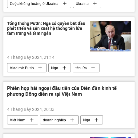
Cuộc khủng hoảng ở Ukraina
Ukraina
chính quyền
Thế giới
Chính trị
Nga
đàm phán
Vladimir Putin
Tổng thống Putin: Nga có quyền bắt đầu
phát triển và sản xuất hệ thống tên lửa
Verkhovna Rada
tầm trung và tầm ngắn
Chiến dịch quân sự đặc biệt tại Ukraina
4 Tháng Bảy 2024, 21:14
Vladimir Putin
Nga
tên lửa
sản xuất
Thế giới
Quân sự
Phiên họp hải ngoại đầu tiên của Diễn đàn kinh tế
phương Đông diễn ra tại Việt Nam
4 Tháng Bảy 2024, 20:33
Việt Nam
doanh nghiệp
Nga
WEF
Kinh tế
Hợp tác Nga-Việt