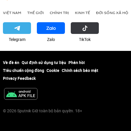
VIỆT NAM
THẾ GIỚI
CHÍNH TRỊ
KINH TẾ
ĐỜI SỐNG XÃ HỘI
Telegram
Zalo
ТikТоk
Về đề án
Qui định sử dụng tư liệu
Phản hồi
Tiêu chuẩn cộng đồng
Cookie
Chính sách bảo mật
Privacy Feedback
© 2026 Sputnik Giữ toàn bộ bản quyền. 18+