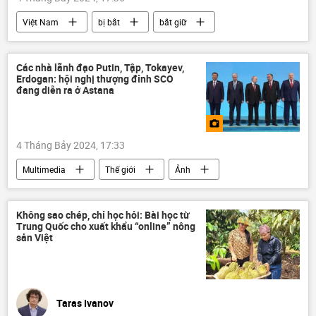
Việt Nam
bị bắt
bắt giữ
cảnh sát
Cảnh sát Việt Nam
Pháp luật
thông tin
Bình Thuận
Các nhà lãnh đạo Putin, Tập, Tokayev,
Erdogan: hội nghị thượng đỉnh SCO
đang diễn ra ở Astana
4 Tháng Bảy 2024, 17:33
Multimedia
Thế giới
Ảnh
Nga
Astana
Tổ chức hợp tác Thượng Hải (SCO)
Không sao chép, chỉ học hỏi: Bài học từ
Trung Quốc cho xuất khẩu “online” nông
Trung Quốc
Kazakhstan
sản Việt
Tập Cận Bình
Vladimir Putin
Mông Cổ
Kassym-Zhomart Tokayev
Tayyip Erdogan
Thổ Nhĩ Kỳ
Taras Ivanov