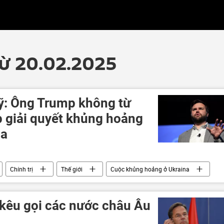
từ 20.02.2025
ỹ: Ông Trump không từ
p giải quyết khủng hoảng
na
Chính trị
Thế giới
Cuộc khủng hoảng ở Ukraina
 Âu
kêu gọi các nước châu Âu