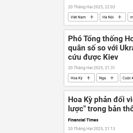
20 Tháng Hai 2025, 22:03
Việt Nam
Hà Nội
m
Phó Tổng thống Ho
quân số so với Ukr
cứu được Kiev
20 Tháng Hai 2025, 21:31
Hoa Kỳ
Nga
Cuộc 
Chính trị
xung đột quân sự
Hoa Kỳ phản đối vi
lược" trong bản t
Financial Times
20 Tháng Hai 2025, 21:13