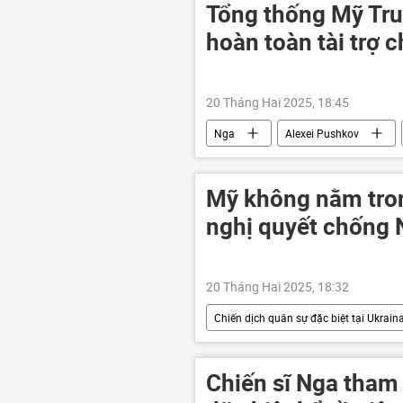
Tổng thống Mỹ Tr
hoàn toàn tài trợ 
20 Tháng Hai 2025, 18:45
Nga
Alexei Pushkov
Elon Musk
Kiev
Thế
Mỹ không nằm tron
nghị quyết chống 
20 Tháng Hai 2025, 18:32
Chiến dịch quân sự đặc biệt tại Ukrain
Cuộc khủng hoảng ở Ukraina
Pháp
Canada
Đức
Chiến sĩ Nga tham 