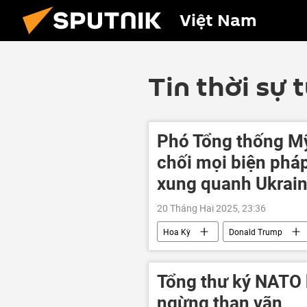
Việt Nam
Tin thời sự 
Phó Tổng thống M
chối mọi biện phá
xung quanh Ukrai
20 Tháng Hai 2025, 23:36
Hoa Kỳ
Donald Trump
Ukraina
Nga
Châu
Tổng thư ký NATO 
ngừng than vãn