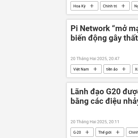
Hoa Kỳ
Chính trị
N
Pi Network “mở mạ
biến động gây thấ
20 Tháng Hai 2025, 20:47
Việt Nam
tiền ảo
X
Lãnh đạo G20 được
bằng các điệu nhảy
20 Tháng Hai 2025, 20:11
G-20
Thế giới
Chính