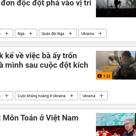
 đơn độc đột phá vào vị trí
a
Nga
Quân đội Nga
Ukraina
xung đột quân sự
Thế giới
thông tin
k kể về việc bà ấy trốn
à mình sau cuộc đột kích
1:22
a
Cuộc khủng hoảng ở Ukraina
Ukraina
Kursk
quân đội
xung đột quân sự
: Môn Toán ở Việt Nam