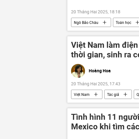
20 Tháng Hai 2025, 18:18
Ngô Bảo Châu
Toán học
Trung Quốc
Singapore
Việt Nam làm điện 
thời gian, sinh ra 
Hoàng Hoa
20 Tháng Hai 2025, 17:43
Việt Nam
Tác giả
Q
Nhật Bản
Pháp
Ng
năng lượng hạt nhân
nhà má
Tình hình 11 người
nhà máy điện hạt nhân Ninh Thuận-1
Mexico khi tìm cá