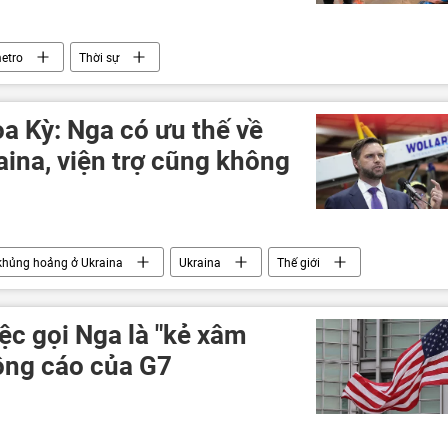
etro
Thời sự
a Kỳ: Nga có ưu thế về
aina, viện trợ cũng không
khủng hoảng ở Ukraina
Ukraina
Thế giới
Chiến dịch quân sự đặc biệt tại Ukraina
ệc gọi Nga là "kẻ xâm
hông cáo của G7