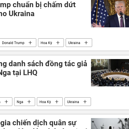
ump chuẩn bị chấm dứt
cho Ukraina
Donald Trump
Hoa Kỳ
Ukraina
 giới
thông tin
Washington
g danh sách đồng tác giả
Nga tại LHQ
a
Nga
Hoa Kỳ
Ukraina
xung đột quân sự
Thế giới
Liên Hợp Quốc
Đại hội đồng Liên Hợp Quốc
gia chiến dịch quân sự