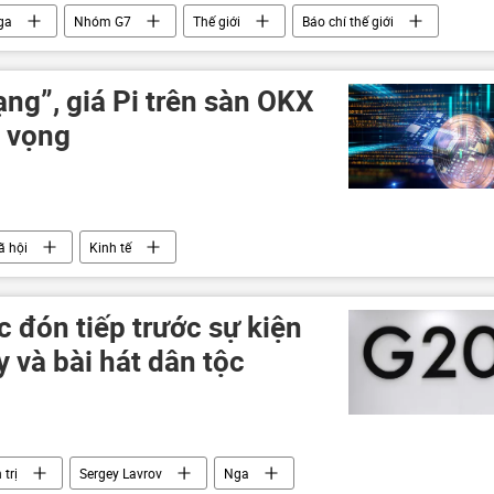
ga
Nhóm G7
Thế giới
Báo chí thế giới
ng”, giá Pi trên sàn OKX
t vọng
ã hội
Kinh tế
 đón tiếp trước sự kiện
 và bài hát dân tộc
 trị
Sergey Lavrov
Nga