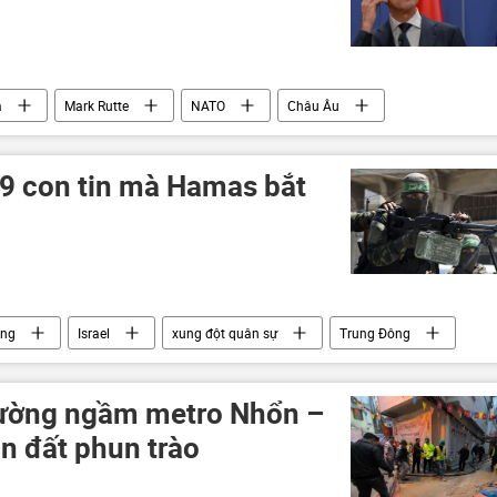
a
Mark Rutte
NATO
Châu Âu
uộc khủng hoảng ở Ukraina
đàm phán
69 con tin mà Hamas bắt
ông
Israel
xung đột quân sự
Trung Đông
aza
Palestine
đường ngầm metro Nhổn –
n đất phun trào