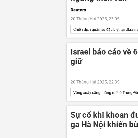
Reuters
20 Tháng Hai 2025, 23:05
Chiến dịch quân sự đặc biệt tại Ukrain
Thế giới
Chính trị
C
Báo chí thế giới
Israel báo cáo về 
giữ
20 Tháng Hai 2025, 22:35
Vòng xoáy căng thẳng mới ở Trung Đ
Thế giới
HAMAS
G
Sự cố khi khoan 
ga Hà Nội khiến bù