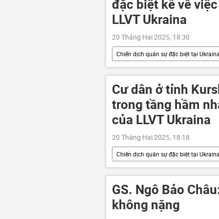
đặc biệt kể về việc
LLVT Ukraina
20 Tháng Hai 2025, 18:30
Chiến dịch quân sự đặc biệt tại Ukrain
Cuộc khủng hoảng ở Ukraina
Quân sự
Chiến sĩ
Cư dân ở tỉnh Kurs
trong tầng hầm nh
của LLVT Ukraina
20 Tháng Hai 2025, 18:18
Chiến dịch quân sự đặc biệt tại Ukrain
Video từ Ukraina
Nga
Thế giới
Donbass
GS. Ngô Bảo Châu
không nặng