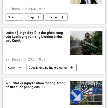
29 Tháng Chín 2024, 19:56
Nga
Pháp
Thế giới
Châu Âu
trừng phạt
phương Tây
RT
Quân đội Nga đẩy lùi 5 đợt phản công
của Lực lượng vũ trang Ukraina ở khu
vực Kursk
29 Tháng Chín 2024, 18:56
Kursk
Cuộc khủng hoảng ở Ukraina
Ukraina
Nga
Thế giới
xung đột quân sự
Quân sự
WSJ viết về nguyên nhân thất bại trong
nỗ lực quốc phòng của EU
Chiến dịch quân sự đặc biệt tại Ukraina
máy bay không người lái
xe tăng
Quân đội Nga