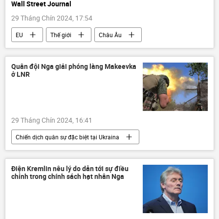
Wall Street Journal
29 Tháng Chín 2024, 17:54
EU
Thế giới
Châu Âu
quốc phòng
Báo chí thế giới
Quân sự
Quân đội Nga giải phóng làng Makeevka
ở LNR
29 Tháng Chín 2024, 16:41
Chiến dịch quân sự đặc biệt tại Ukraina
Cuộc khủng hoảng ở Ukraina
Ukraina
Nga
Thế giới
Bộ Quốc phòng Nga
Điện Kremlin nêu lý do dẫn tới sự điều
chỉnh trong chính sách hạt nhân Nga
xung đột quân sự
LNR
Sáp nhập DNR, LNR, Zaporozhye và Kherson vào Nga
DNR