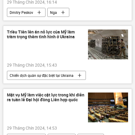
29 Tháng Chín 2024, 16:14
Dmitry Peskov
Nga
Vấn đề hạt nhân
Cuộc khủng hoảng ở Ukraina
Ukraina
Triều Tiên lên án nỗ lực của Mỹ làm
trầm trọng thêm tình hình ở Ukraina
phương Tây
Thế giới
Chính sách
NATO
29 Tháng Chín 2024, 15:43
Chiến dịch quân sự đặc biệt tại Ukraina
Cuộc khủng hoảng ở Ukraina
Ukraina
viện trợ quân sự
Hoa Kỳ
Thế giới
Mật vụ Mỹ làm việc cật lực trong khi diễn
ra tuần lễ Đại hội đồng Liên hợp quốc
Bắc Triều Tiên
phương Tây
29 Tháng Chín 2024, 14:53