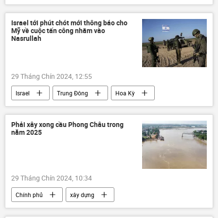
Thế giới
Nga
Liên Hợp Quốc
Chính trị
Israel tới phút chót mới thông báo cho
Mỹ về cuộc tấn công nhằm vào
Nasrullah
29 Tháng Chín 2024, 12:55
Israel
Trung Đông
Hoa Kỳ
Lầu Năm Góc
Thế giới
tấn công
"Hezbollah"
Báo chí thế giới
Phải xây xong cầu Phong Châu trong
năm 2025
29 Tháng Chín 2024, 10:34
Chính phủ
xây dựng
Phạm Minh Chính
Việt Nam