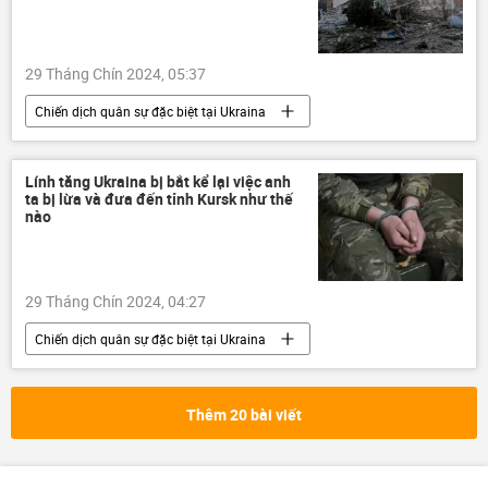
29 Tháng Chín 2024, 05:37
Chiến dịch quân sự đặc biệt tại Ukraina
Thế giới
Quân sự
Nga
Kursk
Ukraina
Lính tăng Ukraina bị bắt kể lại việc anh
ta bị lừa và đưa đến tỉnh Kursk như thế
Cuộc khủng hoảng ở Ukraina
nào
xung đột quân sự
thông tin
29 Tháng Chín 2024, 04:27
Chiến dịch quân sự đặc biệt tại Ukraina
Nga
Quân đội Nga
Ukraina
Cuộc khủng hoảng ở Ukraina
Thêm 20 bài viết
xung đột quân sự
bị bắt
tù binh
Kursk
Thế giới
Quân sự