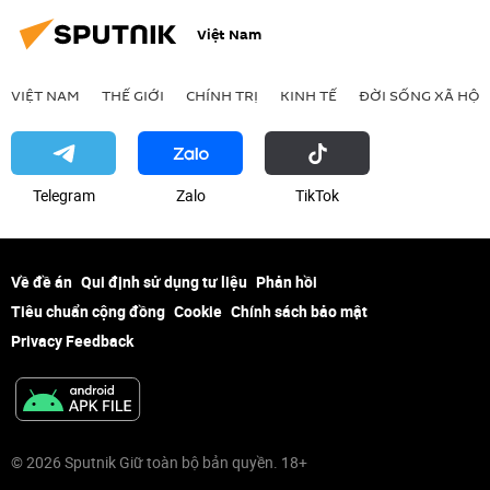
Bộ Quốc phòng Nga
Việt Nam
VIỆT NAM
THẾ GIỚI
CHÍNH TRỊ
KINH TẾ
ĐỜI SỐNG XÃ HỘI
Telegram
Zalo
ТikТоk
Về đề án
Qui định sử dụng tư liệu
Phản hồi
Tiêu chuẩn cộng đồng
Cookie
Chính sách bảo mật
Privacy Feedback
© 2026 Sputnik Giữ toàn bộ bản quyền. 18+