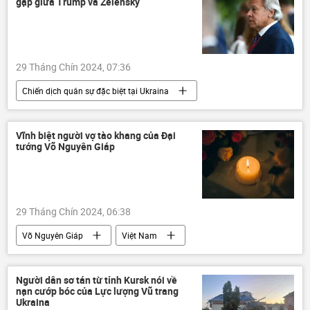
gặp giữa Trump và Zelensky
29 Tháng Chín 2024, 07:36
Chiến dịch quân sự đặc biệt tại Ukraina
Nga
Alexei Pushkov
Ukraina
Cuộc khủng hoảng ở Ukraina
Vĩnh biệt người vợ tào khang của Đại
tướng Võ Nguyên Giáp
xung đột quân sự
Donald Trump
Vladimir Zelensky
Hoa Kỳ
Thế giới
thông tin
phương Tây
29 Tháng Chín 2024, 06:38
Võ Nguyên Giáp
Việt Nam
thông tin
qua đời
Hà Nội
Tô Lâm
Phạm Minh Chính
Người dân sơ tán từ tỉnh Kursk nói về
nạn cướp bóc của Lực lượng Vũ trang
Quảng Bình
Ukraina