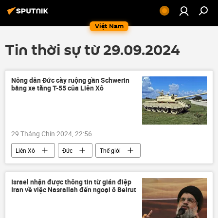
Việt Nam
Tin thời sự từ 29.09.2024
Nông dân Đức cày ruộng gần Schwerin
bằng xe tăng T-55 của Liên Xô
29 Tháng Chín 2024, 22:56
Liên Xô
Đức
Thế giới
xe tăng
T-55
Nga
Israel nhận được thông tin từ gián điệp
Iran về việc Nasrallah đến ngoại ô Beirut