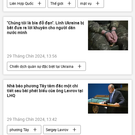
Liên Hợp Quốc
Thế giới
mật vụ
Hoa Kỳ
Donald Trump
an ninh
"Chúng tôi là bia đỡ đạn". Lính Ukraina bị
bắt đưa ra lời khuyên cho người dân
nước mình
29 Tháng Chín 2024, 13:56
Chiến dịch quân sự đặc biệt tại Ukraina
Cuộc khủng hoảng ở Ukraina
Ukraina
tù binh
Nga
xung đột quân sự
Nhà báo phương Tây tâm đắc một chi
tiết sau bài phát biểu của ông Lavrov tại
Thế giới
Bộ Quốc phòng Nga
LHQ
quân lính
29 Tháng Chín 2024, 13:42
phương Tây
Sergey Lavrov