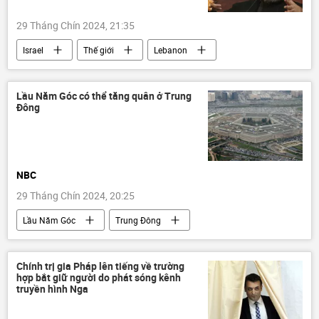
29 Tháng Chín 2024, 21:35
Israel
Thế giới
Lebanon
Iran
Trung Đông
Báo chí thế giới
"Hezbollah"
Lầu Năm Góc có thể tăng quân ở Trung
Đông
Vòng xoáy căng thẳng mới ở Trung Đông
NBC
29 Tháng Chín 2024, 20:25
Lầu Năm Góc
Trung Đông
Thế giới
Báo chí thế giới
Quân sự
Vòng xoáy căng thẳng mới ở Trung Đông
Chính trị gia Pháp lên tiếng về trường
hợp bắt giữ người do phát sóng kênh
truyền hình Nga