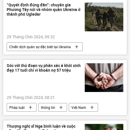
thông tin
cơn bão
siêu bão
“Quyết định đúng đắn”: chuyên gia
Phương Tây nói về nhóm quân Ukraina ở
Chính sách
thành phố Ugledar
29 Tháng Chín 2024, 09:32
Chiến dịch quân sự đặc biệt tại Ukraina
Nga
Quân đội Nga
Ukraina
Cuộc khủng hoảng ở Ukraina
Sốc với thủ đoạn vụ phân xác á khôi xinh
đẹp 17 tuổi chỉ vì khoản nợ 57 triệu
xung đột quân sự
Thế giới
thông tin
Quân sự
DNR
LNR
Donetsk
Donbass
29 Tháng Chín 2024, 08:21
Lugansk
Pháp luật
thông tin
Việt Nam
vụ sát hại
bắt giữ
bị bắt
công an Hà Nội
công an
Thượng nghị sĩ Nga bình luận về cuộc