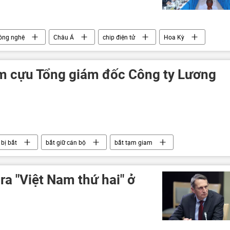
ông nghệ
Châu Á
chip điện tử
Hoa Kỳ
am cựu Tổng giám đốc Công ty Lương
bị bắt
bắt giữ cán bộ
bắt tạm giam
tham nhũng
 Nam
Tham ô tài sản
ra "Việt Nam thứ hai" ở