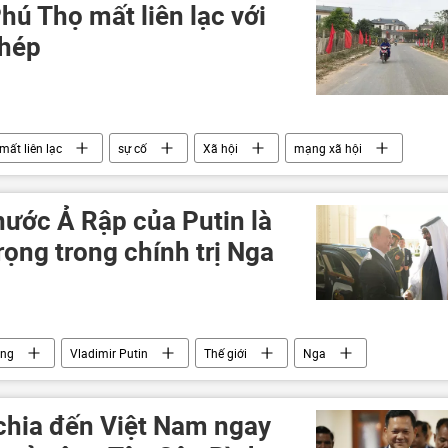
ú Thọ mất liên lạc với
phép
mất liên lạc
sự cố
Xã hội
mạng xã hội
ước Ả Rập của Putin là
ọng trong chính trị Nga
ông
Vladimir Putin
Thế giới
Nga
p Saudi
Chính trị
Báo chí thế giới
hia đến Việt Nam ngay