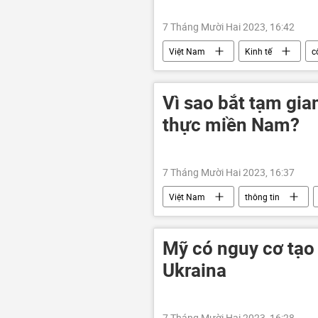
7 Tháng Mười Hai 2023, 16:42
Việt Nam
Kinh tế
c
sản xuất
Vì sao bắt tạm gi
thực miền Nam?
7 Tháng Mười Hai 2023, 16:37
Việt Nam
thông tin
tham ô
tham nhũng vặt
Сuộc chiến chống tham nhũng ở Việt
Mỹ có nguy cơ tạo 
Ukraina
7 Tháng Mười Hai 2023, 16:28