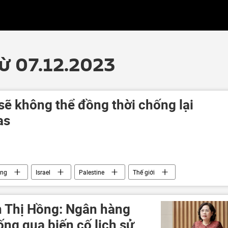
từ 07.12.2023
 sẽ không thể đồng thời chống lại
as
ông
Israel
Palestine
Thế giới
Lebanon
"Hezbollah"
 Thị Hồng: Ngân hàng
ng qua biến cố lịch sử