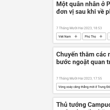
Một quân nhân ở Ph
đơn vị sau khi về 
7 Tháng Mười Hai 2023, 18:53
Việt Nam
Phú Thọ
Chuyến thăm các n
bước ngoặt quan tr
7 Tháng Mười Hai 2023, 17:55
Vòng xoáy căng thẳng mới ở Trung Đ
Tiểu vương quốc Ả Rập
Ả Rậ
Thủ tướng Campuc