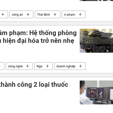
công an
Thái Bình
vi phạm
ảng Cộng sản Việt Nam
 xâm phạm: Hệ thống phòng
 hiện đại hóa trở nên nhẹ
công nghệ
Nga
doanh nghiệp
lực lượng vũ trang
Thế giới
Pantsir-S
thành công 2 loại thuốc