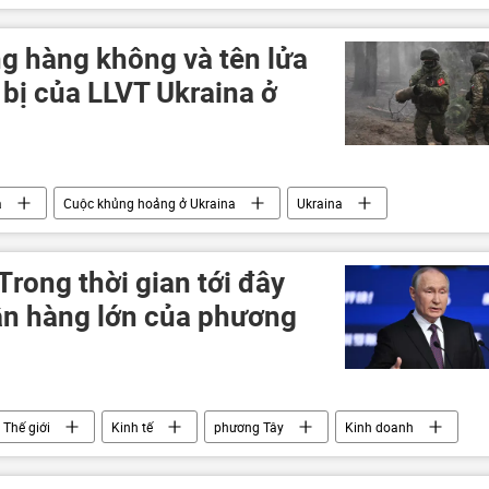
BRICS
g hàng không và tên lửa
 bị của LLVT Ukraina ở
a
Cuộc khủng hoảng ở Ukraina
Ukraina
LNR
erson vào Nga
DNR
Тrong thời gian tới đây
ân hàng lớn của phương
Thế giới
Kinh tế
phương Tây
Kinh doanh
VTB