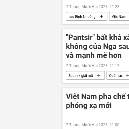
7 Tháng Mười Hai 2023, 21:28
Lưu Bình Nhưỡng
Việt Nam
Hà Nội
Pháp luật
Đ
"Pantsir" bất khả
không của Nga sau
và mạnh mẽ hơn
7 Tháng Mười Hai 2023, 21:17
Sputnik giải mã
Quân sự
"Rostec"
Quân đội Nga
Việt Nam pha chế 
phóng xạ mới
7 Tháng Mười Hai 2023, 21:00