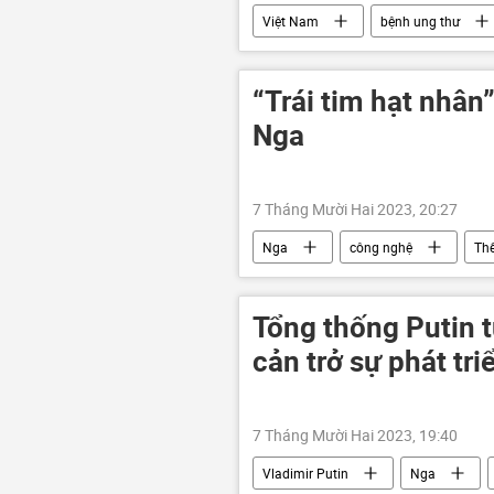
Việt Nam
bệnh ung thư
công nghệ
bác sĩ
K
“Trái tim hạt nhân
Nga
7 Tháng Mười Hai 2023, 20:27
Nga
công nghệ
Thế
Biển Baltic
đóng tàu
năng lượng hạt nhân
Tàu ph
Tổng thống Putin t
cản trở sự phát tr
7 Tháng Mười Hai 2023, 19:40
Vladimir Putin
Nga