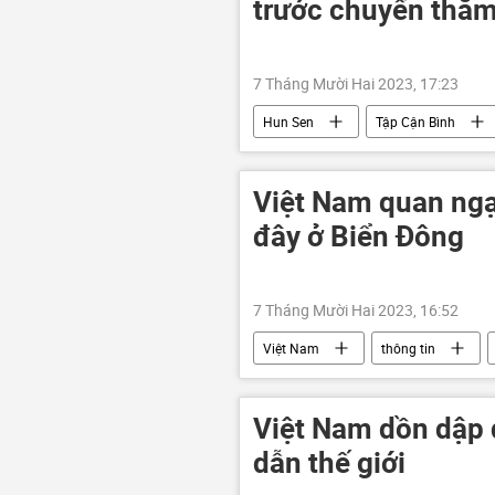
trước chuyến thăm
7 Tháng Mười Hai 2023, 17:23
Hun Sen
Tập Cận Bình
Campuchia
Chính trị
Việt Nam quan ngạ
đây ở Biển Đông
7 Tháng Mười Hai 2023, 16:52
Việt Nam
thông tin
Liên Hợp Quốc
Biển Đông
Việt Nam dồn dập 
dẫn thế giới