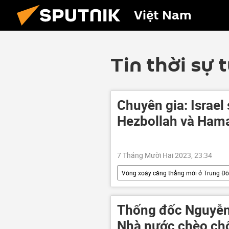
Việt Nam
Tin thời sự 
Chuyên gia: Israel
Hezbollah và Ham
7 Tháng Mười Hai 2023, 23:34
Vòng xoáy căng thẳng mới ở Trung Đ
xung đột quân sự
HAMAS
Thống đốc Nguyễn
Nhà nước chèo chố