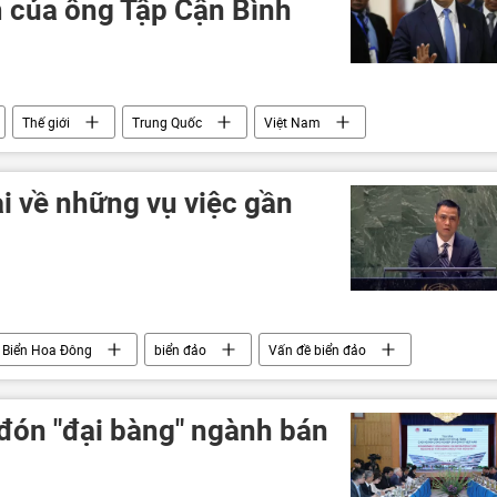
 của ông Tập Cận Bình
Thế giới
Trung Quốc
Việt Nam
i về những vụ việc gần
Biển Hoa Đông
biển đảo
Vấn đề biển đảo
đón "đại bàng" ngành bán