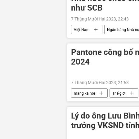
như SCB
7 Tháng Mười Hai 2023, 22:43
Việt Nam
Ngân hàng Nhà n
Kinh tế
doanh nghiệp
Pantone công bố 
2024
7 Tháng Mười Hai 2023, 21:53
mạng xã hội
Thế giới
Lý do ông Lưu Bình
trưởng VKSND tỉnh 