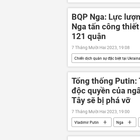
GDP
tăng trưởng kinh tế
BQP Nga: Lực lượn
Nga tấn công thiết
121 quận
7 Tháng Mười Hai 2023, 19:08
Chiến dịch quân sự đặc biệt tại Ukrain
xung đột quân sự
Quân sự
Sáp nhập DNR, LNR, Zaporozhye và Kh
Tổng thống Putin: 
độc quyền của ng
Тây sẽ bị phá vỡ
7 Tháng Mười Hai 2023, 19:00
Vladimir Putin
Nga
SWIFT
kinh tế thị trường