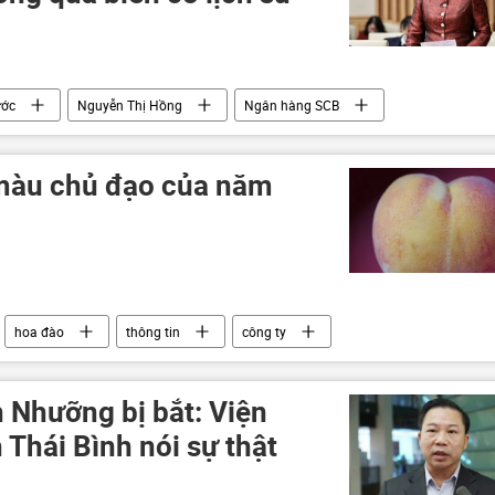
ước
Nguyễn Thị Hồng
Ngân hàng SCB
Kinh doanh
màu chủ đạo của năm
hoa đào
thông tin
công ty
 Nhưỡng bị bắt: Viện
Thái Bình nói sự thật