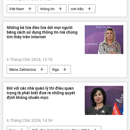
Việt Nam
thông tin
cơn bão
Mưa bão, lũ lụt lịch sử, thiên tai kinh hoàng ở Việt Nam
siêu bão
hàng không
Những kẻ lừa đảo lừa dối mọi người
bằng cách sử dụng thông tin mà chúng
tìm thấy trên Internet
6 Tháng Chín 2024, 15:18
Maria Zakharova
Nga
Diễn đàn Kinh tế phương Đông 2024
Xã hội
Thế giới
Internet
Đối với các nhà quản lý thì điều quan
trọng là phải biết đưa ra những quyết
Bộ Ngoại giao Nga
định không chuẩn mực
6 Tháng Chín 2024, 14:59