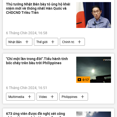
Video từ Ukraina
DNR
LNR
Thủ tướng Nhật Bản bày tỏ ủng hộ khái
niệm mới về thống nhất Hàn Quốc và
Donbass
Thế giới
Nga
CHDCND Triều Tiên
6 Tháng Chín 2024, 16:58
Nhật Bản
Thế giới
Chính trị
Hàn Quốc
Bắc Triều Tiên
Fumio Kishida
"Chỉ một lần trong đời".Tiểu hành tinh
bốc cháy trên bầu trời Philippines
0:17
6 Tháng Chín 2024, 16:51
Multimedia
Video
Philippines
tiểu hành tinh
Thế giới
673 ứng viên được đề nghị xét công