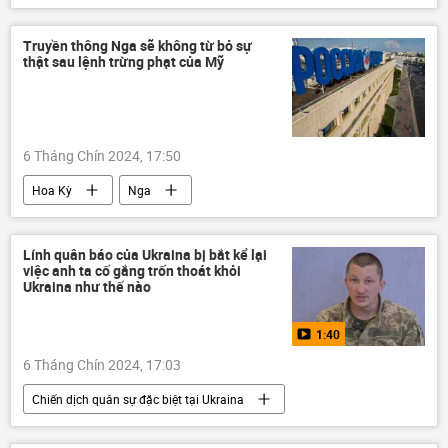
Bộ Quốc phòng Nga
Nga
Cuộc khủng hoảng ở Ukraina
Ukraina
Truyền thông Nga sẽ không từ bỏ sự
thật sau lệnh trừng phạt của Mỹ
Thế giới
xung đột quân sự
Quân đội Nga
lực lượng vũ trang Nga
Kursk
6 Tháng Chín 2024, 17:50
Hoa Kỳ
Nga
Các biện pháp trừng phạt chống Nga
Chính trị
Thế giới
Lính quân báo của Ukraina bị bắt kể lại
việc anh ta cố gắng trốn thoát khỏi
MIA Rossiya Segodnya
Ukraina như thế nào
1:40
6 Tháng Chín 2024, 17:03
Chiến dịch quân sự đặc biệt tại Ukraina
Cuộc khủng hoảng ở Ukraina
Ukraina