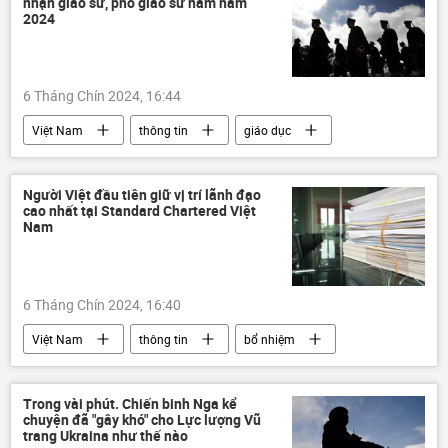
nhận giáo sư, phó giáo sư năm năm
2024
6 Tháng Chín 2024, 16:44
Việt Nam
thông tin
giáo dục
Bộ Giáo dục và Đào Tạo
giáo sư
phó giáo sư
Người Việt đầu tiên giữ vị trí lãnh đạo
cao nhất tại Standard Chartered Việt
Nam
6 Tháng Chín 2024, 16:40
Việt Nam
thông tin
bổ nhiệm
tuyển chọn, bổ nhiệm
ngân hàng
nhà lãnh đạo
Trong vài phút. Chiến binh Nga kể
chuyện đã "gây khó" cho Lực lượng Vũ
trang Ukraina như thế nào