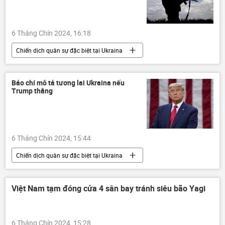
6 Tháng Chín 2024, 16:18
Chiến dịch quân sự đặc biệt tại Ukraina
Nga
Cuộc khủng hoảng ở Ukraina
Ukraina
Thế giới
Báo chí mô tả tương lai Ukraina nếu
Trump thắng
xung đột quân sự
lực lượng vũ trang Nga
Quân đội Nga
DNR
LNR
Donbass
6 Tháng Chín 2024, 15:44
Chiến dịch quân sự đặc biệt tại Ukraina
Cuộc khủng hoảng ở Ukraina
Ukraina
Donald Trump
Báo chí thế giới
Việt Nam tạm đóng cửa 4 sân bay tránh siêu bão Yagi
Chính trị
Hoa Kỳ
6 Tháng Chín 2024, 15:28