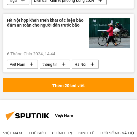
Nga
Diễn đàn Kinh tế phương Đông 2024
Chính trị
Vladivostok
Hà Nội họp khẩn triển khai các biện bảo
đảm an toàn cho người dân trước bão
6 Tháng Chín 2024, 14:44
Việt Nam
thông tin
Hà Nội
Mưa bão, lũ lụt lịch sử, thiên tai kinh hoàng ở Việt Nam
cơn bão
siêu bão
Thời tiết
Thêm 20 bài viết
Việt Nam
VIỆT NAM
THẾ GIỚI
CHÍNH TRỊ
KINH TẾ
ĐỜI SỐNG XÃ HỘI