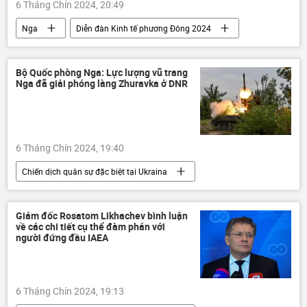
6 Tháng Chín 2024, 20:49
Nga
Diễn đàn Kinh tế phương Đông 2024
Vladivostok
MIA Rossiya Segodnya
Sputnik
RT
Hoa Kỳ
Bộ Quốc phòng Nga: Lực lượng vũ trang
Nga đã giải phóng làng Zhuravka ở DNR
Thế giới
Chính trị
trừng phạt
Các biện pháp trừng phạt chống Nga
6 Tháng Chín 2024, 19:40
Chiến dịch quân sự đặc biệt tại Ukraina
Nga
Bộ Quốc phòng Nga
Quân đội Nga
Cuộc khủng hoảng ở Ukraina
Giám đốc Rosatom Likhachev bình luận
về các chi tiết cụ thể đàm phán với
Ukraina
xung đột quân sự
DNR
người đứng đầu IAEA
Sáp nhập DNR, LNR, Zaporozhye và Kherson vào Nga
LNR
Donetsk
Donbass
6 Tháng Chín 2024, 19:13
Lugansk
Thế giới
Quân sự