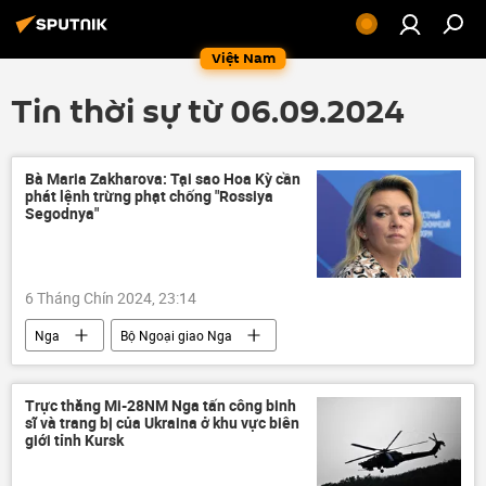
Việt Nam
Tin thời sự từ 06.09.2024
Bà Maria Zakharova: Tại sao Hoa Kỳ cần
phát lệnh trừng phạt chống "Rossiya
Segodnya"
6 Tháng Chín 2024, 23:14
Nga
Bộ Ngoại giao Nga
Maria Zakharova
MIA Rossiya Segodnya
Sputnik
RT
trừng phạt
Trực thăng Mi-28NM Nga tấn công binh
sĩ và trang bị của Ukraina ở khu vực biên
Các biện pháp trừng phạt chống Nga
giới tỉnh Kursk
Hoa Kỳ
Thế giới
phương Tây