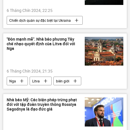
Ukraina
Cuộc khủng hoảng ở Ukraina
6 Tháng Chín 2024, 22:25
xung đột quân sự
Dòng chảy phương Bắc-2
Chiến dịch quân sự đặc biệt tại Ukraina
Vụ nổ “Dòng chảy phương Bắc”
IAEA
Nga
Bộ Quốc phòng Nga
Zaporozhye
Kursk
Quân đội Nga
Ukraina
nhà máy điện hạt nhân
Quan điểm-Ý kiến
"Đòn mạnh mẽ". Nhà báo phương Tây
chế nhạo quyết định của Litva đối với
Cuộc khủng hoảng ở Ukraina
Nga
xung đột quân sự
Kursk
Máy bay trực thăng Nga
Mi-28NM
6 Tháng Chín 2024, 21:35
tấn công
Thế giới
Quân sự
Nga
Litva
biên giới
Thế giới
Chính trị
phương Tây
thông tin
Nhà báo Mỹ: Сác biện pháp trừng phạt
đối với tập đoàn truyền thông Rossiya
Segodnya là đạo đức giả