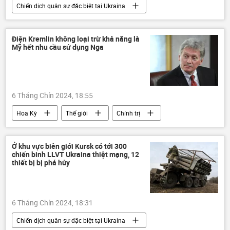
Chiến dịch quân sự đặc biệt tại Ukraina
Nga
Cuộc khủng hoảng ở Ukraina
Ukraina
xung đột quân sự
Điện Kremlin không loại trừ khả năng là
Mỹ hết nhu cầu sử dụng Nga
Thế giới
Zaporozhye
Kursk
nhà máy điện hạt nhân
IAEA
Rosatom
6 Tháng Chín 2024, 18:55
Hoa Kỳ
Thế giới
Chính trị
Nga
Điện Kremlin
Dmitry Peskov
quan hệ quốc tế
Ở khu vực biên giới Kursk có tới 300
chiến binh LLVT Ukraina thiệt mạng, 12
thiết bị bị phá hủy
6 Tháng Chín 2024, 18:31
Chiến dịch quân sự đặc biệt tại Ukraina